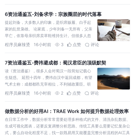
6资治通鉴五‑刘备求学：宗族圈层的时代落幕
提起刘备，大多数人的印象，是织席贩履、白手起
家的乱世枭雄。 论家底，少年刘备一无所有，父亲
早亡，依靠母亲织席卖草鞋维持生计。但很多人忽
略一段史料：十五岁时，同宗长辈刘元起出钱资
程序员麻辣烫
16小时前
3
点赞
评论
助，让刘备外出游学
7资治通鉴五-费祎避成都：蜀汉君臣的顶级默契
读《资治通鉴》，很多人会对蜀汉一段简短记载心
生疑惑。 延熙十四年，费祎自汉中返回成都，有望
气术士称：成都都邑无宰相位，不利辅政重臣。听
闻此言，费祎随即再度北上，屯驻汉寿，长期留镇
程序员麻辣烫
16小时前
2
点赞
评论
外镇，不再久居成都中枢
做数据分析的好用AI：TRAE Work 如何提升数据处理效率
在日常工作中，数据分析常常需要处理多种格式的文件、清洗杂乱数据、
生成可视化图表，还要反复调整分析思路。传统工具要么需要记忆复杂公
式，要么自动化程度不足，找一款既易用又能覆盖完整分析流程的AI工具