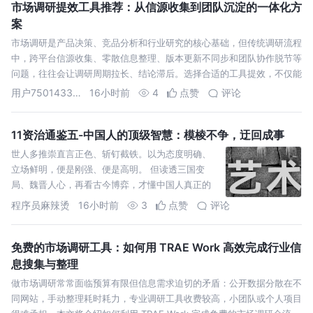
市场调研提效工具推荐：从信源收集到团队沉淀的一体化方
案
市场调研是产品决策、竞品分析和行业研究的核心基础，但传统调研流程
中，跨平台信源收集、零散信息整理、版本更新不同步和团队协作脱节等
问题，往往会让调研周期拉长、结论滞后。选择合适的工具提效，不仅能
缩短调研
用户750143393035
16小时前
4
点赞
评论
11资治通鉴五-中国人的顶级智慧：模棱不争，迂回成事
世人多推崇直言正色、斩钉截铁。以为态度明确、
立场鲜明，便是刚强、便是高明。 但读透三国变
局、魏晋人心，再看古今博弈，才懂中国人真正的
顶级智慧，恰恰相反：不争一时口舌、不定绝对对
程序员麻辣烫
16小时前
3
点赞
评论
错、不把边界锁死
免费的市场调研工具：如何用 TRAE Work 高效完成行业信
息搜集与整理
做市场调研常常面临预算有限但信息需求迫切的矛盾：公开数据分散在不
同网站，手动整理耗时耗力，专业调研工具收费较高，小团队或个人项目