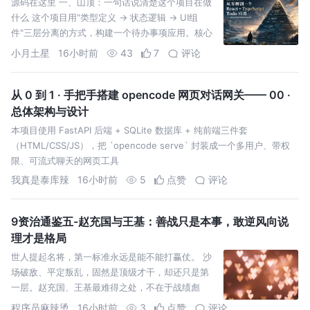
源码在这里 一、山顶：一句话说清楚这个项目在做
什么 这个项目用"类型定义 → 状态逻辑 → UI组
件"三层分离的方式，构建一个待办事项应用。核心
创新点在于：把所有业务逻辑抽进一个自定义
小月土星
16小时前
43
7
评论
Hook（us
从 0 到 1 · 手把手搭建 opencode 网页对话网关—— 00 ·
总体架构与设计
本项目使用 FastAPI 后端 + SQLite 数据库 + 纯前端三件套
（HTML/CSS/JS），把 `opencode serve` 封装成一个多用户、带权
限、可流式聊天的网页工具
我真是泰库辣
16小时前
5
点赞
评论
9资治通鉴五-赵充国与王基：善战只是本事，敢逆风向说
理才是格局
世人提起名将，第一标准永远是能不能打赢仗。 沙
场破敌、平定叛乱，固然是顶级才干，却还只是第
一层。赵充国、王基最难得之处，不在于战绩彪
炳，而是手握实力之时，不随朝堂风向摇摆，顶着
程序员麻辣烫
16小时前
3
点赞
评论