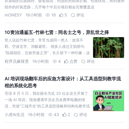
从基础的页面跳转、嵌套路由，到进阶的权限拦截、性能优化，再到通用
组件的封装思路，几乎每个中后台项目都会完整覆盖这
mONESY
16小时前
16
5
评论
10资治通鉴五-竹林七贤：同名士之号，异乱世之择
世人说起竹林七贤，常常当成同一类人：放浪不
羁、空谈玄学、消极避世。 很多人读过王勃那句
“阮籍猖狂，岂效穷途之哭”，长久留下一种印象：这
群名士徒有才华，只会消沉逃避，不干实事。
程序员麻辣烫
16小时前
4
点赞
评论
AI 培训现场翻车后的应急方案设计：从工具选型到教学流
程的系统化思考
导语 8 月 5 日，我在丽水为近 20 位企业主开展了
一场 AI 培训。现场遭遇学员全员未携带电脑的情
况，凭借"三端齐全"的工具选型策略和结构化教学流
程，成功将课程从电脑实操切换为手机教学，原定 1
小虎AI生活
16小时前
43
2
评论