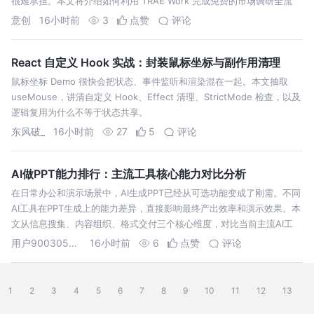
很难承担。本文将介绍如何利用 TRAE Work 完成免费的市场调研全流
意创
16小时前
3
点赞
评论
React 自定义 Hook 实战：封装鼠标坐标与副作用清理
鼠标坐标 Demo 很快会把状态、事件监听和渲染混在一起。本文抽取
useMouse，讲清自定义 Hook、Effect 清理、StrictMode 检查，以及
逻辑复用为什么不等于状态共享。
东风破_
16小时前
27
5
评论
AI做PPT能力排行：主流工具核心能力对比分析
在日常办公和演示场景中，AI生成PPT已经从可选功能变成了刚需。不同
AI工具在PPT生成上的能力差异，直接影响最终产出效率和演示效果。本
文从信息搜集、内容组织、格式交付三个核心维度，对比当前主流AI工
用户90030509362
16小时前
6
点赞
评论
1
2
3
4
5
6
7
8
9
10
11
12
13