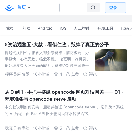
首页
登录
后端
前端
Android
iOS
人工智能
开发工具
代码
5资治通鉴五-大赦：看似仁政，毁掉了真正的公平
提起蜀汉四相，很多人都会夸费祎：情商极高、办
事超快、心态无敌、临危不乱。 论聪明、论机灵、
论处理复杂人际关系的能力，费祎绝对是三国第一
梯队。 但读完《资治通鉴》里延熙九年大赦这件
程序员麻辣烫
16小时前
4
点赞
评论
事，就能彻底看懂：费祎
从 0 到 1 · 手把手搭建 opencode 网页对话网关—— 01 ·
环境准备与 opencode serve 启动
本文档说明如何安装、启动并验证 `opencode serve`。它作为本系统
的 AI 后端，由 FastAPI 网关把网页请求转发给它。
我真是泰库辣
16小时前
5
点赞
评论