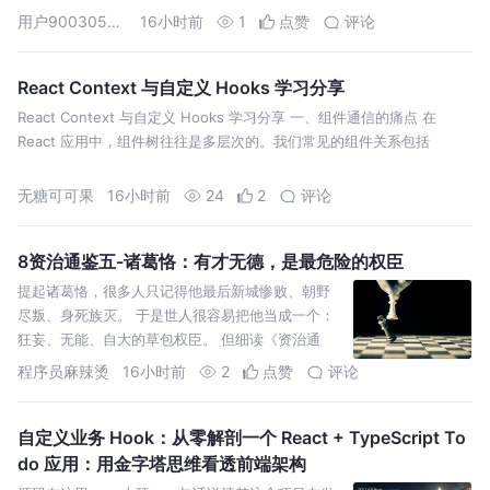
成为很
用户90030509362
16小时前
1
点赞
评论
React Context 与自定义 Hooks 学习分享
React Context 与自定义 Hooks 学习分享 一、组件通信的痛点 在
React 应用中，组件树往往是多层次的。我们常见的组件关系包括
无糖可可果
16小时前
24
2
评论
8资治通鉴五-诸葛恪：有才无德，是最危险的权臣
提起诸葛恪，很多人只记得他最后新城惨败、朝野
尽叛、身死族灭。 于是世人很容易把他当成一个：
狂妄、无能、自大的草包权臣。 但细读《资治通
鉴》会发现完全不是这么回事。 诸葛恪，是真的有
程序员麻辣烫
16小时前
2
点赞
评论
才，而且是顶级聪明
自定义业务 Hook：从零解剖一个 React + TypeScript To
do 应用：用金字塔思维看透前端架构