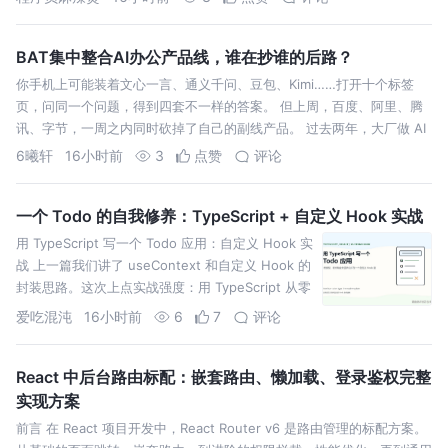
自上而下的压力坚持己见
BAT集中整合AI办公产品线，谁在抄谁的后路？
你手机上可能装着文心一言、通义千问、豆包、Kimi……打开十个标签
页，问同一个问题，得到四套不一样的答案。 但上周，百度、阿里、腾
讯、字节，一周之内同时砍掉了自己的副线产品。 过去两年，大厂做 AI
6曦轩
16小时前
3
点赞
评论
一个 Todo 的自我修养：TypeScript + 自定义 Hook 实战
用 TypeScript 写一个 Todo 应用：自定义 Hook 实
战 上一篇我们讲了 useContext 和自定义 Hook 的
封装思路。这次上点实战强度：用 TypeScript 从零
写一个
爱吃混沌
16小时前
6
7
评论
React 中后台路由标配：嵌套路由、懒加载、登录鉴权完整
实现方案
前言 在 React 项目开发中，React Router v6 是路由管理的标配方案。