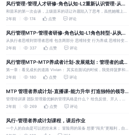
愿好不
风行管理-管理人才研修-角色认知-L2重新认识管理-从单
枪匹马到卓越管理
和苗禾的第一次会谈，上级苗禾的话让许愿陷入了思考，虽然她嘴上说
着会努力，但也伴随了很大的压力。 许愿在阿尔法集团接下来的命运将
2年前
174
点赞
评论
会如何？管理到底意味着什么呢？ 认识管理 正确认识管理 认识组织和
经营的概
风行管理MTP-管理者研修-角色认知-L1角色转型-从执行
者到管理者角色认知
从执行者思维到管理者思维 包含两部分 思维转变 行为养成 思维转变
思维方式的重要性 管理者表现的好坏最关键取决于：思维方式， 管理
2年前
337
点赞
评论
的好坏也不取于管理知识、管理行为、职业技能。大部分行为习惯都无
法脱离
风行管理MTP-MTP养成者计划-发展规划：管理者的成长
之路
第一章：看见成长的道路 Vivian： 其实在面试的时候，我觉得菠萝和
我刚进入职场时的感觉很像：努力、不服输、骨子里透着股倔劲。当时
2年前
180
点赞
评论
问她很多问题，她都回答得挺有条理的，但唯独在问到关于“职业规划”
的问
MTP 管理者养成计划-直播课-能力升华 打造独特的领导
力
管理培训课 团队管理最优解的管理风格是什么？ 给负反馈、开人，如
何才能体面进行？ 怎么才能提升领导力？ 什么是领导力 领导力的五个
2年前
269
点赞
评论
层次 案例 案例一 如何对下属进行负沟通 案例二 ：怎么批评下属，做
到
风行-管理者养成计划课程，课后作业
一个人的自由是可以把控未来； 冒险用的装备 想要“闯关”更顺利，自然
少不了合适的“知识”武器啦！下面是本次练习你可能会用到的知识内