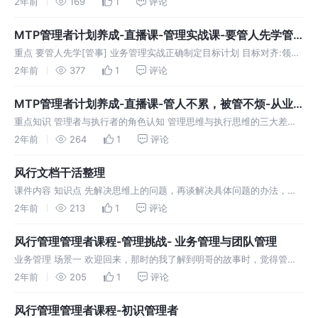
2年前
169
1
评论
容： 每个人在职业发展的过程中，都有对于自己、工作和未来的期待，
一个好
MTP管理者计划养成-直播课-管理实战课-要管人先学管
事
重点 要管人先学[管事] 业务管理实战正确制定目标计划 目标对齐:领导
想要的结果是什么? 目标拆解: 工作又多又杂该怎么分配 ?任务安排与复
2年前
377
1
评论
盘 管理上自己的常见问题 如果你正遇到： ① 总是觉得上级的
MTP管理者计划养成-直播课-管人不累，被管不烦-从业
务执行蜕变成优秀管理
重点知识 管理者与执行者的角色认知 管理思维与执行思维的三大差异
管理画布 管理者的角色认知 成为优秀管理者的第一步：掌握管理思维
2年前
264
1
评论
案例剖析：忍不住当救火员，帮下属做事 解析—— 舍弃明星球员的光
环，
风行文档干活整理
课件内容 知识点 先解决思维上的问题，再谈解决具体问题的办法，否
则一定是因小失大，捡了芝麻丢了西瓜； 知识点：执行思维倾向于自己
2年前
213
1
评论
的能力被别人使用，而管理思维是使用别人的能力成事。 执行者如鱼，
战场在海
风行管理管理者课程-管理挑战- 业务管理与团队管理
业务管理 场景一 欢迎回来，那时的我了解到明哥的故事时，觉得管理
者原来并不像想象中那么光鲜，不仅操心多好几倍，有必须背负的责
2年前
205
1
评论
任，还会遇到很多难题。我会疑问：成为管理者真的值得吗？带着这个
问题，我也去访
风行管理管理者课程-初识管理者