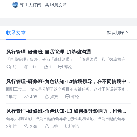
等 1 人订阅
共14篇文章
收录文章
默认顺序
风行管理-研修班-自我管理-L1基础沟通
「自我管理」板块，分为「基础沟通」、「管理沟通」和「效率提升」
三个单元。 库伯学习理论 基于「库伯学习理论」，一个好的学习需要
2年前
1.1k
1
评论
有亲身“经验”，再“反思”，获得“理论”，最后“行动”，不断循环这4个步
骤
风行管理-研修班-角色认知-L4情境领导，在不同情境中
找到适合自己的管理风格
回到工位上，你先是分解了这个项目的关键任务。这对于你说并不难。
难的是让谁承担相应的职责，要是按照以往，你都是直接指定分配，不
2年前
495
点赞
评论
管下属意愿如何，你只看最终结果。 你花了很长时间阅读几个下属的年
终述职报告
风行管理-研修班-角色认知-L3 如何提升影响力，推动目
标
领导力和影响力 成为卓越的领导者 提升组织影响力 成为卓越的领导者
管理和领导的区别 俗话说，新官上任三把火，每个人刚成为管理者时，
2年前
236
点赞
评论
都希望能够干出一点大事儿。但回想起我刚升任管理者的时候，也比许