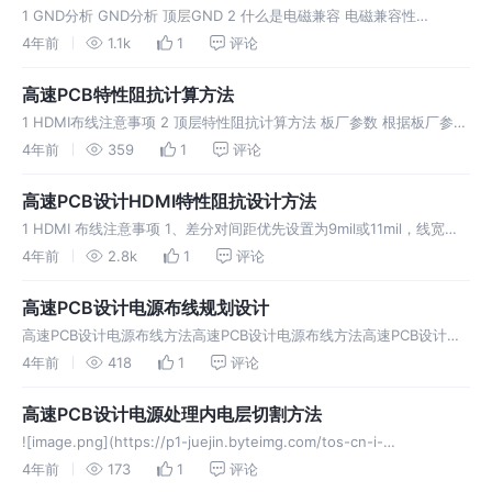
1 GND分析 GND分析 顶层GND 2 什么是电磁兼容 电磁兼容性
（EMC）是指设备或系统在其电磁环境中符合要求运行并不对其环境中
4年前
1.1k
1
评论
的任何设备产生无法忍受的电磁干扰的能力。因此，EMC包括两个方面
的
高速PCB特性阻抗计算方法
1 HDMI布线注意事项 2 顶层特性阻抗计算方法 板厂参数 根据板厂参数
进行SI9000设置 调整线宽及厚度，匹配100差分阻抗 设计规则
4年前
359
1
评论
高速PCB设计HDMI特性阻抗设计方法
1 HDMI 布线注意事项 1、差分对间距优先设置为9mil或11mil，线宽推
荐使用5-8mil，线宽可根据实际产品做调整；如果走线够宽，则其阻抗
4年前
2.8k
1
评论
更好的控制。 2、建议少出现过孔现象，如果需要打过孔
高速PCB设计电源布线规划设计
高速PCB设计电源布线方法高速PCB设计电源布线方法高速PCB设计电
源布线方法高速PCB设计电源布线方法高速PCB设计电源布线方法高速1
4年前
418
1
评论
修补摄像机网络 当前最新布线过程 过滤出电源网络 2 电源布线
高速PCB设计电源处理内电层切割方法
![image.png](https://p1-juejin.byteimg.com/tos-cn-i-
k3u1fbpfcp/0684be9919c841048497cbfd76a9800f~tplv
4年前
173
1
评论