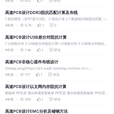
4年前
652
1
评论
EMMC阻抗匹配计算
高速PCB设计DDR3阻抗匹配计算及布线
1 阻抗模型（信号1层与3层） 2 阻抗计算 2.1 数据线50欧阻抗匹配（线
宽5mil） 2.2 地址线差分100欧阻抗匹配（间距8mil） 3 布线(xSignal)
4年前
5.7k
1
2
同时选中，进行XSignal
高速PCB设计USB差分对阻抗计算
1 USB差分对 2 USB差分对阻抗计算1 USB差分对 2 USB差分对阻抗计
算1 USB差分对 2 USB差分对阻抗计算1 USB差分对 2 USB差分对阻抗
4年前
1.4k
1
评论
计算1 USB差分对 2 USB差分
高速PCB非核心器件布线设计
![image.png](https://p3-juejin.byteimg.com/tos-cn-i-
k3u1fbpfcp/d14a91e5837d479786158ac5ec8c8b00~tplv
4年前
177
1
评论
高速PCB设计以太网内存阻抗计算
新板材 PP压层 预分析模型新板材 PP压层 预分析模型新板材 PP压层
预分析模型新板材 PP压层 预分析模型新板材 PP压层 预分析模型新板
4年前
592
1
评论
材 PP压层 预分析模型新板材 PP压层 预分析模型
高速PCB设计EMC分析及铺铜方法