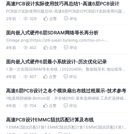
高速PCB设计实际使用技巧再总结1-高速6层PCB设计
PCB设计实际使用问题总结-高速6层PCB设计PCB设计实际使用问题总
结-高速6层PCB设计PCB设计实际使用问题总结-高速6层PCB设计PCB
2年前
329
点赞
评论
设计实际使用问题总结-高速6层PCB设计
面向嵌入式硬件6层SDRAM网络等长再分析
![image.png](https://p9-juejin.byteimg.com/tos-cn-i-
k3u1fbpfcp/98c81e9d7aad411b897973a78a9e8b6e~tplv
4年前
402
点赞
评论
面向嵌入式硬件6层最小系统设计-历次优化记录
1 第一次实现SDRAM等长布线（20220409） 数据线等长 地址线等长
（不知道为何出现红色警告）1 第一次实现SDRAM等长布线
4年前
407
点赞
评论
（20220409） 数据线等长 地址线等长（不知道为何出现红色警
高速6层PCB设计之各个模块扇出布线过程展示-技术参考
1电源局部铺铜-Bottom层，并非铺GND 菜单选择铺铜 工具栏选择铺铜
电源扇孔1电源局部铺铜-Bottom层，并非铺GND 菜单选择铺铜 工具栏
4年前
704
点赞
评论
选择铺铜 电源扇孔1电源局部铺铜-Bottom层，
高速PCB设计EMMC阻抗匹配计算及布线
1 EMMC阻抗匹配计算1 EMMC阻抗匹配计算1 EMMC阻抗匹配计算1
EMMC阻抗匹配计算1 EMMC阻抗匹配计算1 EMMC阻抗匹配计算1