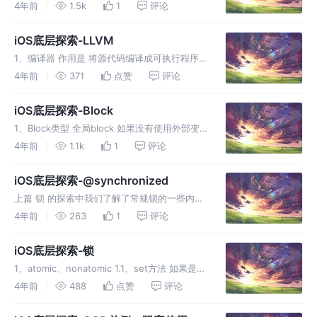
之前与main函数之后，main之前的部分叫做
4年前
1.5k
1
评论
pre-main pre-main耗时情况 在iOS15之前，我
们可以通过设置 Edit Sc
iOS底层探索-LLVM
1、编译器 作用是 将源代码编译成可执行程序
1.1、编译器构成 编译器由前端编译器、优化器
4年前
371
点赞
评论
和后端代码生成器3部分组成 前端编译器 前端
编译器的任务是解析源代码，会进行 词法分
iOS底层探索-Block
析、语法分析、语义分析、
1、Block类型 全局block 如果没有使用外部变
量，或者只使用全局变量或静态变量，则是全局
4年前
1.1k
1
评论
block 栈block 如果使用了外部变量，赋值弱引
用，则是栈block 堆block 如果使用了外部
iOS底层探索-@synchronized
上篇 锁 的探索中我们了解了常规锁的一些内
容，但开发中最便捷的还是@synchronized，
4年前
263
1
评论
它 既是互斥锁又是递归锁，因此我们单独拉出
一个篇章 1、查看转译文件 我们准备一个简单的
iOS底层探索-锁
@synchro
1、atomic、nonatomic 1.1、set方法 如果是
atomic属性，进行set前会进行加锁，set后解
4年前
488
点赞
评论
锁 1.2、get方法 如果是atomic属性，进行get
前会进行加锁 小结 ato