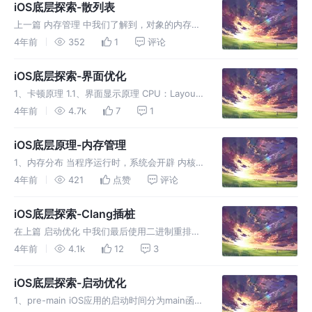
量会在超出其作用域时立即 release ，如果将
iOS底层探索-散列表
上一篇 内存管理 中我们了解到，对象的内存管
理有tagged pointer这种无需引用计数的，也
4年前
352
1
评论
有需要引用计数的；而当 指针为非
nonpointerIsa、或者nonpointerIsa中的 ext
iOS底层探索-界面优化
1、卡顿原理 1.1、界面显示原理 CPU：Layout
UI布局、文本计算、Display绘制、Prepare图
4年前
4.7k
7
1
片解码、Commit提交位图给 GPU GPU：用于
渲染，将结果放入 FrameBuf
iOS底层原理-内存管理
1、内存分布 当程序运行时，系统会开辟 内核
区、程序使用的内存五大区和保留区 1.1、数据
4年前
421
点赞
评论
类型 值类型 基本数据类型 存入栈 无需内存管
理 引用类型 继承自NSObject的 存入堆 需要内
iOS底层探索-Clang插桩
存管理 1
在上篇 启动优化 中我们最后使用二进制重排方
法，将启动相关的符号方法提前加载到内存，从
4年前
4.1k
12
3
而减少 缺页中断（Page Fault） 来提高启动速
度，但我们如何确定需要将哪些方法提前呢？本
iOS底层探索-启动优化
篇就来介绍寻找这些
1、pre-main iOS应用的启动时间分为main函数