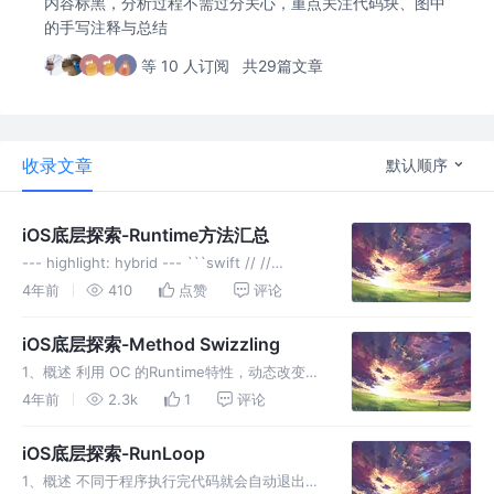
内容标黑，分析过程不需过分关心，重点关注代码块、图中
的手写注释与总结
等 10 人订阅
共29篇文章
收录文章
默认顺序
iOS底层探索-Runtime方法汇总
--- highlight: hybrid --- ```swift // //
ViewController.m // Runtime // #import
4年前
410
点赞
评论
"ViewController.h" #
iOS底层探索-Method Swizzling
1、概述 利用 OC 的Runtime特性，动态改变
SEL（方法编号）和IMP（方法实现）的对应关
4年前
2.3k
1
评论
系，达到 OC方法调用流程改变 的目的，主要用
于OC方法 1.1、关系类比 类比关系为书的目录
iOS底层探索-RunLoop
页，SE
1、概述 不同于程序执行完代码就会自动退出，