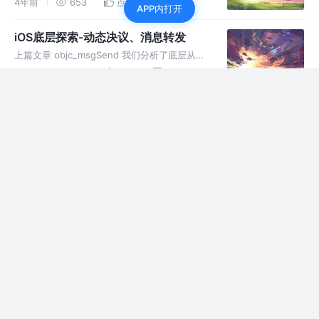
4年前
653
点赞
评论
APP内打开
标文件 .o 库文件 .a framework .dylib：动态库
bundle：资源文件包
iOS底层探索-动态决议、消息转发
上篇文章 objc_msgSend 我们分析了底层从
cache 或 methodList 中获取方法的过程，我
4年前
295
点赞
评论
们知道了在 lookUpImpOrForward 方法中没找
到方法后imp指针会被置为
iOS底层探索-objc_msgSend
上篇文章介绍了cache缓存的底层原理，知道
cache是为了方法再次调用时能更快的被响应，
4年前
1.1k
点赞
评论
这篇我们了解一下从cache缓存中读取方法 1、
方法调用底层实现 1.1、转换cpp文件 想要了解
iOS底层探索-cache
方法调用的底
在 类的原理 中我们查看 objc_class 看到了
cache 成员，这次我们就来看看其中的结构 1、
4年前
322
1
评论
cache结构 1.1、cache_t
_bucketsAndMaybeMask : buck
iOS底层探索-类的原理之属性、方法
1、成员变量与属性 举例与解释 对比他们的区别
我们先从1个简单的例子入手。 首先我们先定义
4年前
398
点赞
评论
几个成员变量和属性 然后cd进要转译的文件目
录(例子是main.m) ，转成cpp文件 在cpp文件
iOS底层探索-类的原理分析