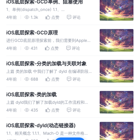
iOS底层探索-GCD单例、阻塞使用
1、单例(dispatch_once) 1.1、
dispatch_once_f 1.2、
4年前
1.3k
点赞
评论
_dispatch_once_gate_tryenter
DLOCK_ONCE_UNLOCKED代表还未被执行过
iOS底层探索-GCD原理
进行GCD底层原理探索前，我们需要到Apple官
网的 Source Browser 下载GCD源码 1、
4年前
431
点赞
评论
main_queue 主队列通过
dispatch_get_main_queue()获取，那么我们
iOS底层探索-分类的加载与关联对象
上篇 类的加载 中我们了解了 dyld 在编译阶段
通过 _dyld_objc_notify_register 方法中
4年前
688
点赞
评论
的 map_images 对类进行加载的流程，这篇我
们再来看一下如果在有分类时，分类
iOS底层探索-类的加载
上篇 dyld我们了解了加载dyld的工作流程和与
objc的调用，这篇我们探究一下
4年前
435
点赞
评论
_dyld_objc_notify_register 方法中的
map_images、load_images 1、o
iOS底层探索-dyld(动态链接器)
1.1、相关概念 1.1.1、Mach-O 是一种文件格
式，以下常见的这些都是 Mach-O 格式的： 目