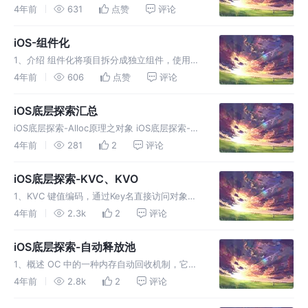
App 启动后要保持运行状态，当用户使用某些
4年前
631
点赞
评论
功能，程序要执行相应代码作出反馈；所以我们
需要一个机制，让程序不退出并随时处理事件
iOS-组件化
这种模型通常被称作Event
1、介绍 组件化将项目拆分成独立组件，使用特
定通讯方式来解耦 1.1、组件化优点 解耦 模块复
4年前
606
点赞
评论
用 单元测试 功能拆分给不同组去开发 1.2、组
件化分层 一般项目的组件化分为业务层、通用
iOS底层探索汇总
层、基础层 划分
iOS底层探索-Alloc原理之对象 iOS底层探索-
Alloc原理之内存 iOS底层探索-Alloc原理之类
4年前
281
2
评论
iOS底层探索-类的原理分析 iOS底层探索-类的
原理之属性、方法 iOS底层探索-ca
iOS底层探索-KVC、KVO
1、KVC 键值编码，通过Key名直接访问对象属
性，由NSKeyValueCoding非正式协议启用的机
4年前
2.3k
2
评论
制 KVC 本质上是对 NSObject、NSArray、
NSDictionary、NSMuta
iOS底层探索-自动释放池
1、概述 OC 中的一种内存自动回收机制，它可
以将加入AutoreleasePool中的变量release的
4年前
2.8k
2
评论
时机延迟 当创建一个对象，在正常情况下，变