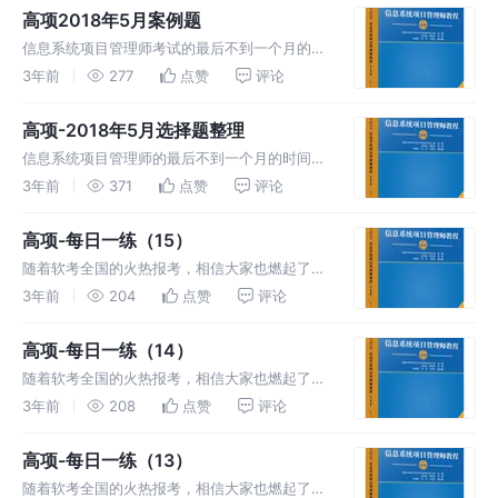
个人整理，如有侵权，联系删除。
高项2018年5月案例题
信息系统项目管理师考试的最后不到一个月的时
间，从历年的真题中巩固一下基础知识和完善一
3年前
277
点赞
评论
下自己的知识框架，今年上半年是跨版本的一
年，还是要立足之前的真题来把握，祝大家一起
高项-2018年5月选择题整理
上岸。
信息系统项目管理师的最后不到一个月的时间，
从历年的真题中巩固一下基础知识和完善一下自
3年前
371
点赞
评论
己的知识框架，今年上半年是跨版本的一年，还
是要立足之前的真题来把握，祝大家一起上岸。
高项-每日一练（15）
随着软考全国的火热报考，相信大家也燃起了必
胜的斗志，备战高项，每日一练，提高信息系统
3年前
204
点赞
评论
项目管理方面的知识和能力。
高项-每日一练（14）
随着软考全国的火热报考，相信大家也燃起了必
胜的斗志，备战高项，每日一练，提高信息系统
3年前
208
点赞
评论
项目管理方面的知识和能力。
高项-每日一练（13）
随着软考全国的火热报考，相信大家也燃起了必