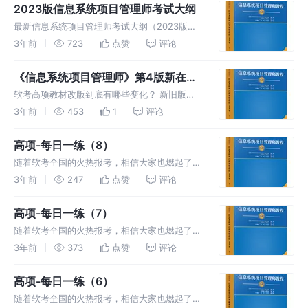
2023版信息系统项目管理师考试大纲
最新信息系统项目管理师考试大纲（2023版）
于2022年审定通过，2023年3月1日出版发行。
3年前
723
点赞
评论
2023年5月份考试可能开始将使用这个最新的考
试大纲出题。
《信息系统项目管理师》第4版新在哪
里
软考高项教材改版到底有哪些变化？ 新旧版教
程对比，新增考点详细解读。 高项复习路径，
3年前
453
1
评论
如何有效应对考试。
高项-每日一练（8）
随着软考全国的火热报考，相信大家也燃起了必
胜的斗志，备战高项，每日一练，提高信息系统
3年前
247
点赞
评论
项目管理方面的知识和能力。
高项-每日一练（7）
随着软考全国的火热报考，相信大家也燃起了必
胜的斗志，备战高项，每日一练，提高信息系统
3年前
373
点赞
评论
项目管理方面的知识和能力。
高项-每日一练（6）
随着软考全国的火热报考，相信大家也燃起了必