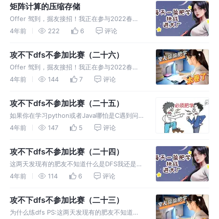
是简单说一下吧不然这题很难做下去。 题目 示
矩阵计算的压缩存储
例 1： 示例
Offer 驾到，掘友接招！我正在参与2022春招
打卡活动，点击查看活动详情。 对角矩阵 对角
4年前
222
6
评论
矩阵的位置计算（行优先） 三对角矩阵 三对角
矩阵的压缩存储：
攻不下dfs不参加比赛（二十六）
Offer 驾到，掘友接招！我正在参与2022春招
打卡活动，点击查看活动详情。 为什么练dfs
4年前
144
7
评论
PS:这两天发现有的肥友不知道什么是DFS我还
是简单说一下吧不然这题很难做下去。 题目 示
攻不下dfs不参加比赛（二十五）
例 1： 解一
如果你在学习python或者Java哪怕是C遇到问
题都可以来给我留言，因为在学习初期新手总会
4年前
147
5
评论
走很多弯路，这个时候如果没有有个人来帮一把
的话很容易就放弃了。身边很多这样的例子许多
攻不下dfs不参加比赛（二十四）
人学着学着就转了专业换了
这两天发现有的肥友不知道什么是DFS我还是简
单说一下吧不然这题很难做下去。 题目 解一：
4年前
114
6
评论
解二：不推荐
攻不下dfs不参加比赛（二十三）
为什么练dfs PS:这两天发现有的肥友不知道什