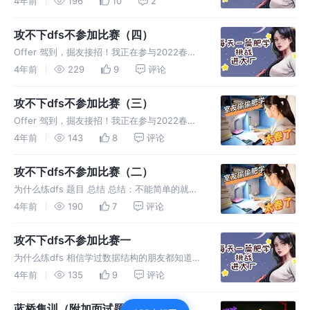
4年前
196
10
2
可以自己揣摩一下
攻不下dfs不参加比赛（四）
Offer 驾到，掘友接招！我正在参与2022春招
系列活动-刷题打卡任务，点击查看活动详情。
4年前
229
9
评论
为什么练dfs 题目 示例 1： 示例 2： 总结
攻不下dfs不参加比赛（三）
Offer 驾到，掘友接招！我正在参与2022春招
系列活动-刷题打卡任务，点击查看活动详情。
4年前
143
8
评论
为什么练dfs 题目 给你两棵二叉树的根节点 p
和 q ，编写一个函数来检验这两棵树是否相
攻不下dfs不参加比赛（二）
同。 如果两个
为什么练dfs 题目 总结 总结：不能简单的就是
判断左节点比根节点小或者右节点比根节点大，
4年前
190
7
评论
不然会出现这种情
攻不下dfs不参加比赛一
为什么练dfs 相信学过数据结构的朋友都知道
dfs（深度优先搜索）是里面相当重要的一种搜
4年前
135
9
评论
索算法，可能直接说
蓝桥集训（附加面试题）第九天