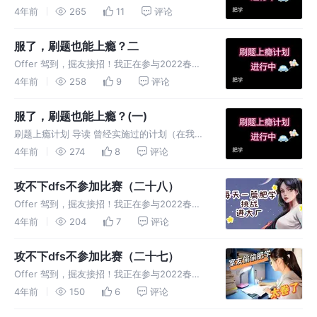
打卡活动，点击查看活动详情。 刷题上瘾计划
4年前
265
11
评论
导读 曾经实施过的计划（在我博客都能搜
到）： 自从开始记录自己的刷题笔记开始我从
服了，刷题也能上瘾？二
每日肥学系列，到动态规划二
Offer 驾到，掘友接招！我正在参与2022春招
打卡活动，点击查看活动详情。 刷题上瘾计划
4年前
258
9
评论
导读 曾经实施过的计划（在我博客都能搜
到）： 自从开始记录自己的刷题笔记开始我从
服了，刷题也能上瘾？(一)
每日肥学系列，到动态规划二
刷题上瘾计划 导读 曾经实施过的计划（在我博
客都能搜到）： 自从开始记录自己的刷题笔记
4年前
274
8
评论
开始我从每日肥学系列，到动态规划二
攻不下dfs不参加比赛（二十八）
Offer 驾到，掘友接招！我正在参与2022春招
打卡活动，点击查看活动详情。 为什么练dfs
4年前
204
7
评论
PS:这两天发现有的肥友不知道什么是DFS我还
是简单说一下吧不然这题很难做下去。 题目 给
攻不下dfs不参加比赛（二十七）
你一个链表的头
Offer 驾到，掘友接招！我正在参与2022春招
打卡活动，点击查看活动详情。 为什么练dfs
4年前
150
6
评论
PS:这两天发现有的肥友不知道什么是DFS我还