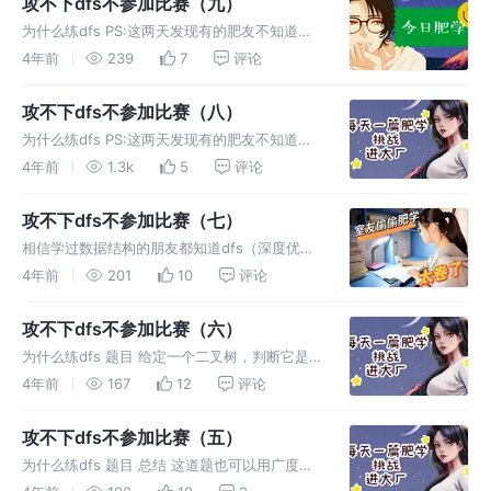
攻不下dfs不参加比赛（九）
为什么练dfs PS:这两天发现有的肥友不知道什
么是DFS我还是简单说一下吧不然这题很难做下
4年前
239
7
评论
去。 题目 会做的别喷，有新
攻不下dfs不参加比赛（八）
为什么练dfs PS:这两天发现有的肥友不知道什
么是DFS我还是简单说一下吧不然这题很难做下
4年前
1.3k
5
评论
去。 题目 给你二叉树的根节
攻不下dfs不参加比赛（七）
相信学过数据结构的朋友都知道dfs（深度优先
搜索）是里面相当重要的一种搜索算法，可能直
4年前
201
10
评论
接说大家感受不到有条件的大家可以去看看一些
算法比赛。这些比赛中每一届或多或少都会牵扯
攻不下dfs不参加比赛（六）
到dfs，可能提到dfs大家都
为什么练dfs 题目 给定一个二叉树，判断它是
否是高度平衡的二叉树。 本题中，一棵高度平
4年前
167
12
评论
衡二叉树定义为：
攻不下dfs不参加比赛（五）
为什么练dfs 题目 总结 这道题也可以用广度优
先搜索，但是没有深度优先简单我贴上代码大家