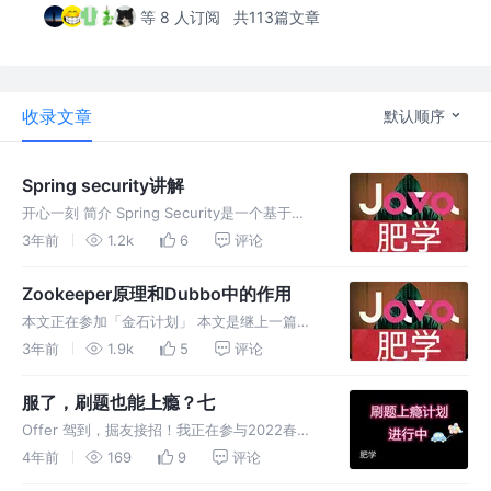
等 8 人订阅
共113篇文章
收录文章
默认顺序
Spring security讲解
开心一刻 简介 Spring Security是一个基于
Spring框架的安全认证和授权框架，它提供了一
3年前
1.2k
6
评论
套全面的安全解决方案，可以在Web应用、移动
应用和Web服务等不同场景下使用。Spring Se
Zookeeper原理和Dubbo中的作用
本文正在参加「金石计划」 本文是继上一篇文
章对zookeeper做必要补充：链接 zookeeper
3年前
1.9k
5
评论
Zookeeper 是一个分布式协调服务，它可以用
于协调分布式系统中的各种资源，如配置信息、
服了，刷题也能上瘾？七
命名服
Offer 驾到，掘友接招！我正在参与2022春招
打卡活动，点击查看活动详情。 刷题上瘾计划
4年前
169
9
评论
导读 曾经实施过的计划（在我博客都能搜