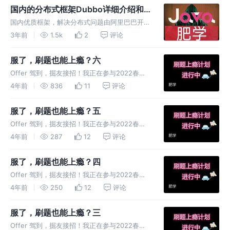
到）： 自从开始记录自己的刷题笔记开始我从
国内的分布式框架Dubbo详细介绍和
每日肥学系列，到动态规划二
使用
国内优质框架，解决分布式问题由阿里巴巴开源
并贡献至 Apache 基金会。它能够提供服务的
3年前
1.5k
2
评论
注册与发现、负载均衡、服务治理等功能，简化
了分布式系统的开发过程。
服了，刷题也能上瘾？六
Offer 驾到，掘友接招！我正在参与2022春招
打卡活动，点击查看活动详情。 刷题上瘾计划
4年前
836
11
评论
导读 曾经实施过的计划（在我博客都能搜
到）： 自从开始记录自己的刷题笔记开始我从
服了，刷题也能上瘾？五
每日肥学系列，到动态规划二
Offer 驾到，掘友接招！我正在参与2022春招
打卡活动，点击查看活动详情。 刷题上瘾计划
4年前
287
12
评论
导读 曾经实施过的计划（在我博客都能搜
到）： 自从开始记录自己的刷题笔记开始我从
服了，刷题也能上瘾？四
每日肥学系列，到动态规划二
Offer 驾到，掘友接招！我正在参与2022春招
打卡活动，点击查看活动详情。 刷题上瘾计划
4年前
250
12
评论
导读 曾经实施过的计划（在我博客都能搜
到）： 自从开始记录自己的刷题笔记开始我从
服了，刷题也能上瘾？三
每日肥学系列，到动态规划二
Offer 驾到，掘友接招！我正在参与2022春招