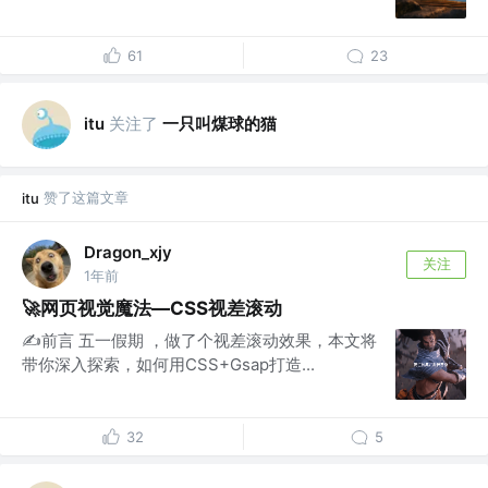
61
23
关注了
一只叫煤球的猫
itu
赞了这篇文章
itu
Dragon_xjy
关注
1年前
🚀网页视觉魔法—CSS视差滚动
✍️前言 五一假期 ，做了个视差滚动效果，本文将
带你深入探索，如何用CSS+Gsap打造...
32
5