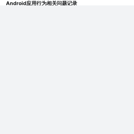
Android应用行为相关问题记录
系统版本升级导致应用功能受限 Android13 受限制应用设
置 Android13及以...
评论
0
关注了
阿里巴巴终端技术
itu
关注了
网易云音乐技术团队
itu
赞了这篇文章
itu
拉丁吴
关注
Android工程师
7年前
·
"Only fullscreen opaque activities can request