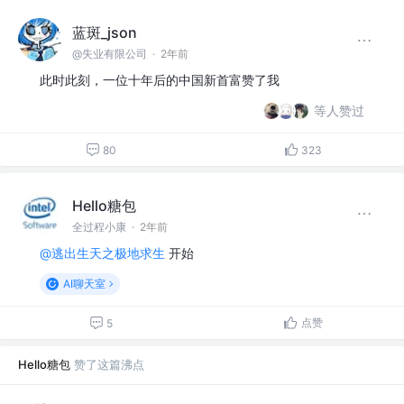
蓝斑_json
@失业有限公司
·
2年前
此时此刻，一位十年后的中国新首富赞了我
等人赞过
80
323
Hello糖包
全过程小康
·
2年前
@逃出生天之极地求生
开始
AI聊天室
点赞
5
Hello糖包
赞了这篇沸点