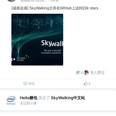
@Apache SkyWalking
·
3年前
[成就达成] SkyWalking主库在GitHub上达到22k stars
等人赞过
评论
5
Hello糖包
关注了
SkyWalking中文站
全过程小康