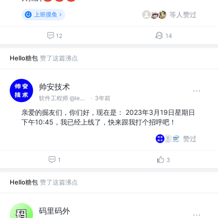
等人赞过
上班摸鱼
12
14
Hello糖包
赞了这篇沸点
帅安技术
软件工程师 @leoay
·
3年前
亲爱的掘友们，你们好，现在是： 2023年3月19日星期日
下午10:45，我已经上线了，快来跟我打个招呼吧！
赞过
1
3
Hello糖包
赞了这篇沸点
码里码外