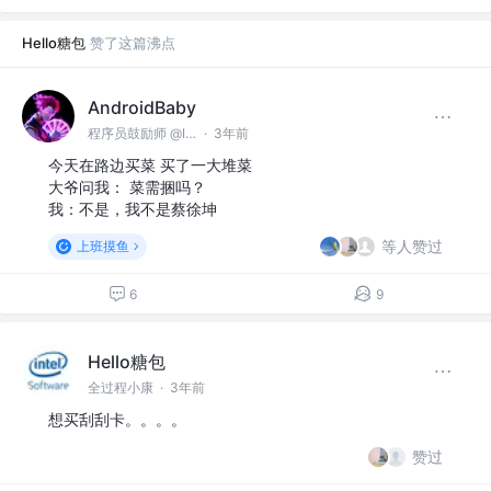
Hello糖包
赞了这篇沸点
AndroidBaby
程序员鼓励师 @IT共和国
·
3年前
今天在路边买菜 买了一大堆菜
大爷问我： 菜需捆吗？
我：不是，我不是蔡徐坤
等人赞过
上班摸鱼
6
9
Hello糖包
全过程小康
·
3年前
想买刮刮卡。。。。
赞过