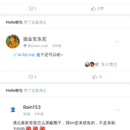
点赞
2
Hello糖包
赞了这篇沸点
掘金安东尼
🌍 @2aran.com
·
3年前
ai.liqi.top
这个还可以哈~
等人赞过
3
10
Hello糖包
赞了这篇沸点
Rain153
前端
·
3年前
沸点最新里面怎么屏蔽圈子，我tm是来摸鱼的，不是来刷
力扣的