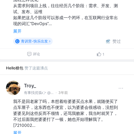
从需求到项目上线，往往经历几个阶段：需求、开发、测
试、发布、运维
如果把这几个阶段可以形成一个闭环，在互联网行业常出
现的词汇“DevOps”…
展开
赞过
青训营-快乐出发
评论
1
Hello糖包
赞了这篇沸点
Troy_
有事找优弧👉 @无
·
3年前
我不是回老家了吗，本想着给婆婆买点水果，就随便买了
点车厘子，这东西也不便宜，以为婆婆会很感动，没想到
婆婆见到这些反而不领情，还骂我败家，我当时就哭了，
不过后面我把婆婆打了一顿，她也开始理解我了。
[7210002…
展开