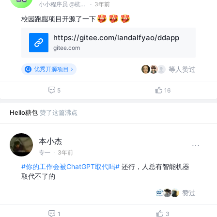
小小程序员 @杭州码里码外网络科技有限公司
·
3年前
校园跑腿项目开源了一下
https://gitee.com/landalfyao/ddapp
gitee.com
等人赞过
优秀开源项目
5
16
Hello糖包
赞了这篇沸点
本小杰
专一
·
3年前
#你的工作会被ChatGPT取代吗#
还行，人总有智能机器
取代不了的
赞过
1
3