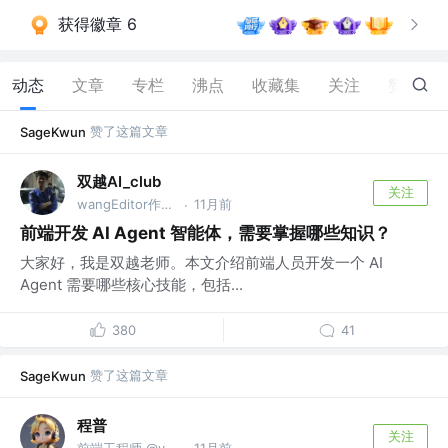
获得徽章 6
动态
文章
专栏
沸点
收藏集
关注
赞
364
赞了这篇文章
SageKwun
双越AI_club
关注
wangEditor作者，慕课网讲师
11月前
·
前端开发 AI Agent 智能体，需要掌握哪些知识？
大家好，我是双越老师。本文介绍前端人员开发一个 AI
Agent 需要哪些核心技能，包括...
380
41
赞了这篇文章
SageKwun
程普
关注
前端工程师 @v:bigye_chengpu
11月前