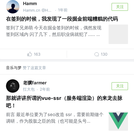
Hamm
关注
1年前
Hamm.cn @Hamm Studio
·
在签到的时候，我发现了一段掘金前端糟糕的代码
签到了兄弟萌 今天在掘金签到的时候，偶然发现
签到区域内 闪了几下，然后职业病就犯了…… ...
163
130
音乐与梦
赞了这篇文章
老骥farmer
关注
扛大包
2年前
·
那就讲讲所谓的vue-ssr（服务端渲染）的来龙去脉
吧！
前言 最近单位要为了seo改造 ssr，需要前期做个
调研，作为股肱之臣的我（也可能是头号...