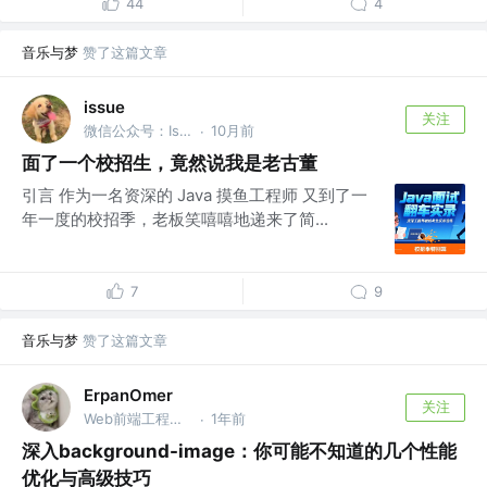
44
4
音乐与梦
赞了这篇文章
issue
关注
微信公众号：Issues
10月前
·
面了一个校招生，竟然说我是老古董
引言 作为一名资深的 Java 摸鱼工程师 又到了一
年一度的校招季，老板笑嘻嘻地递来了简...
7
9
音乐与梦
赞了这篇文章
ErpanOmer
关注
Web前端工程师 @跨境
1年前
·
深入background-image：你可能不知道的几个性能
优化与高级技巧