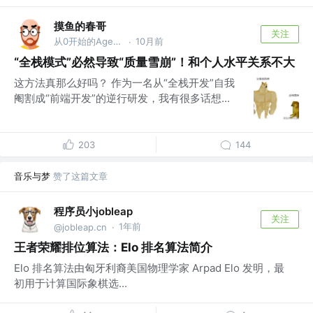
摸鱼的春哥
关注
从0开始的Agent之旅
10月前
·
“全栈模式”必然导致“质量雪崩”！和个人水平关系不大
这方法真那么好吗？ 作为一名从“全栈开发”自我
阉割成“前端开发”的逆行研发，我有很多话想...
203
144
音乐与梦
赞了这篇文章
程序员小jobleap
关注
1年前
@jobleap.cn
·
王者荣耀排位算法：Elo 排名算法简介
Elo 排名算法由匈牙利裔美国物理学家 Arpad Elo 发明，最
初用于计算国际象棋选...