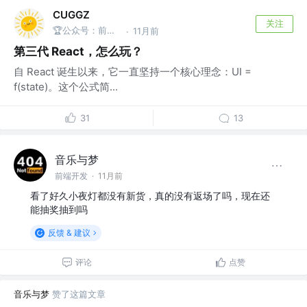
CUGGZ
关注
🏆公众号：前端充电宝
11月前
·
第三代 React，怎么玩？
自 React 诞生以来，它一直坚持一个核心理念：UI =
f(state)。这个公式简...
31
13
音乐与梦
前端开发
·
11月前
看了好久小夜灯都没有新货，真的没有返场了吗，现在还
能抽奖抽到吗
反馈 & 建议
评论
点赞
音乐与梦
赞了这篇文章