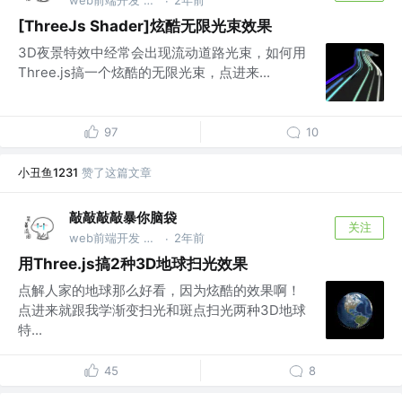
·
[ThreeJs Shader]炫酷无限光束效果
3D夜景特效中经常会出现流动道路光束，如何用
Three.js搞一个炫酷的无限光束，点进来...
97
10
小丑鱼1231
赞了这篇文章
敲敲敲敲暴你脑袋
关注
web前端开发 @可视化
2年前
·
用Three.js搞2种3D地球扫光效果
点解人家的地球那么好看，因为炫酷的效果啊！
点进来就跟我学渐变扫光和斑点扫光两种3D地球
特...
45
8