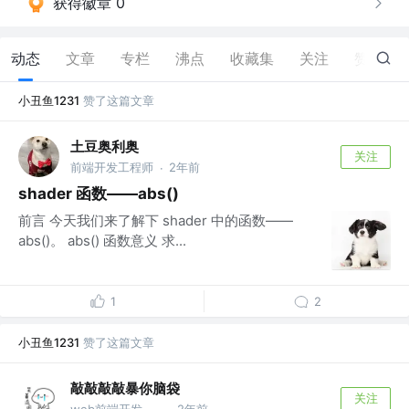
获得徽章 0
动态
文章
专栏
沸点
收藏集
关注
赞
23
小丑鱼1231
赞了这篇文章
土豆奥利奥
关注
前端开发工程师
2年前
·
shader 函数——abs()
前言 今天我们来了解下 shader 中的函数——
abs()。 abs() 函数意义 求...
1
2
小丑鱼1231
赞了这篇文章
敲敲敲敲暴你脑袋
关注
web前端开发 @可视化
2年前