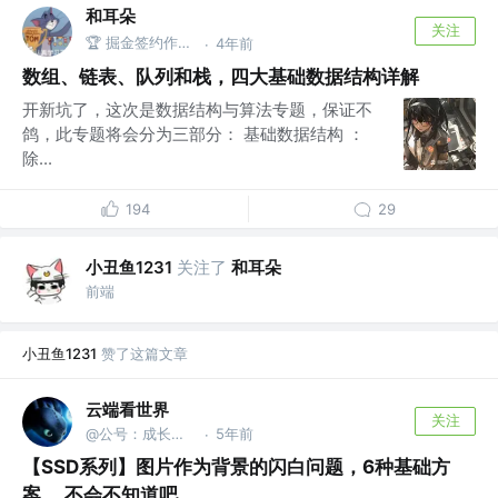
和耳朵
关注
🏆 掘金签约作者｜点我资料查看Github @同程
4年前
·
数组、链表、队列和栈，四大基础数据结构详解
开新坑了，这次是数据结构与算法专题，保证不
鸽，此专题将会分为三部分： 基础数据结构 ：
除...
194
29
小丑鱼1231
关注了
和耳朵
前端
小丑鱼1231
赞了这篇文章
云端看世界
关注
@公号：成长的程序世界
5年前
·
【SSD系列】图片作为背景的闪白问题，6种基础方
案， 不会不知道吧