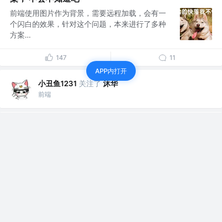
前端使用图片作为背景，需要远程加载，会有一
个闪白的效果，针对这个问题，本来进行了多种
方案...
147
11
APP内打开
小丑鱼1231
关注了
沐华
前端
小丑鱼1231
赞了这篇文章
沐华
关注
公众号：沐华说技术 @全干工程师
5年前
·
看完还不懂JavaScript执行机制(EventLoop)，你来
捶我
本文保证你能彻底弄懂JavaScript执行机制，让
你不管是面试还是开发，都游刃有余，哪...