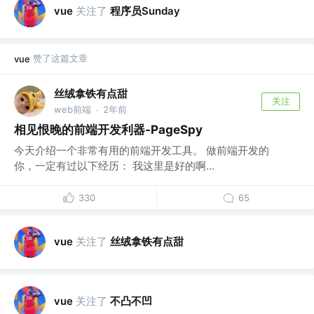
关注了
程序员Sunday
vue
赞了这篇文章
vue
丝绒拿铁有点甜
关注
web前端
2年前
·
相见恨晚的前端开发利器-PageSpy
今天介绍一个非常有用的前端开发工具。 做前端开发的
你，一定有过以下经历： 我这里是好的啊...
330
65
关注了
丝绒拿铁有点甜
vue
关注了
不凸不凹
vue