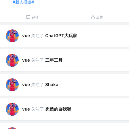
#新人报道#
评论
点赞
关注了
ChatGPT大玩家
vue
关注了
三年三月
vue
关注了
vue
Shaka
关注了
秃然的自我喔
vue