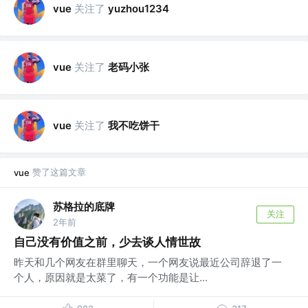
关注了
vue
yuzhou1234
关注了
老码小张
vue
关注了
我不吃饼干
vue
赞了这篇文章
vue
苏格拉的底牌
关注
2年前
自己没有价值之前，少去谈人情世故
昨天和几个网友在群里聊天，一个网友说最近公司辞退了一
个人，原因就是太菜了，有一个功能是让...