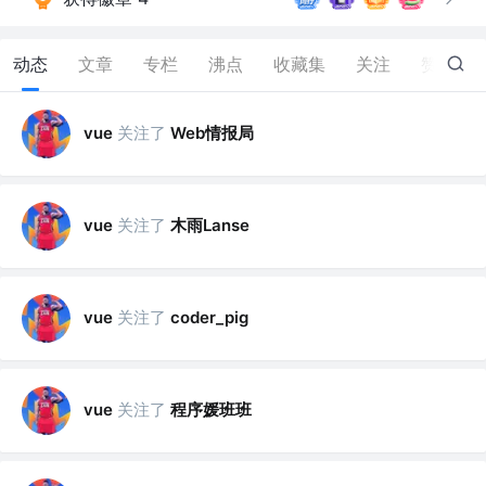
动态
文章
专栏
沸点
收藏集
关注
赞
29
关注了
Web情报局
vue
关注了
木雨Lanse
vue
关注了
vue
coder_pig
关注了
程序媛班班
vue