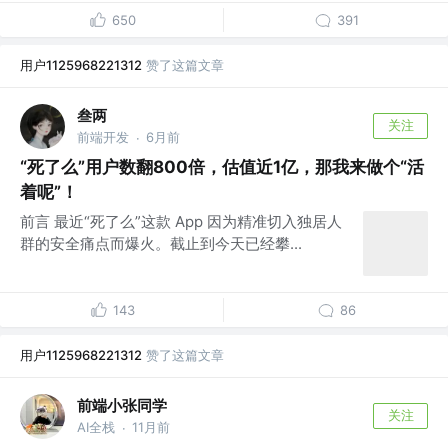
650
391
用户1125968221312
赞了这篇文章
叁两
关注
前端开发
6月前
·
“死了么”用户数翻800倍，估值近1亿，那我来做个“活
着呢”！
前言 最近“死了么”这款 App 因为精准切入独居人
群的安全痛点而爆火。截止到今天已经攀...
143
86
用户1125968221312
赞了这篇文章
前端小张同学
关注
AI全栈
11月前
·