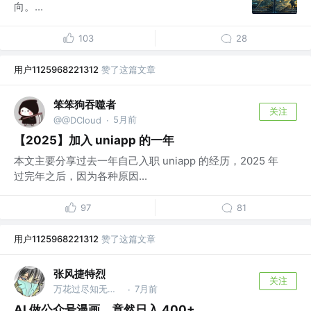
向。...
103
28
用户1125968221312
赞了这篇文章
笨笨狗吞噬者
关注
5月前
@@DCloud
·
【2025】加入 uniapp 的一年
本文主要分享过去一年自己入职 uniapp 的经历，2025 年
过完年之后，因为各种原因...
97
81
用户1125968221312
赞了这篇文章
张风捷特烈
关注
万花过尽知无物 @编程之王
7月前
·
AI 做公众号漫画，竟然日入 400+