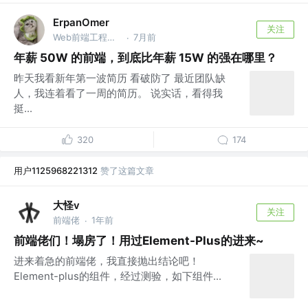
ErpanOmer
关注
Web前端工程师 @跨境
7月前
·
年薪 50W 的前端，到底比年薪 15W 的强在哪里？
昨天我看新年第一波简历 看破防了 最近团队缺
人，我连着看了一周的简历。 说实话，看得我
挺...
320
174
用户1125968221312
赞了这篇文章
大怪v
关注
前端佬
1年前
·
前端佬们！塌房了！用过Element-Plus的进来~
进来着急的前端佬，我直接抛出结论吧！
Element-plus的组件，经过测验，如下组件...