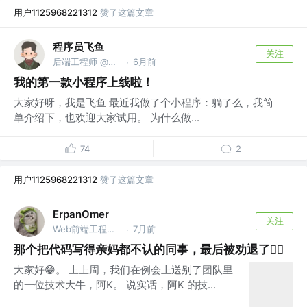
用户1125968221312
赞了这篇文章
程序员飞鱼
关注
后端工程师 @美团
6月前
·
我的第一款小程序上线啦！
大家好呀，我是飞鱼 最近我做了个小程序：躺了么，我简
单介绍下，也欢迎大家试用。 为什么做...
74
2
用户1125968221312
赞了这篇文章
ErpanOmer
关注
Web前端工程师 @跨境
7月前
·
那个把代码写得亲妈都不认的同事，最后被劝退了🤷‍♂️
大家好😁。 上上周，我们在例会上送别了团队里
的一位技术大牛，阿K。 说实话，阿K 的技...