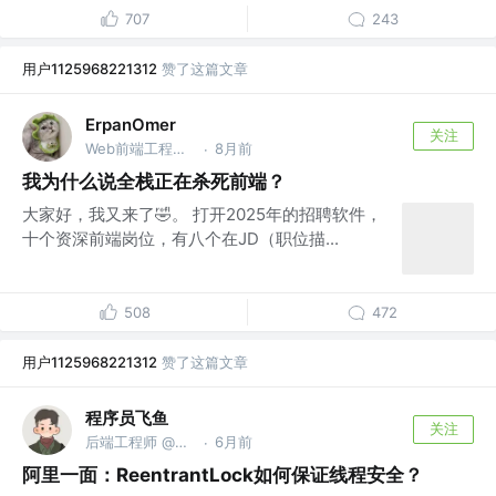
707
243
用户1125968221312
赞了这篇文章
ErpanOmer
关注
Web前端工程师 @跨境
8月前
·
我为什么说全栈正在杀死前端？
大家好，我又来了🤣。 打开2025年的招聘软件，
十个资深前端岗位，有八个在JD（职位描...
508
472
用户1125968221312
赞了这篇文章
程序员飞鱼
关注
后端工程师 @美团
6月前
·
阿里一面：ReentrantLock如何保证线程安全？