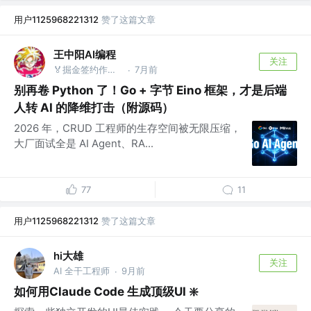
用户1125968221312
赞了这篇文章
王中阳AI编程
关注
🏅掘金签约作者 @后端就业陪跑训练营
7月前
·
别再卷 Python 了！Go + 字节 Eino 框架，才是后端
人转 AI 的降维打击（附源码）
2026 年，CRUD 工程师的生存空间被无限压缩，
大厂面试全是 AI Agent、RA...
77
11
用户1125968221312
赞了这篇文章
hi大雄
关注
AI 全干工程师
9月前
·
如何用Claude Code 生成顶级UI ❇️