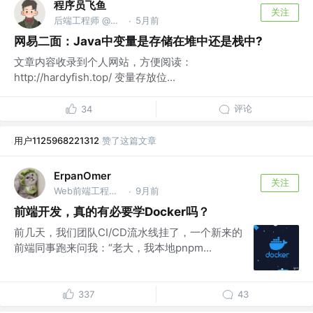
程序员飞鱼
关注
后端工程师 @美团
5月前
·
网易二面：Java中变量是存储在堆中还是栈中?
文章内容收录到个人网站，方便阅读：
http://hardyfish.top/ 变量存放位...
评论
34
用户1125968221312
赞了这篇文章
ErpanOmer
关注
Web前端工程师 @跨境
9月前
·
前端开发，真的有必要学Docker吗？
前几天，我们团队CI/CD流水线挂了，一个新来的
前端同事跑来问我：“老大，我本地pnpm...
337
43