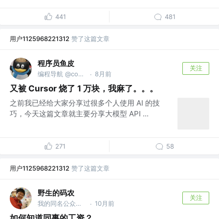
441
481
用户1125968221312
赞了这篇文章
程序员鱼皮
关注
编程导航 @codefather.cn
8月前
·
又被 Cursor 烧了 1 万块，我麻了。。。
之前我已经给大家分享过很多个人使用 AI 的技
巧，今天这篇文章就主要分享大模型 API ...
271
58
用户1125968221312
赞了这篇文章
野生的码农
关注
我的同名公众号 @「野生的码农」，分享代码世界的趣事
10月前
·
如何知道同事的工资？