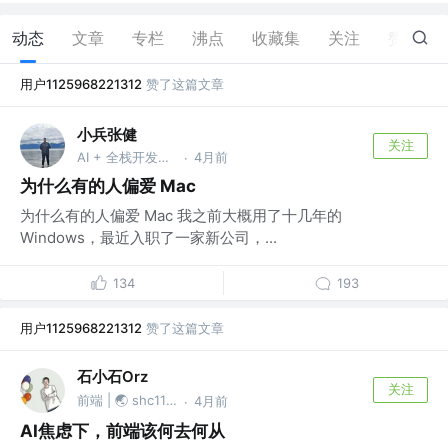
动态
文章
专栏
沸点
收藏集
关注
赞
1.1K
用户1125968221312
赞了这篇文章
小兵张健
关注
AI + 全栈开发工程师 @jianzhangg@qq.com
4月前
·
为什么有的人偏爱 Mac
为什么有的人偏爱 Mac 我之前大概用了十几年的
Windows，最近入职了一家新公司，...
134
193
用户1125968221312
赞了这篇文章
石小石Orz
关注
前端 | 🌏 shc1139874527
4月前
·
AI焦虑下，前端该何去何从