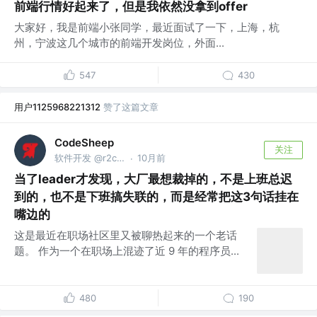
前端行情好起来了，但是我依然没拿到offer
大家好，我是前端小张同学，最近面试了一下，上海，杭
州，宁波这几个城市的前端开发岗位，外面...
547
430
用户1125968221312
赞了这篇文章
CodeSheep
关注
软件开发 @r2coding.com
10月前
·
当了leader才发现，大厂最想裁掉的，不是上班总迟
到的，也不是下班搞失联的，而是经常把这3句话挂在
嘴边的
这是最近在职场社区里又被聊热起来的一个老话
题。 作为一个在职场上混迹了近 9 年的程序员...
480
190