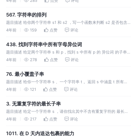
4年前
285
点赞
评论
字。滑动窗口每次只向右移动一位。 返回 滑动窗口中的最大值 。
567. 字符串的排列
题目描述 给你两个字符串 s1 和 s2 ，写一个函数来判断 s2 是否包含
s1 的排列。如果是，返回 true ；否则，返回 false 。 换句话说，s1
4年前
159
点赞
评论
的排列之一是 s2 的 子串 。 示例
438. 找到字符串中所有字母异位词
题目描述 给定两个字符串 s 和 p，找到 s 中所有 p 的 异位词 的子串，
返回这些子串的起始索引。不考虑答案输出的顺序。 异位词 指由相同
4年前
278
点赞
评论
字母重排列形成的字符串（包括相同的字符串）。 示例 1:
76. 最小覆盖子串
题目描述 给你一个字符串 s 、一个字符串 t 。返回 s 中涵盖 t 所有字
符的最小子串。如果 s 中不存在涵盖 t 所有字符的子串，则返回空字符
4年前
121
点赞
评论
串 "" 。 注意： 对于 t 中重复字符，我们寻找
3. 无重复字符的最长子串
题目描述 给定一个字符串 s ，请你找出其中不含有重复字符的 最长子
串 的长度。 示例 1: 示例 2: 示例 3: 提示： 0 <= s.length <= 5 * 104
4年前
217
点赞
评论
s 由英文字母、数字、符
1011. 在 D 天内送达包裹的能力