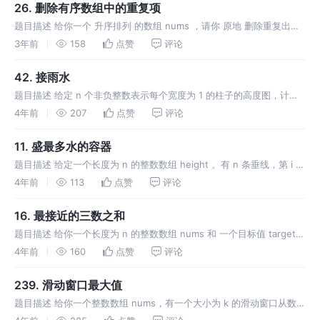
26. 删除有序数组中的重复项
题目描述 给你一个 升序排列 的数组 nums ，请你 原地 删除重复出现
的元素，使每个元素 只出现一次 ，返回删除后数组的新长度。元素的
3年前
158
点赞
评论
相对顺序 应该保持 一致 。 由于在某些语言中不能改变数组的
42. 接雨水
题目描述 给定 n 个非负整数表示每个宽度为 1 的柱子的高度图，计算
按此排列的柱子，下雨之后能接多少雨水。 示例 1： 示例 2： 提示：
4年前
207
点赞
评论
n == height.length 1 <= n <=
11. 盛最多水的容器
题目描述 给定一个长度为 n 的整数数组 height 。有 n 条垂线，第 i 条
线的两个端点是 (i, 0) 和 (i, height[i]) 。 找出其中的两条线，使得它
4年前
113
点赞
评论
们与 x 轴共同构成的容
16. 最接近的三数之和
题目描述 给你一个长度为 n 的整数数组 nums 和 一个目标值 target。
请你从 nums 中选出三个整数，使它们的和与 target 最接近。 返回这
4年前
160
点赞
评论
三个数的和。 假定每组输入只存在恰好一个
239. 滑动窗口最大值
题目描述 给你一个整数数组 nums，有一个大小为 k 的滑动窗口从数组
的最左侧移动到数组的最右侧。你只可以看到在滑动窗口内的 k 个数