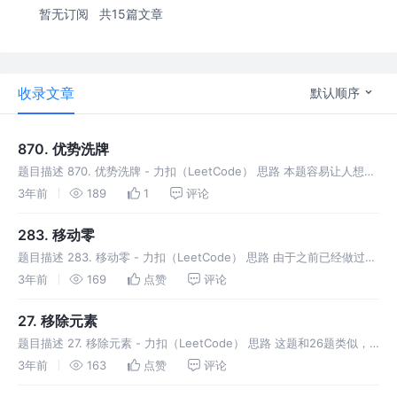
暂无订阅
共15篇文章
收录文章
默认顺序
870. 优势洗牌
题目描述 870. 优势洗牌 - 力扣（LeetCode） 思路 本题容易让人想到
“田忌赛马”的故事，那么该如何模范“田忌赛马”写出代码呢？ 首先，要
3年前
189
1
评论
对nums2进行降序排列，让最大的在前面，同时将原
283. 移动零
题目描述 283. 移动零 - 力扣（LeetCode） 思路 由于之前已经做过27
题了，所以这题的思路也就不言而喻了。首先按照27题的做法，将值不
3年前
169
点赞
评论
为0的提前，然后将数组新长度之后的值全赋值为0即可。
27. 移除元素
题目描述 27. 移除元素 - 力扣（LeetCode） 思路 这题和26题类似，
也是利用双指针的思想，一个指针表示数组的新长度，另一个指针用于
3年前
163
点赞
评论
遍历数据，筛选条件。