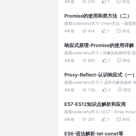
4年前
215
1
评论
Promise的使用和类方法（二）
跟着coderwhy学习 1.then方法 – 接受
4年前
414
1
评论
响应式原理-Promise的使用详
跟着coderwhy学习 1.对象的依赖
象，另外会有不同的属性需要管理； 我
4年前
662
1
评论
Proxy-Reflect-认识响应式（一
跟着coderwhy学习 1. 监听对象
到这一点呢？ 其实是可以的，我们可以
4年前
1.0k
3
评论
ES7-ES12知识点解析和应用
跟着coderwhy学习 1.ES7 - Arr
ES7中，
4年前
261
1
评论
ES6-语法解析-let-const等