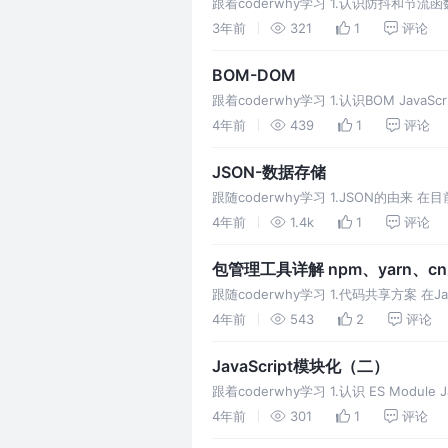
跟着coderwhy学习 1.认识防抖和
集触发时，函数的触发会被频繁的推迟；
3年前
321
1
评论
BOM-DOM
跟着coderwhy学习 1.认识BOM 
器会有对应的对象模型（BOM，Bro
4年前
439
1
评论
JSON-数据存储
跟随coderwhy学习 1.JSON的
式。 JSON的全称是JavaScript
4年前
1.4k
1
评论
包管理工具详解 npm、yarn、cn
跟随coderwhy学习 1.代码共享方案
自己的代码，并且封装成一个工具； 这
4年前
543
2
评论
JavaScript模块化（二）
跟着coderwhy学习 1.认识 ES Mo
ES推出自己的模块化
4年前
301
1
评论