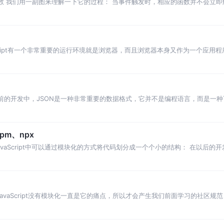
节流函数 我们用一副图来理解一下它的过程： 当事件触发时，相应的函数并不会立
 只有等
JavaScript有一个非常重要的运行环境就是浏览器，而且浏览器本身又作为一个
由来 在目前的开发中，JSON是一种非常重要的数据格式，它并不是编程语言，而
pm、npx
 在JavaScript中可以通过模块化的方式将代码划分成一个个小的结构： 在以
dule JavaScript没有模块化一直是它的痛点，所以才会产生我们前面学习的社区规