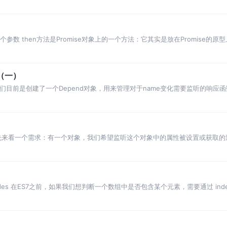
两个参数 then方法是Promise对象上的一个方法：它其实是放在Promise的原型上Prom
解（一）
管理 我们目前是创建了一个Depend对象，用来管理对于name变化需要监听的响
们如
）
的操作 先来看一个需求：有一个对象，我们希望监听这个对象中的属性被设置或获取
通过之前
ay Includes 在ES7之前，如果我们想判断一个数组中是否包含某个元素，需要通过 i