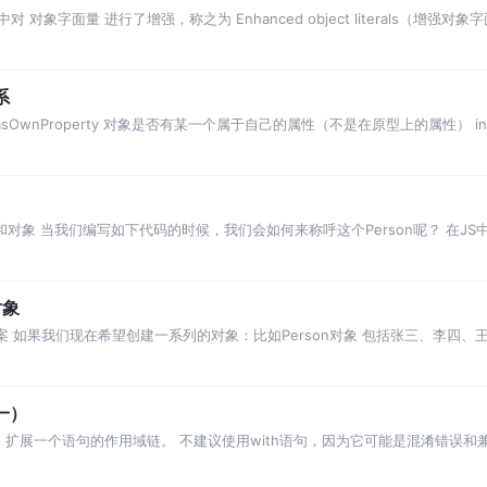
S6中对 对象字面量 进行了增强，称之为 Enhanced object literals（
系
hasOwnProperty 对象是否有某一个属于自己的属性（不是在原型上的属性） in
ipt中的类和对象 当我们编写如下代码的时候，我们会如何来称呼这个Person呢？ 在
对象
象的方案 如果我们现在希望创建一系列的对象：比如Person对象 包括张三、李
前我
（一）
ith语句 扩展一个语句的作用域链。 不建议使用with语句，因为它可能是混淆错误和兼容