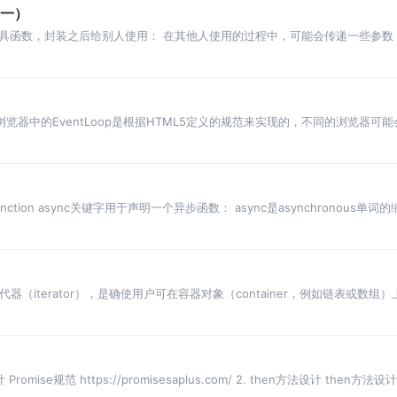
（一）
工具函数，封装之后给别人使用： 在其他人使用的过程中，可能会传递一些参数
； 很多时候我们
循环 浏览器中的EventLoop是根据HTML5定义的规范来实现的，不同的浏览器可能
 function async关键字用于声明一个异步函数： async是asynchronous单词
？ 迭代器（iterator），是确使用户可在容器对象（container，例如链表
）
 Promise规范 https://promisesaplus.com/ 2. then方法设计 the