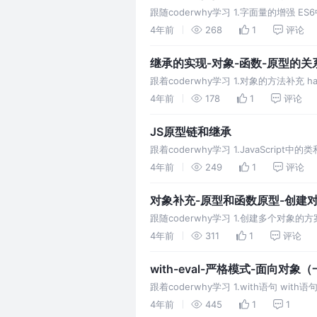
跟随coderwhy学习 1.字面量的增强 E
分： 属性的简
4年前
268
1
评论
继承的实现-对象-函数-原型的关
跟着coderwhy学习 1.对象的方法补充 
对象或者对象的原型上
4年前
178
1
评论
JS原型链和继承
跟着coderwhy学习 1.JavaScr
从很多面向对象语言过来
4年前
249
1
评论
对象补充-原型和函数原型-创建
跟随coderwhy学习 1.创建多个对
那么采用什么方式来创建比较好呢？ 目
4年前
311
1
评论
with-eval-严格模式-面向对象
跟着coderwhy学习 1.with语句 w
个特殊的函数，它可以
4年前
445
1
1