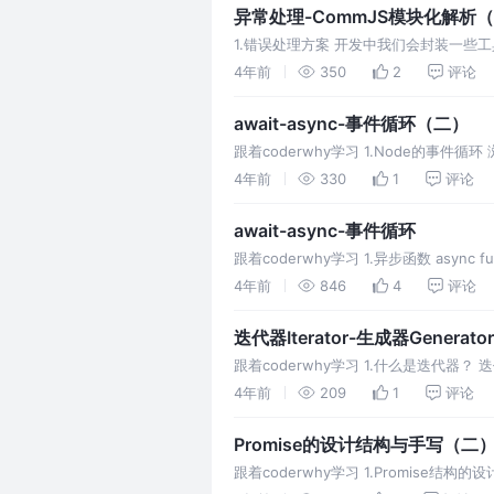
异常处理-CommJS模块化解析
1.错误处理方案 开发中我们会封装一些
证，否则可能得到的是我们不想要的结果
4年前
350
2
评论
await-async-事件循环（二）
跟着coderwhy学习 1.Node的事件
现的。 这里给出一个Nod
4年前
330
1
评论
await-async-事件循环
跟着coderwhy学习 1.异步函数 async
4年前
846
4
评论
迭代器Iterator-生成器Generator
跟着coderwhy学习 1.什么是迭代器
的内部实现细节。 其行为像数据
4年前
209
1
评论
Promise的设计结构与手写（二
跟着coderwhy学习 1.Promise结构的设计