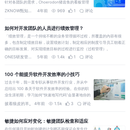
针对各团队的需求，Choerodon猪齿鱼的看板管理
引入「状态机」功能。
ZKNOW甄知科技
4年前
969
1
评论
如何对开发团队的人员进行绩效管理？
「绩效管理」是一个持续不断的业务管理循环过程，所覆盖的内容有很
多，包含制定绩效目标，设置绩效计划，制定相应的制度引导员工朝着正
确的目标发展、对实现绩效目标的过程进行监控（过程管理）。
ONES研发管理工具
5年前
1.4k
1
评论
100 个能提升软件开发效率的小技巧
过去十年，我一直专职从事软件开发行业，并从中
总结出 100 条关于软件开发效率的经验。在你的职
业生涯初期，学习如何“快速地写代码”会显著地你的
工作效率。但当你积累了足够的工作经验后，它带
披着狼皮的羊_
4年前
1.5k
3
评论
给你的影响将大
敏捷如何应对变化：敏捷团队检查和适应
在任何项目开始时创建的计划都不能保证会发生什