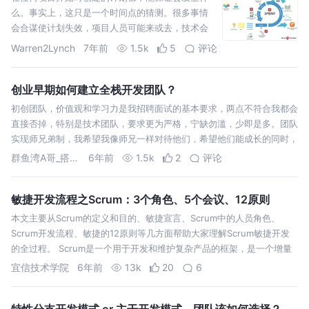
么。事实上，这只是一个时间点的猜测。很多事情
会合谋使计划失效，项目人员可能来或去，技术会
比预期更好或更糟，用户会改变主意，竞争对手可
Warren2Lynch
7年前
1.5k
5
评论
能会迫使我们做出不同或更快的反应，等等。敏捷
团队认为每一个这样的变化都会带来机会，并且需
要更新计划以更…
创业早期如何建立全栈开发团队？
初创团队，价值观和学习力是我招聘面试的基本要求，两点不符合我都会
直接否掉，特别是技术团队，要求更为严格，宁缺勿滥，少即是多。团队
实现师兄弟制，我希望我像师兄一样对待他们，希望他们能成长的同时，
也能给公司团队带来价值，特别是相信我们将一起做的产品能够有个好的
群鱼湾A哥_搭子人脉达人
6年前
1.5k
2
评论
未来。 我们热衷于创建…
敏捷开发流程之Scrum：3个角色、5个会议、12原则
本文主要从Scrum的定义和目的、敏捷宣言、Scrum中的人员角色、
Scrum开发流程、敏捷的12原则等几方面帮助大家理解Scrum敏捷开发
的全过程。 Scrum是一个用于开发和维护复杂产品的框架，是一个增量
的、迭代的开发过程，目的是让开发人员像打橄榄球一样迅猛并充满激
宜信技术学院
6年前
13k
20
6
情，通过…
特性分支开发模式 or 主干开发模式，团队该如何选择？