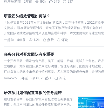
程序员老猫
2年前
80k
576
217
研发团队绩效管理如何做？
「这是我参与2022首次更文挑战的第12天，活动详情查看：2022首次更
文挑战」 现在研发管理过程，避免不了涉及到绩效评估，那我们如何对
开发团队做绩效评估相对来说更加合理和科学，本文主要就如何建立研发
一起学
4年前
1.2k
点赞
评论
任务分解对开发团队有多重要
一个开发团队中通常包含产品、美工、前端、后端、测试几个角色。产品
立项以后，如何在团队成员间做好沟通，管理好项目，把控好计划进度，
产品负责人的这个角色显得特别重要。尤为重要的是任务分解，合理的任
务分解对
bomoxo
5年前
802
1
评论
研发项目如何配置看板的任务流转
在研发项目中，各团队常常用看板管理任务的生命
周期，并且不同团队的看板任务流转都是不同的。