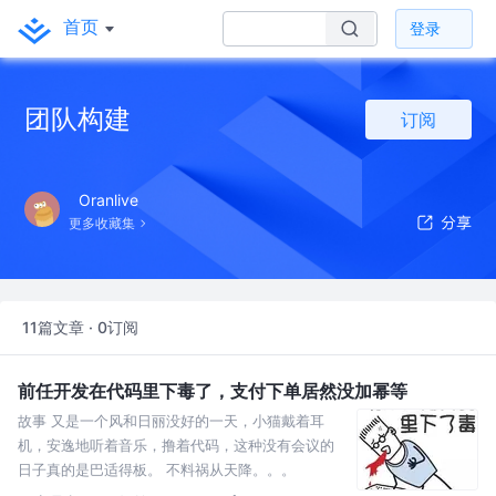
首页
登录
团队构建
订阅
Oranlive
更多收藏集
11篇文章 · 0订阅
前任开发在代码里下毒了，支付下单居然没加幂等
故事 又是一个风和日丽没好的一天，小猫戴着耳
机，安逸地听着音乐，撸着代码，这种没有会议的
日子真的是巴适得板。 不料祸从天降。。。