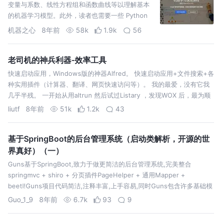
变量与系数、线性方程组和函数曲线等以理解基本
的机器学习模型。此外，读者也需要一些 Python
编程经验，但一般只需要最基础的函数定义、列表/
机器之心
8年前
58k
1.9k
56
字典、循环和条件表达式等。本课程的实现是基于
Python 和 TensorFlow，不过读…
老司机的神兵利器-效率工具
快速启动应用，Windows版的神器Alfred。 快速启动应用+文件搜索+各
种实用插件（计算器、翻译、网页快速访问等）。 我的最爱，没有它我
几乎半残。 一开始从用altrun 然后试过Listary ，发现WOX 后，最为顺
手，效率提升100%。 秒找电脑里的各种文件。与WO…
liutf
8年前
51k
1.2k
43
基于SpringBoot的后台管理系统（启动类解析，开源的世
界真好）（一）
Guns基于SpringBoot,致力于做更简洁的后台管理系统,完美整合
springmvc + shiro + 分页插件PageHelper + 通用Mapper +
beetl!Guns项目代码简洁,注释丰富,上手容易,同时Guns包含许多基础模
块(用户管理,角色管理,部门管…
Guo_1_9
8年前
6.7k
93
9