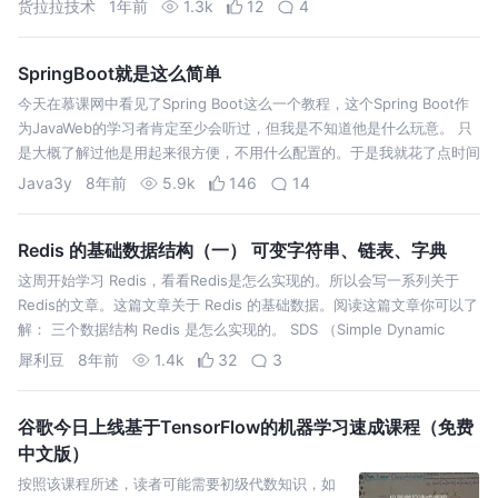
货拉拉技术
1年前
1.3k
12
4
SpringBoot就是这么简单
今天在慕课网中看见了Spring Boot这么一个教程，这个Spring Boot作
为JavaWeb的学习者肯定至少会听过，但我是不知道他是什么玩意。 只
是大概了解过他是用起来很方便，不用什么配置的。于是我就花了点时间
去跟着学习了。 使用SpringBoot作为我们的框架，连T…
Java3y
8年前
5.9k
146
14
Redis 的基础数据结构（一） 可变字符串、链表、字典
这周开始学习 Redis，看看Redis是怎么实现的。所以会写一系列关于
Redis的文章。这篇文章关于 Redis 的基础数据。阅读这篇文章你可以了
解： 三个数据结构 Redis 是怎么实现的。 SDS （Simple Dynamic
String）是 Redis 最基础的数…
犀利豆
8年前
1.4k
32
3
谷歌今日上线基于TensorFlow的机器学习速成课程（免费
中文版）
按照该课程所述，读者可能需要初级代数知识，如