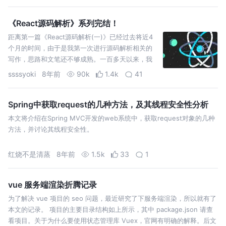
《React源码解析》系列完结！
距离第一篇《React源码解析(一)》已经过去将近4
个月的时间，由于是我第一次进行源码解析相关的
写作，思路和文笔还不够成熟。一百多天以来，我
基于读者反馈反思这几篇文章中的不足，同时也在
ssssyoki
8年前
90k
1.4k
41
不断学习借鉴其他优秀作者的写作方法和写作思
路。最终总结出对于自己的源码写作来说，需要改
进的几点…
Spring中获取request的几种方法，及其线程安全性分析
本文将介绍在Spring MVC开发的web系统中，获取request对象的几种
方法，并讨论其线程安全性。
红烧不是清蒸
8年前
1.5k
33
1
vue 服务端渲染折腾记录
为了解决 vue 项目的 seo 问题，最近研究了下服务端渲染，所以就有了
本文的记录。 项目的主要目录结构如上所示，其中 package.json 请查
看项目。关于为什么要使用状态管理库 Vuex，官网有明确的解释。后文