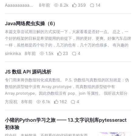
有例子帮助进一步理解。 接下来我们暂时不管服务端渲染的事情…
Aaaaaaaaaaayou
8年前
8.2k
359
14
Java网络爬虫实操（6）
本篇文章尝试用注解的方式实现一下，大家看看是否好一点。 总之，一
个好的框架的目标是希望能用的前提下，用的更好、更爽。好像汽车品牌
一样，虽然都是四个轮子的，几万的也有，几十万的也很多。 有兴趣的
小伙伴可以关注这个爬虫框架NetDiscovery，基本上每周都有更新的。
sinkinka
8年前
1.5k
23
4
JS 数组 API 源码浅析
专门用来将伪数组转化成真数组。 P.S. 伪数组与真数组的区别就是：伪
数组的原型链中没有 Array.prototype，而真数组的原型链中有
Array.prototype。因此伪数组没有 pop、join 等属性。 我听说大部分
的语言内置的 sort 方法都是快速排序算法。…
方应杭
8年前
6.1k
162
4
小猪的Python学习之旅 —— 13.文字识别库pytesseract
初体验
综合征，各种散漫，不想看任何代码相关的东西，