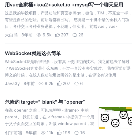
用vue全家桶+koa2+soket.io +mysql写一个聊天应用
这是我的毕设项目，产品功能和页面参照qq，微信，TIM，不完全一样，
有些是自己的想法。前后端都自己写。 感觉是一个挺不错的全栈入门项
目，各种交互各种业务逻辑，不花哨，但实用。 前端vue，vue-
router,vuex ，vue-cli和axios，scss,用rem做了移动端…
大白熊
8年前
6.5k
297
26
WebSocket就是这么简单
WebSocket我是听得很多，没有真正使用过的技术。我之前也去了解过
了WebSocket究竟是什么东西，不过一直没有去实践过。 我在写监听器
博文的时候，在线人数功能用监听器的是来做，在评论有说使用
WebSocket的方式会更加好。 WebSocket是一个协议，归属于IETF…
Java3y
8年前
8.2k
207
6
危险的 target="_blank" 与 “opener”
在说 opener 之前，可以先聊聊 <iframe> 中的
parent。 我们知道，在 <iframe> 中提供了一个用
于父子页面交互的对象，叫做 window.parent，我
们可以通过 window.parent 对象来从框架中的页面
创宇前端
8年前
11k
198
16
访问父级页面的 window。 op…