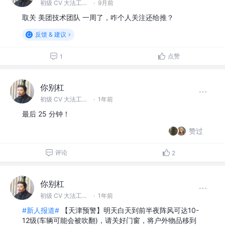
初级 CV 大法工程师
·
9月前
取关 美团技术团队 一周了，咋个人关注还给推？
反馈 & 建议
点赞
1
你别杠
初级 CV 大法工程师
·
1年前
最后 25 分钟！
赞过
评论
2
你别杠
初级 CV 大法工程师
·
1年前
#新人报道#
【天津预警】明天白天到前半夜阵风可达10-
12级(车辆可能会被吹翻)，请关好门窗，将户外物品移到