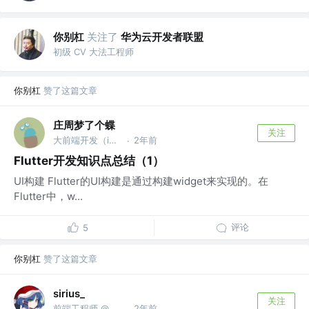
你别杠
关注了
华为云开发者联盟
初级 CV 大法工程师
你别杠
赞了这篇文章
庄周梦了个蝶
关注
大前端开发（iOS/Flutter/uni-app） @某公司
2年前
·
Flutter开发知识点总结（1）
UI构建 Flutter的UI构建是通过构建widget来实现的。在
Flutter中，w...
评论
5
你别杠
赞了这篇文章
sirius_
关注
前端工程师 @欢聚集团
2年前
·