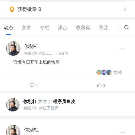
获得徽章 0
动态
文章
专栏
沸点
收藏集
关注
赞
12
你别杠
初级 CV 大法工程师
·
5月前
谁懂今日开车上班的快乐
赞过
1
3
你别杠
关注了
程序员鱼皮
初级 CV 大法工程师
你别杠