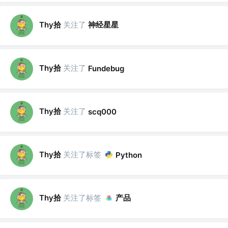
Thy拾
关注了
神经星星
Thy拾
关注了
Fundebug
Thy拾
关注了
scq000
Thy拾
关注了标签
Python
Thy拾
关注了标签
产品