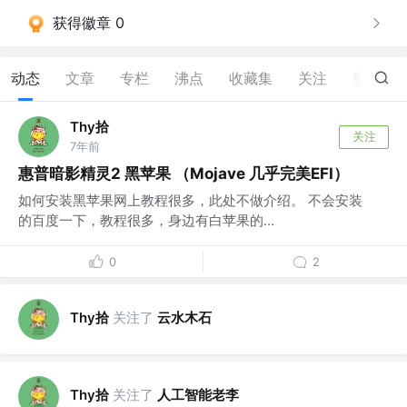
获得徽章 0
动态
文章
专栏
沸点
收藏集
关注
赞
0
Thy拾
关注
7年前
惠普暗影精灵2 黑苹果 （Mojave 几乎完美EFI）
如何安装黑苹果网上教程很多，此处不做介绍。 不会安装
的百度一下，教程很多，身边有白苹果的...
0
2
Thy拾
关注了
云水木石
Thy拾
关注了
人工智能老李