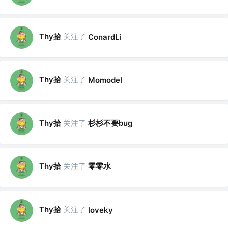
Thy拾
关注了
ConardLi
Thy拾
关注了
Momodel
Thy拾
关注了
杉杉不要bug
Thy拾
关注了
零零水
Thy拾
关注了
loveky