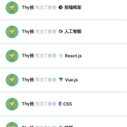
Thy拾
关注了标签
前端框架
Thy拾
关注了标签
人工智能
Thy拾
关注了标签
React.js
Thy拾
关注了标签
Vue.js
Thy拾
关注了标签
CSS