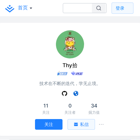
首页
登录
Thy拾
技术在不断的迭代，学无止境。
11
0
34
关注
关注者
掘力值
关注
私信