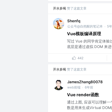
开水多喝
赞了这篇文章
Shenfq
公众号@自然醒的笔记本
5
·
Vue模板编译原理
写过 Vue 的同学肯定体验
底层是通过虚拟 DOM 来进
442
开水多喝
赞了这篇文章
JamesZhang80078
web前端
6年前
·
Vue render函数
通过上图, 应该可以理解一个V
数是用来生成Virtual DO