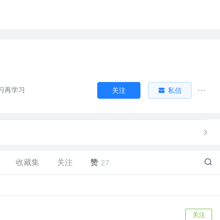
习再学习
关注
私信
收藏集
关注
赞
27
关注