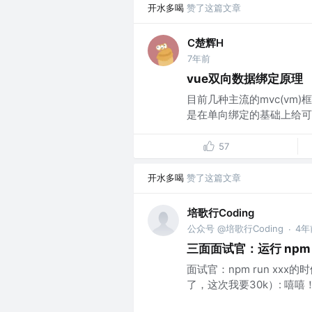
开水多喝
赞了这篇文章
C楚辉H
7年前
vue双向数据绑定原理
目前几种主流的mvc(v
是在单向绑定的基础上给可输入元素
57
开水多喝
赞了这篇文章
培歌行Coding
公众号 @培歌行Coding
4年
·
三面面试官：运行 npm 
面试官：npm run xx
了，这次我要30k）: 嘻嘻！.