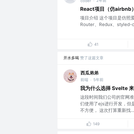
2年前
coder
·
React项目（仿airbn
项目介绍 这个项目是仿照爱
Router、Redux、styl
41
开水多喝
赞了这篇文章
西瓜弟弟
前端
5年前
·
我为什么选择 Svelte
这段时间我们公司的官网准
们使用了ejs进行开发，但
不方便， 这次打算重新找..
149