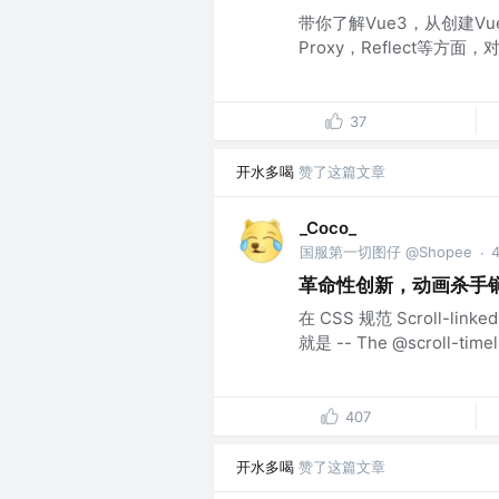
带你了解Vue3，从创建Vue3
Proxy，Reflect等方
37
开水多喝
赞了这篇文章
_Coco_
国服第一切图仔 @Shopee
·
革命性创新，动画杀手锏 @sc
在 CSS 规范 Scroll-li
就是 -- The @scroll-timelin
407
开水多喝
赞了这篇文章