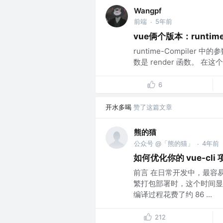
Wangpf
前端
5年前
·
vue俩个版本：runtime-
runtime-Compiler 中的
数是 render 函数。 在这个v
6
开水多喝
赞了这篇文章
熊的猫
公众号 @「熊的猫」
4年前
·
如何优化你的 vue-cli
前言 在日常开发中，最容
繁打包部署时，这个时间显得
编译过程花费了约 86 ...
212