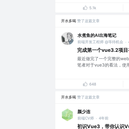
5.1k
开水多喝
赞了这篇文章
水煮鱼的AI出海笔记
前端开发工程师 @等待机会
·
完成第一个vue3.2项
最近做完了一个完整的web
笔者对于vue3的看法，使
648
开水多喝
赞了这篇文章
颜少连
前端CV师
4年前
·
初识Vue3，带你认识V