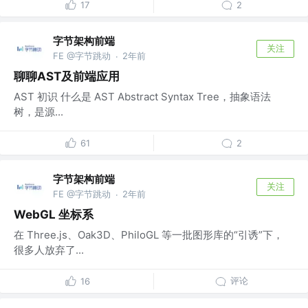
17
2
字节架构前端
关注
FE @字节跳动
2年前
·
聊聊AST及前端应用
AST 初识 什么是 AST Abstract Syntax Tree，抽象语法
树，是源...
61
2
字节架构前端
关注
FE @字节跳动
2年前
·
WebGL 坐标系
在 Three.js、Oak3D、PhiloGL 等一批图形库的“引诱”下，
很多人放弃了...
评论
16