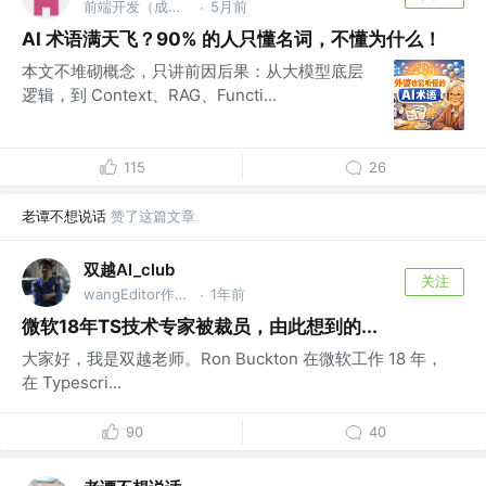
前端开发（成都） @前端技术专家
5月前
·
AI 术语满天飞？90% 的人只懂名词，不懂为什么！
本文不堆砌概念，只讲前因后果：从大模型底层
逻辑，到 Context、RAG、Functi...
115
26
老谭不想说话
赞了这篇文章
双越AI_club
关注
wangEditor作者，慕课网讲师
1年前
·
微软18年TS技术专家被裁员，由此想到的...
大家好，我是双越老师。Ron Buckton 在微软工作 18 年，
在 Typescri...
90
40