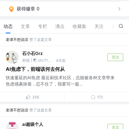
获得徽章 0
动态
文章
专栏
沸点
收藏集
关注
赞
25
老谭不想说话
赞了这篇文章
石小石Orz
关注
前端 | 🌏 shc1139874527
4月前
·
AI焦虑下，前端该何去何从
快速蔓延的AI焦虑 最近刷技术社区，总能被各种文章带来
焦虑感裹挟着，忍不住了，我要写一篇...
256
172
老谭不想说话
赞了这篇文章
ai超级个人
关注