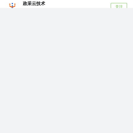
政采云技术
关注
@政采云有限公司@政采云技术
5年前
·
我在工作中是如何使用 git 的
前言 最近在网上有个真实发生的案例比较火，说
的是一个新入职的员工，不会用 git 拉代码...
3.4k
215
老谭不想说话
关注了
剥我的壳
前端开发工程师 @广州某小公司
老谭不想说话
赞了这篇文章
望道同学
关注
🏆 美团签约骑手 @.
5年前
·
15 张前端高清知识地图，强烈建议收藏
这是我参与更文挑战的第二十天，活动详情查看: