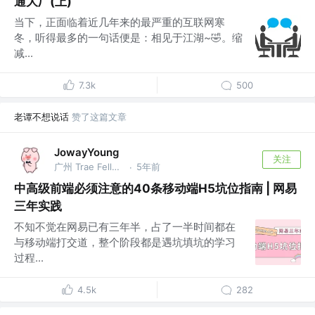
通大厂(上)
当下，正面临着近几年来的最严重的互联网寒
冬，听得最多的一句话便是：相见于江湖~🤣。缩
减...
7.3k
500
老谭不想说话
赞了这篇文章
JowayYoung
关注
广州 Trae Fellow，前网易资深前端，总结大师 @网易
5年前
·
中高级前端必须注意的40条移动端H5坑位指南 | 网易
三年实践
不知不觉在网易已有三年半，占了一半时间都在
与移动端打交道，整个阶段都是遇坑填坑的学习
过程...
4.5k
282