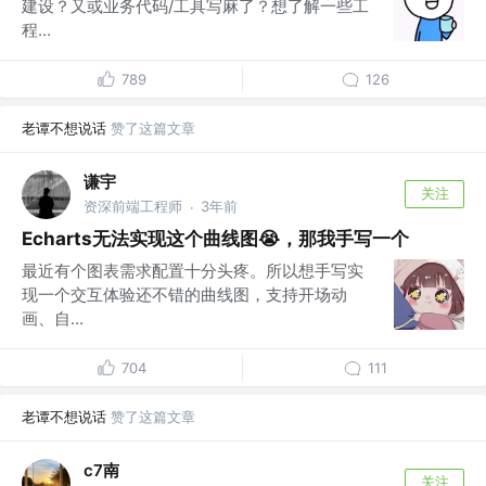
建设？又或业务代码/工具写麻了？想了解一些工
程...
789
126
老谭不想说话
赞了这篇文章
谦宇
关注
资深前端工程师
3年前
·
Echarts无法实现这个曲线图😭，那我手写一个
最近有个图表需求配置十分头疼。所以想手写实
现一个交互体验还不错的曲线图，支持开场动
画、自...
704
111
老谭不想说话
赞了这篇文章
c7南
关注