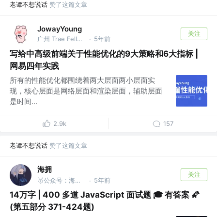
老谭不想说话
赞了这篇文章
JowayYoung
关注
广州 Trae Fellow，前网易资深前端，总结大师 @网易
5年前
·
写给中高级前端关于性能优化的9大策略和6大指标 |
网易四年实践
所有的性能优化都围绕着两大层面两小层面实
现，核心层面是网络层面和渲染层面，辅助层面
是时间...
2.9k
157
老谭不想说话
赞了这篇文章
海拥
关注
🥇公众号：海拥 | 水系全栈🥈
5年前
·
14万字 | 400 多道 JavaScript 面试题 🎓 有答案 🌠
(第五部分 371-424题)