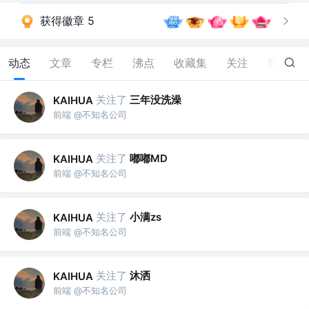
获得徽章 5
动态
文章
专栏
沸点
收藏集
关注
赞
2
关注了
三年没洗澡
KAIHUA
前端 @不知名公司
关注了
嘟嘟MD
KAIHUA
前端 @不知名公司
关注了
小满zs
KAIHUA
前端 @不知名公司
关注了
沐洒
KAIHUA
前端 @不知名公司