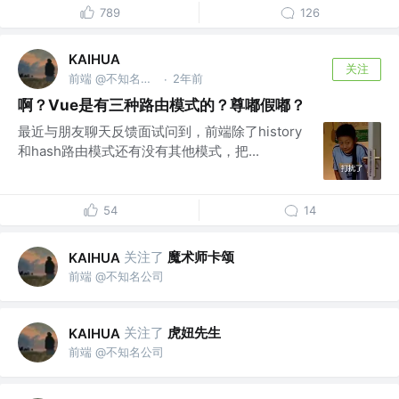
789
126
KAIHUA
关注
前端 @不知名公司
2年前
·
啊？Vue是有三种路由模式的？尊嘟假嘟？
最近与朋友聊天反馈面试问到，前端除了history
和hash路由模式还有没有其他模式，把...
54
14
关注了
魔术师卡颂
KAIHUA
前端 @不知名公司
关注了
虎妞先生
KAIHUA
前端 @不知名公司