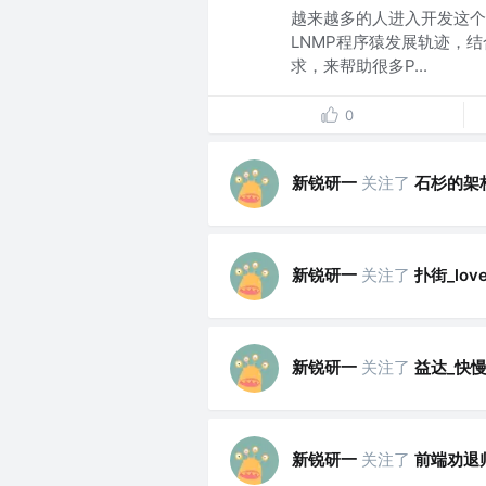
越来越多的人进入开发这个
LNMP程序猿发展轨迹，
求，来帮助很多P...
0
新锐研一
关注了
石杉的架
新锐研一
关注了
扑街_love
新锐研一
关注了
益达_快
新锐研一
关注了
前端劝退