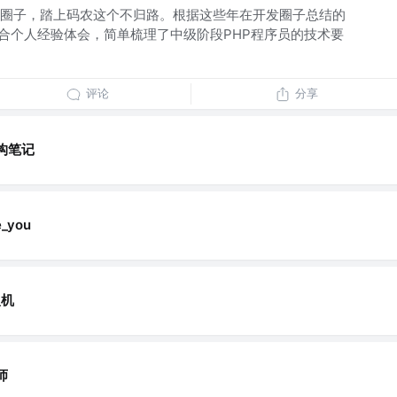
圈子，踏上码农这个不归路。根据这些年在开发圈子总结的
结合个人经验体会，简单梳理了中级阶段PHP程序员的技术要
评论
分享
构笔记
_you
慢机
师