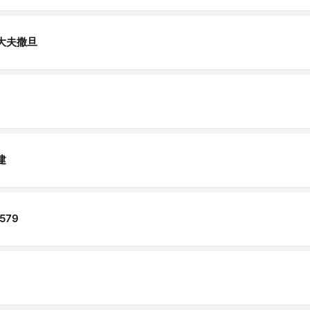
大夫撒旦
建
579