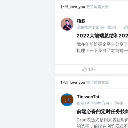
扑街_love_you
赞了这篇文章
狼叔
高级技术专家 @一线大厂
3
·
2022大前端总结和20
我在年前给掘金平台分享了
梳理了一下我自己对前端一整
1.2k
扑街_love_you
赞了这篇文章
TinssonTai
前端+AI agent方向
3年前
·
前端必备的定时任务技能 - C
Cron表达式是用来表达
的选择，前端在浏览器端不太会