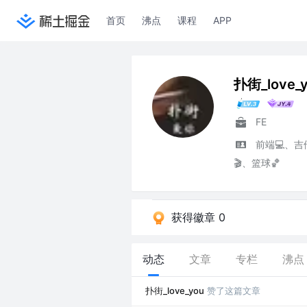
首页
沸点
课程
APP
扑街_love_
FE
前端💻、吉
🎬、篮球🏀
获得徽章 0
动态
文章
专栏
沸点
扑街_love_you
赞了这篇文章