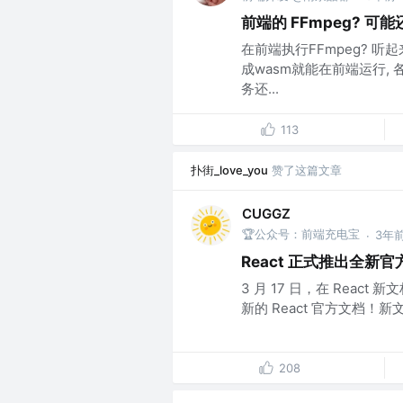
前端的 FFmpeg? 可
在前端执行FFmpeg? 听起
成wasm就能在前端运行
务还...
113
扑街_love_you
赞了这篇文章
CUGGZ
🏆公众号：前端充电宝
3年
·
React 正式推出全新
3 月 17 日，在 React
新的 React 官方文档！新文档
208