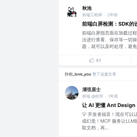
秋池
前端工程师
2年前
·
前端白屏检测：SDK的
前端白屏指页面在加载过程
法进行查看、保存等一切操
题，就可以及时处理，避免或
83
扑街_love_you
赞了这篇文章
清弦居士
前端 @杭州
1年前
·
让 AI 更懂 Ant De
💡 开发者福音！现在可以让
成幻觉！MCP 服务让LL
取文档，再...