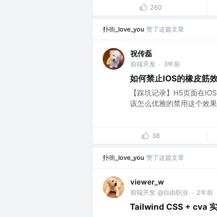
260
扑街_love_you
赞了这篇文章
祝传磊
前端开发
3年前
·
如何禁止IOS的橡皮筋
【踩坑记录】H5页面在I
该怎么优雅的禁用这个效果呢
38
扑街_love_you
赞了这篇文章
viewer_w
前端开发 @自由职业
2年前
·
Tailwind CSS + c