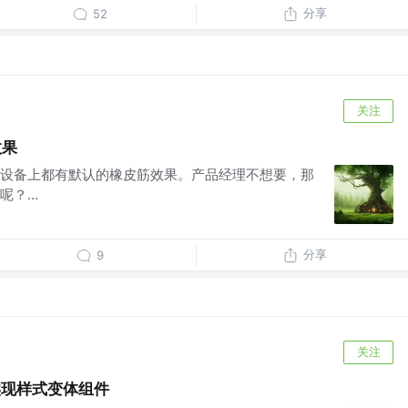
分享
52
关注
效果
OS设备上都有默认的橡皮筋效果。产品经理不想要，那
？...
分享
9
关注
va 实现样式变体组件