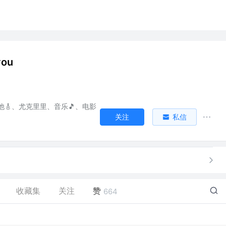
you
他🎸、尤克里里、音乐🎵、电影
关注
私信
收藏集
关注
赞
664