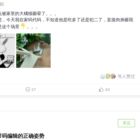
年前
点被家里的大橘猫砸晕了。。。
觉，今天我在家码代码，不知道他是吃多了还是犯二了，直接肉身砸我
是这个场景
。。。
等人赞过
37
40
关注
字节码编辑的正确姿势