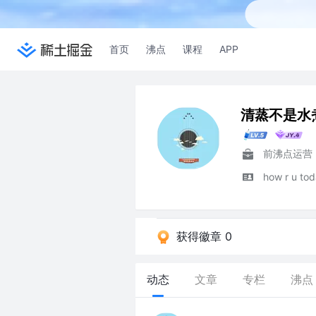
首页
沸点
课程
APP
清蒸不是水
前沸点运营
how r u
获得徽章 0
动态
文章
专栏
沸点