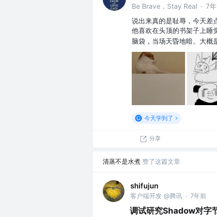
Be Brave，Stay Real
·
7
说出来真的是耻辱，今天差
他喜欢在头顶的书架子上睡
脑袋，当场天昏地暗。大概
今天学到了
分享
清蒸不是水煮
赞了这篇文章
shifujun
客户端开发 @腾讯
7年前
·
调试研究Shadow对