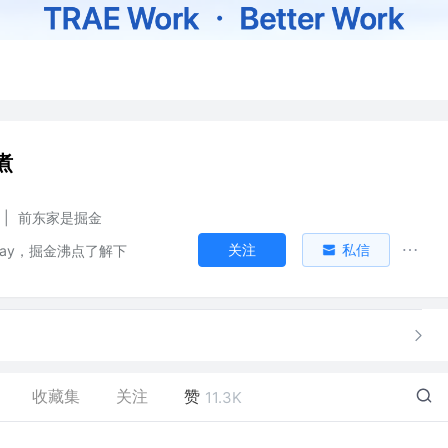
煮
|
前东家是掘金
关注
私信
 today，掘金沸点了解下
收藏集
关注
赞
11.3K