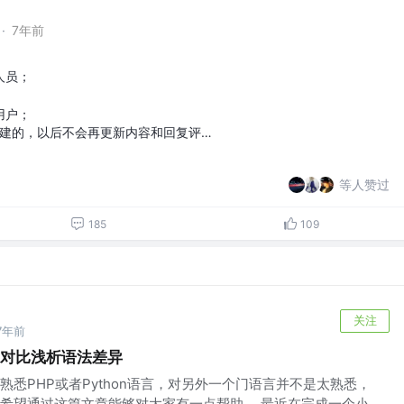
·
7年前
人员；
用户；
创建的，以后不会再更新内容和回复评…
等人赞过
185
109
关注
7年前
代码对比浅析语法差异
悉PHP或者Python语言，对另外一个门语言并不是太熟悉，
希望通过这篇文章能够对大家有一点帮助。 最近在完成一个小