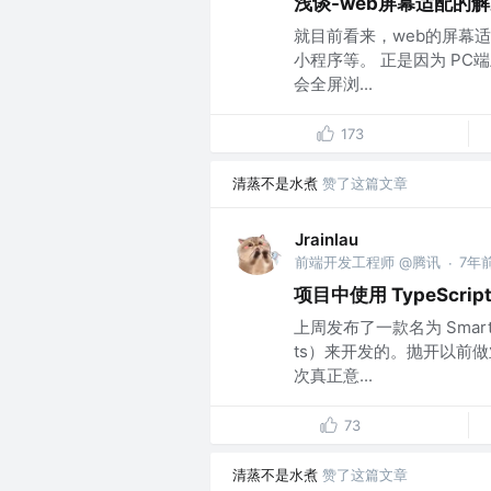
浅谈-web屏幕适配的
就目前看来，web的屏幕
小程序等。 正是因为 P
会全屏浏...
173
清蒸不是水煮
赞了这篇文章
Jrainlau
前端开发工程师 @腾讯
7年
·
项目中使用 TypeScri
上周发布了一款名为 Smarto
ts）来开发的。抛开以前
次真正意...
73
清蒸不是水煮
赞了这篇文章