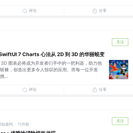
评论
分享
关注
iftUI 7 Charts 心法从 2D 到 3D 的华丽蜕变
中，3D 图表必将成为开发者们手中的一把利器，助力他
斩棘，创造出更多令人惊叹的应用。而每一位开发
...
评论
分享
关注
 @想知道吗
11月前
·