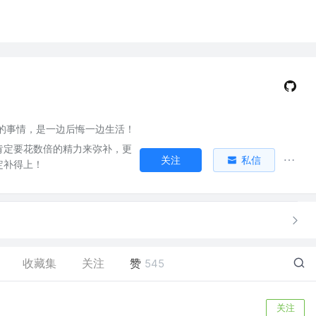
的事情，是一边后悔一边生活！
肯定要花数倍的精力来弥补，更
关注
私信
定补得上！
收藏集
关注
赞
545
关注