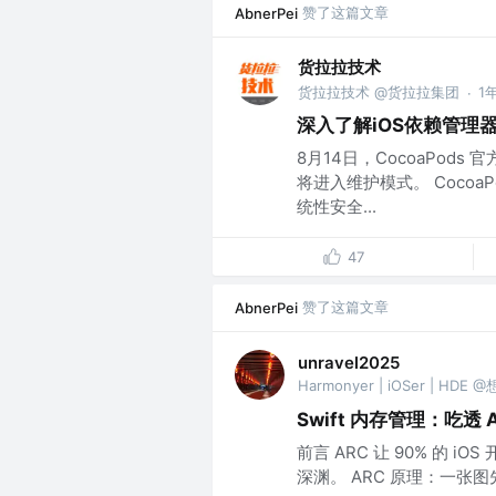
赞了这篇文章
AbnerPei
货拉拉技术
货拉拉技术 @货拉拉集团
1
·
深入了解iOS依赖管理器C
8月14日，CocoaPo
将进入维护模式。 Cocoa
统性安全...
47
赞了这篇文章
AbnerPei
unravel2025
Harmonyer | iOSer | HDE
Swift 内存管理：吃透 A
前言 ARC 让 90% 的 i
深渊。 ARC 原理：一张图先