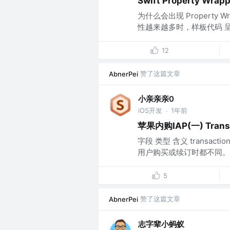
Swift Property 
为什么会出现 Property
性越来越多时，样板代码 呈指数级
12
赞了这篇文章
AbnerPei
小亲亲亲0
iOS开发
1年前
·
苹果内购IAP(一) Tran
字段 类型 含义 transact
用户购买或续订时都不同。 origi
5
赞了这篇文章
AbnerPei
志字辈小蚂蚁