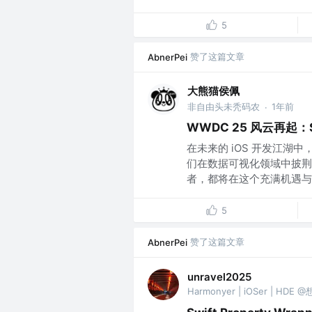
5
赞了这篇文章
AbnerPei
大熊猫侯佩
非自由头未秃码农
1年前
·
WWDC 25 风云再起：Sw
在未来的 iOS 开发江湖
们在数据可视化领域中披荆
者，都将在这个充满机遇与挑
5
赞了这篇文章
AbnerPei
unravel2025
Harmonyer | iOSer | HDE