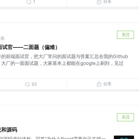
分享
1
关注
年前
面试官——二面题（偏难）
的前端面试官，把大厂常问的面试题与答案汇总在我的Github
大厂的一面面试题，大家基本上都能在google上刷到，见过
分享
53
关注
统和源码
统和源码进行浅析，回答“为什么React需要自己实现一