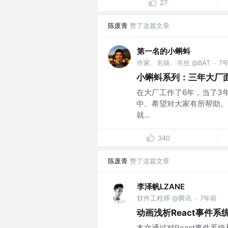
27
陈废青
赞了这篇文章
第一名的小蝌蚪
作家、名猿、吊丝 @BAT
7
·
小蝌蚪系列：三年大厂
在大厂工作了6年，当了3年
中。希望对大家有所帮助。 
就...
340
陈废青
赞了这篇文章
李泽帆LZANE
软件工程师 @腾讯
7年前
·
动画浅析React事件系
本文通过对React事件系