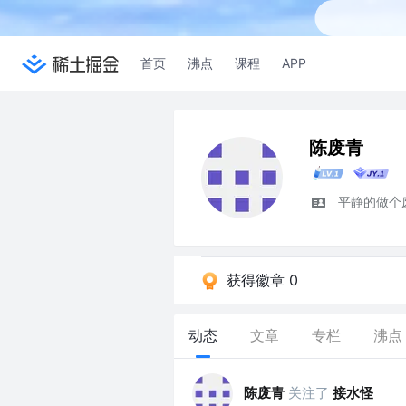
首页
沸点
课程
APP
陈废青
平静的做个
获得徽章 0
动态
文章
专栏
沸点
陈废青
关注了
接水怪