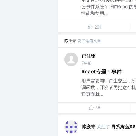
套事件系统？”和“React
性能和复用...
201
陈废青
赞了这篇文章
已注销
7年前
React专题：事件
用户需要与UI产生交互，
调函数，开发者再把这个机
它页面就...
35
陈废青
关注了
寻找海蓝96