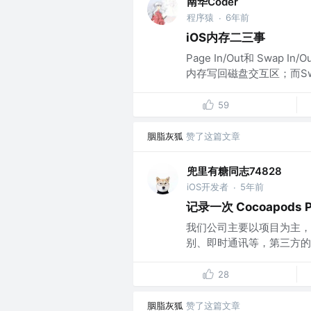
南华Coder
程序猿
6年前
·
iOS内存二三事
Page In/Out和 Swap
内存写回磁盘交互区；而Swap
59
胭脂灰狐
赞了这篇文章
兜里有糖同志74828
iOS开发者
5年前
·
记录一次 Cocoapods 
我们公司主要以项目为主，
别、即时通讯等，第三方的 S
28
胭脂灰狐
赞了这篇文章