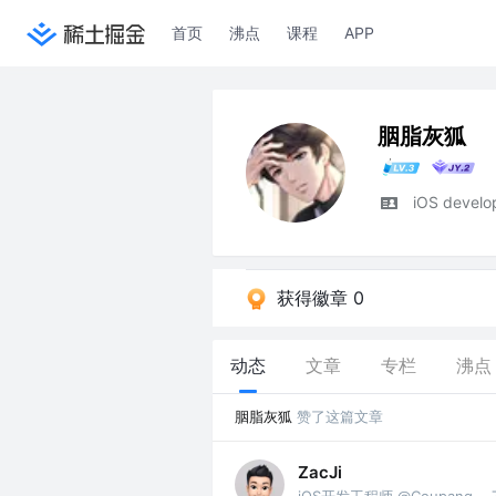
首页
沸点
课程
APP
胭脂灰狐
iOS develo
获得徽章 0
动态
文章
专栏
沸点
胭脂灰狐
赞了这篇文章
ZacJi