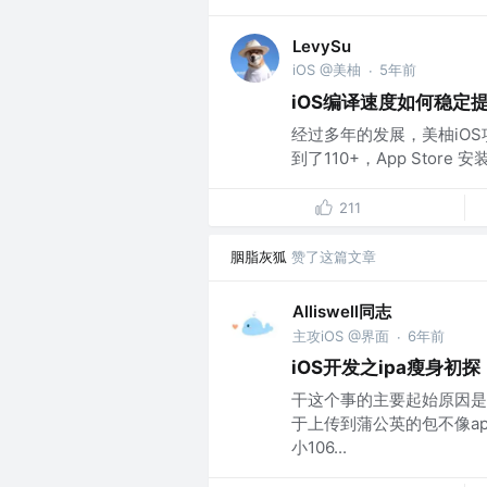
LevySu
iOS @美柚
5年前
·
iOS编译速度如何稳定
经过多年的发展，美柚iOS
到了110+，App Store
211
胭脂灰狐
赞了这篇文章
Alliswell同志
主攻iOS @界面
6年前
·
iOS开发之ipa瘦身初探
干这个事的主要起始原因是
于上传到蒲公英的包不像ap
小106...