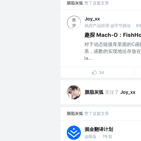
胭脂灰狐
赞了这篇文章
Joy_xx
风控产品经理 @字节跳动
8
·
趣探 Mach-O：FishH
对于动态链接库里面的C函
系，函数的实现地址存放在一
la...
34
胭脂灰狐
关注了
Joy_xx
胭脂灰狐
赞了这篇文章
掘金翻译计划
@掘金
7年前
·