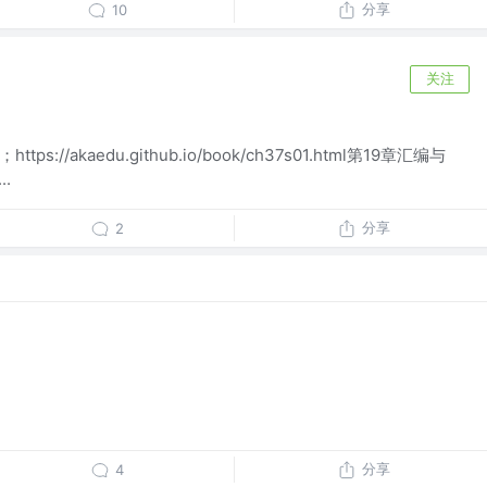
分享
10
关注
tps://akaedu.github.io/book/ch37s01.html第19章汇编与
..
分享
2
分享
4