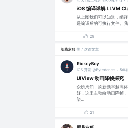
iOS开发工程师 @Coupang
·
iOS 编译详解 LLVM Cl
从上图我们可以知道，编译
是编译后的可执行文件。我们将编
29
胭脂灰狐
赞了这篇文章
RickeyBoy
iOS 开发 @Bytedance
5年
·
UIView 动画降帧探究
众所周知，刷新频率越高体验越
好，这里主动给动画降帧，
染...
21
胭脂灰狐