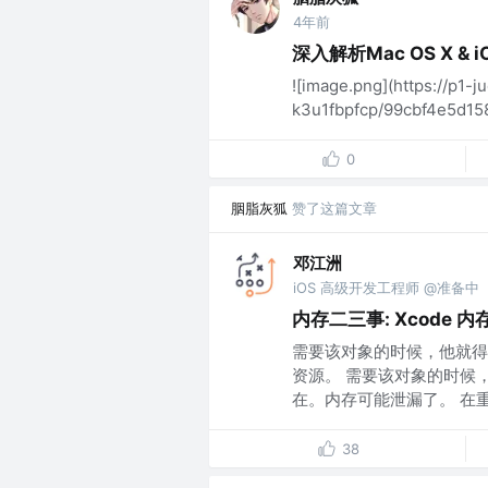
4年前
深入解析Mac OS X &
![image.png](https://p1-j
k3u1fbpfcp/99cbf4e5d15
0
胭脂灰狐
赞了这篇文章
邓江洲
iOS 高级开发工程师 @准备中
内存二三事: Xcode 内
需要该对象的时候，他就得
资源。 需要该对象的时候
在。内存可能泄漏了。 在重点
38