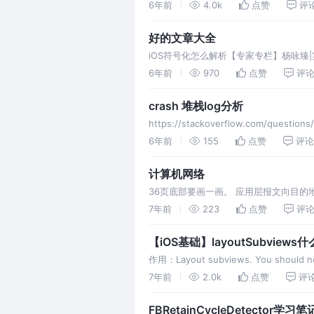
6年前
4.0k
点赞
评
好的文章大全
iOS符号化怎么解析【专家专栏】杨咏臻|
http://www.10tiao.com/html/473/201
6年前
970
点赞
评
crash 堆栈log分析
https://stackoverflow.com/questions
6年前
155
点赞
评论
计算机网络
36页底部要画一画。 应用层报文向目
另一台主机。 IP协议：数据报中的每个
7年前
223
点赞
评
缆接入网的DOCSIS协议。 将链路层帧
【iOS基础】layoutSubview
作用：Layout subviews. You should not ca
the setNeedsLayout method instead
7年前
2.0k
点赞
评
FBRetainCycleDetector学习笔