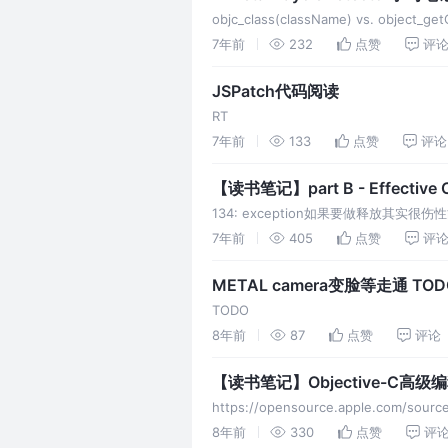
objc_class(className) vs. object_getC
7年前
232
点赞
评
JSPatch代码阅读
RT
7年前
133
点赞
评论
134: exception如果要做释放其实
的，因为你读的时候可能是3，写的时候已
7年前
405
点赞
评
barrier在并发线程写。
METAL camera变脸等走通 TOD
TODO
8年前
87
点赞
评论
【读书笔记】Objective-C高级
https://opensource.apple.com/sou
8年前
330
点赞
评