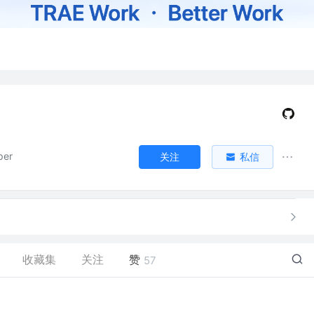
per
关注
私信
收藏集
关注
赞
57