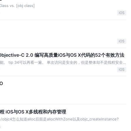
lass vs. [obj class]
论
iOS
iOS
【读书笔记】part B - Effective Objective-C 2.0 编写高质量iOS与OS X代码的52个有效方法
很伤性能。 tip 34可以再看一遍。 单次访问是安全的，但是整体却不是线程安全
经变成4了。。 168: 可以实现并发读，同步写。 异步在并发线程读，
论
iOS
O
编程 iOS与OS X多线程和内存管理
rce/objc4怎么知道alloc后面是allocWithZone以及objc_createInstance?
论