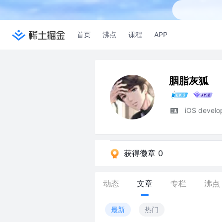
首页
沸点
课程
APP
胭脂灰狐
iOS develo
获得徽章 0
动态
文章
专栏
沸点
最新
热门