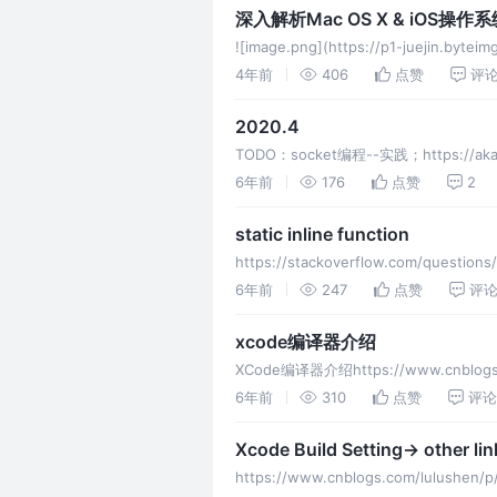
深入解析Mac OS X & iOS操作
![image.png](https://p1-juejin.byteim
k3u1fbpfcp/99cbf4e5d158414c94a74
4年前
406
点赞
评
2020.4
TODO：socket编程--实践；https://aka
https://akaedu.github.io/bo
6年前
176
点赞
2
static inline function
https://stackoverflow.com/questions
6年前
247
点赞
评
xcode编译器介绍
XCode编译器介绍https://www.cnblogs.co
6年前
310
点赞
评论
Xcode Build Setting-> other li
https://www.cnblogs.com/lulushen/p