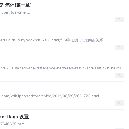
系统_笔记(第一章)
g.com/tos-cn-i-
65386c33240~tplv
论
iOS
edu.github.io/book/ch37s01.html第19章汇编与C之间的关系
iOS
/7762731/whats-the-difference-between-static-and-static-inline-fu
论
iOS
m/ydhliphonedev/archive/2012/08/29/2661726.html
iOS
nker flags 设置
/7646635.html