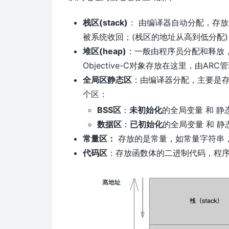
栈区(stack)
： 由编译器⾃动分配，存
被系统收回；(栈区的地址从高到低分配)
堆区(heap)
：一般由程序员分配和释放，
Objective-C对象存放在这里，由A
全局区静态区
：由编译器分配，主要是存
个区：
BSS区
：
未初始化
的全局变量 和 静
数据区
：
已初始化
的全局变量 和 静
常量区：
存放的是常量，如常量字符串
代码区
：存放函数体的二进制代码，程