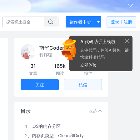
创作者中心
登录
注册
AI代码助手上线啦
南华Coder
选中代码，体验AI替你一键
程序猿
快速解读代码
立即体验
31
165k
3.0k
一、内存基础概念
文章
阅读
粉丝
1、物理内存 & 虚拟内存
私信
关注
2、段页式存储
3、Swap In/Out & Page In/Out
4、to be continued
目录
收起
二、iOS内存管理基础概念
1、iOS的内存分区
2、内存页类型：Clean和Dirty