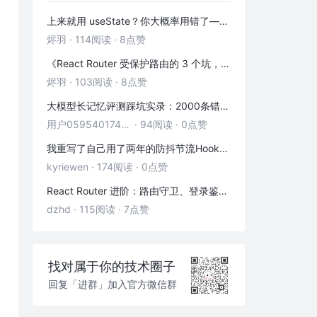
1、降低图片解码和渲染开销
上来就用 useState？你大概率用错了——useRef 的三种正确打开方式
2、其他降低内存峰值办法
烬羽
·
114阅读
·
8点赞
3、避免循环引用，减少内存泄露
《React Router 受保护路由的 3 个坑，第 2 个 90% 的人都踩过》
4、处理内存警告
烬羽
·
103阅读
·
8点赞
历史文章
大模型长记忆评测踩坑实录：2000条错位记忆，让我排查了整整3小时
参考文章
用户05954017446
·
94阅读
·
0点赞
我重写了自己用了两年的防抖节流Hook——发现里面藏着3个隐藏bug
kyriewen
·
174阅读
·
0点赞
React Router 进阶：路由守卫、登录鉴权与状态传递
dzhd
·
115阅读
·
7点赞
找对属于你的技术圈子
回复「进群」加入官方微信群