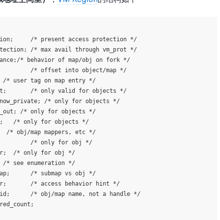
 */

now_private; /* only for objects */

_out; /* only for objects */

;   /* only for objects */

/

r;  /* only for obj */
