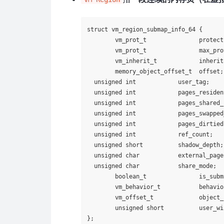
struct vm_region_submap_info_64 {

	vm_prot_t		protection;     /* present access protection */

	vm_prot_t		max_protection; /* max avail through vm_prot */

	vm_inherit_t		inheritance;/* behavior of map/obj on fork */

	memory_object_offset_t	offset;		/* offset into object/map */

  unsigned int            user_tag;	/* user tag on map entry */

  unsigned int            pages_resident;	/* only valid for objects
  unsigned int            pages_shared_
  unsigned int            pages_swapped
  unsigned int            pages_dirtied
  unsigned int            ref_count;	 /* obj/map mappers, etc */

  unsigned short          shadow_depth; 	/* only for obj *
  unsigned char           external_page
  unsigned char           share_mode;	/* see enumeration */

	boolean_t		is_submap;	/* submap vs obj */

	vm_behavior_t		behavior;	/* access behavior hint */

	vm_offset_t		object_id;	/* obj/map name, not a handle */

	unsigned short		user_wired_count; 
