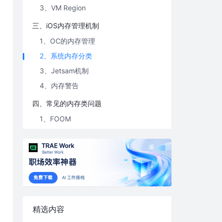
3、VM Region
三、iOS内存管理机制
1、OC的内存管理
2、系统内存分类
3、Jetsam机制
4、内存警告
四、常见的内存类问题
1、FOOM
2、内存泄露
3、WKWebview白屏
4、野指针问题
5、iOS 10 nano_free Crash
6、to be continued
精选内容
五、优化内存使用