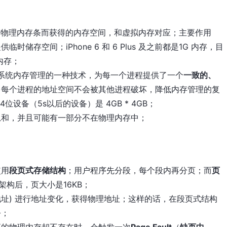
通过物理内存条而获得的内存空间，和虚拟内存对应；主要作用
存空间；iPhone 6 和 6 Plus 及之前都是1G 内存，目
B内存；
系统内存管理的一种技术，为每一个进程提供了一个
一致的、
了每个进程的地址空间不会被其他进程破坏，降低内存管理的复
位设备（5s以后的设备）是 4GB * 4GB；
总和，并且可能有一部分不在物理内存中；
使用
段页式存储结构
；用户程序先分段，每个段内再分页；而
页
4架构后，页大小是16KB；
页内地址) 进行地址变化，获得物理地址；这样的话，在段页式结构
令；
应的物理内存却不存在时，会触发一次
Page Fault
（
缺页中