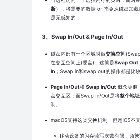
断
），将需要的数据 or 指令从磁盘
是无感知的；
3、Swap In/Out & Page In/Out
磁盘内部有一个区域叫做
交换空间
(Swa
在交互空间上(硬盘)，这就是
Swap Out
In
；Swap in和swap out的操作都是
Page In/Out
和
Swap In/Out
概念类似，只
盘交互区；而Swap In/Out是将
整个地址
制。
macOS支持这类交换机制，但是iOS
移动设备的闪存读写次数有限，频繁