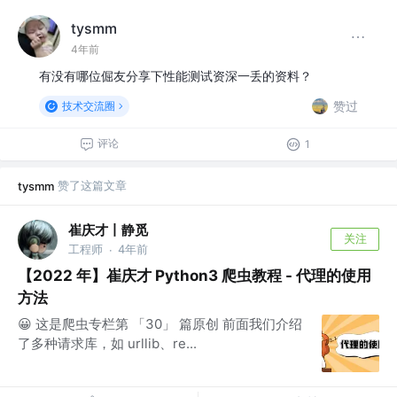
tysmm
4年前
有没有哪位倔友分享下性能测试资深一丢的资料？
赞过
技术交流圈
评论
1
赞了这篇文章
tysmm
崔庆才丨静觅
关注
工程师
4年前
·
【2022 年】崔庆才 Python3 爬虫教程 - 代理的使用
方法
😀 这是爬虫专栏第 「30」 篇原创 前面我们介绍
了多种请求库，如 urllib、re...