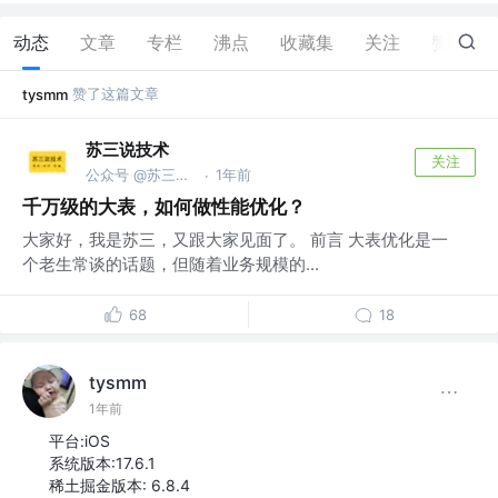
动态
文章
专栏
沸点
收藏集
关注
赞
6
赞了这篇文章
tysmm
苏三说技术
关注
公众号 @苏三说技术｜susan.net.cn
1年前
·
千万级的大表，如何做性能优化？
大家好，我是苏三，又跟大家见面了。 前言 大表优化是一
个老生常谈的话题，但随着业务规模的...
68
18
tysmm
1年前
平台:iOS
系统版本:17.6.1
稀土掘金版本: 6.8.4