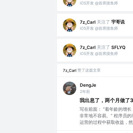
iOS开发 @首席摸鱼师
关注了
宇哥说
7z_Carl
iOS开发 @首席摸鱼师
关注了
7z_Carl
SFLYQ
iOS开发 @首席摸鱼师
赞了这篇文章
7z_Carl
DengJe
2年前
我出息了，两个月做了
写在前面： “着年龄的增
非常地不容易。” 程序员
运营的过程中获取收益，然后