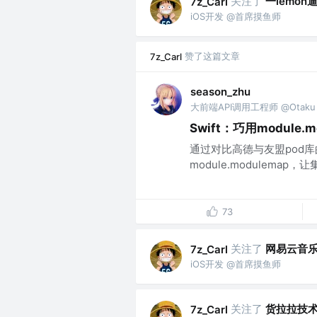
关注了
一lemon
7z_Carl
iOS开发 @首席摸鱼师
赞了这篇文章
7z_Carl
season_zhu
大前端API调用工程师 @Otaku
Swift：巧用module.m
通过对比高德与友盟pod库
module.modulemap，让集
73
关注了
网易云音
7z_Carl
iOS开发 @首席摸鱼师
关注了
货拉拉技
7z_Carl