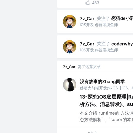
483
关注了
恋猫de小
7z_Carl
iOS开发 @首席摸鱼师
关注了
7z_Carl
coderwhy
iOS开发 @首席摸鱼师
赞了这篇文章
7z_Carl
没有故事的Zhang同学
13-探究iOS底层原理|
析方法、消息转发)、su
本文介绍 runtime的 方法
态方法解析`、`super的本质`