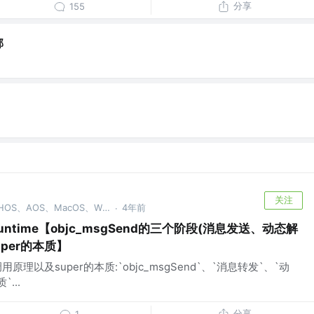
分享
155
郭
关注
移动大前端开发@xOS【iOS、HOS、AOS、MacOS、WinOS】【C、C++、OC、Swift、Dart、JS(vue、node】 @系统学习,深度思考
4年前
·
Runtime【objc_msgSend的三个阶段(消息发送、动态解
per的本质】
调用原理以及super的本质:`objc_msgSend`、`消息转发`、`动
...
分享