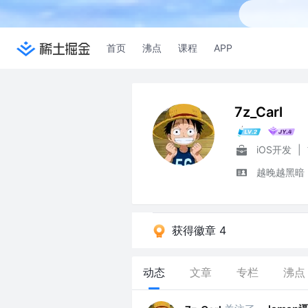
首页
沸点
课程
APP
7z_Carl
iOS开发
|
越晚越黑暗
获得徽章 4
动态
文章
专栏
沸点