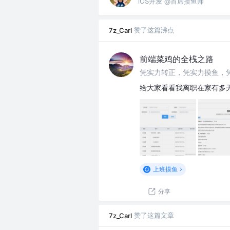
iOS开发 @首席摸鱼师
赞了这篇沸点
7z_Carl
前端菜鸡的全桟之路
给大家看看我离职在家有多
上班摸鱼
分享
赞了这篇文章
7z_Carl