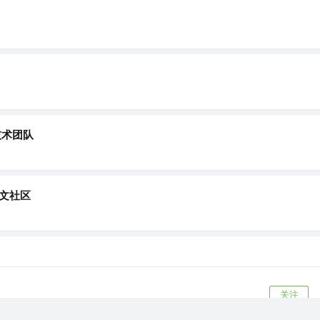
技术团队
s中文社区
关注
rge）
8年前
·