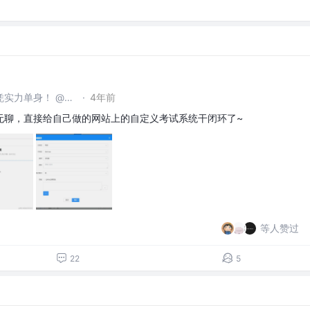
凭实力转正，凭实力摸鱼，凭实力单身！ @成都某不知名小公司
·
4年前
无聊，直接给自己做的网站上的自定义考试系统干闭环了~
等人赞过
22
5