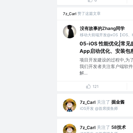
6
赞了这篇文章
7z_Carl
没有故事的Zhang同学
05-iOS 性能优化|
App启动优化、安装包
项目开发建设的过程中,为
我们开发者关注客户端软件
解...
121
关注了
掘金酱
7z_Carl
iOS开发 @首席摸鱼师
关注了
58技术
7z_Carl