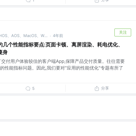
1
关注
移动大前端开发@xOS【iOS、HOS、AOS、MacOS、WinOS】【C、C++、OC、Swift、Dart、JS(vue、node】 @系统学习,深度思考
4年前
·
常见的几个性能指标要点:页面卡顿、离屏渲染、耗电优化、
瘦身
了交付用户体验较佳的客户端App,保障产品交付质量。往往需要
的性能指标问题。因此,我们要对"应用的性能优化"专题有所了
分享
5