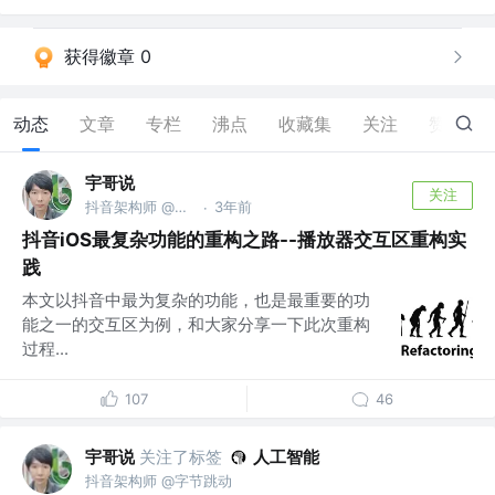
获得徽章 0
动态
文章
专栏
沸点
收藏集
关注
赞
0
宇哥说
关注
抖音架构师 @字节跳动
3年前
·
抖音iOS最复杂功能的重构之路--播放器交互区重构实
践
本文以抖音中最为复杂的功能，也是最重要的功
能之一的交互区为例，和大家分享一下此次重构
过程...
107
46
宇哥说
关注了标签
人工智能
抖音架构师 @字节跳动