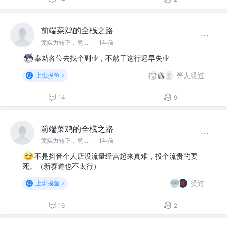
前端菜鸡的全桟之路
凭实力转正，凭实力摸鱼，凭实力单身！ @成都某不知名小公司
·
1年前
奉劝各位去找个副业，不然干这行迟早失业
等人赞过
上班摸鱼
14
9
前端菜鸡的全桟之路
凭实力转正，凭实力摸鱼，凭实力单身！ @成都某不知名小公司
·
1年前
不是抖音个人店没流量经营起来真难，投个流贵的要
死。（新赛道也不太行）
赞过
上班摸鱼
16
2