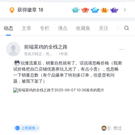
获得徽章 18
动态
文章
专栏
沸点
收藏集
关注
赞
564
前端菜鸡的全桟之路
凭实力转正，凭实力摸鱼，凭实力单身！ @成都某不知名小公司
·
1年前
玩懂流量后，销量自然就有了。话说请忽略价格（我测
试价格把自己店铺优惠券玩儿光了，有点小贵），也忽略
一下销量总数（有个品爆单了特别多订单，但是货有问
题，被我下架了）
赞过
上班摸鱼