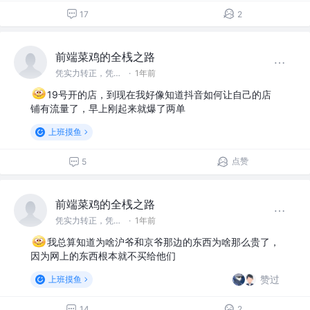
17
2
前端菜鸡的全桟之路
凭实力转正，凭实力摸鱼，凭实力单身！ @成都某不知名小公司
·
1年前
19号开的店，到现在我好像知道抖音如何让自己的店
铺有流量了，早上刚起来就爆了两单
上班摸鱼
点赞
5
前端菜鸡的全桟之路
凭实力转正，凭实力摸鱼，凭实力单身！ @成都某不知名小公司
·
1年前
我总算知道为啥沪爷和京爷那边的东西为啥那么贵了，
因为网上的东西根本就不买给他们
赞过
上班摸鱼
14
2