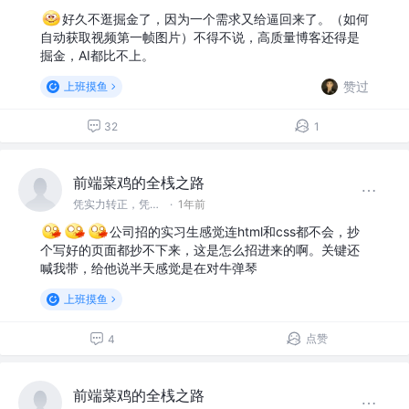
好久不逛掘金了，因为一个需求又给逼回来了。（如何
自动获取视频第一帧图片）不得不说，高质量博客还得是
掘金，AI都比不上。
赞过
上班摸鱼
32
1
前端菜鸡的全桟之路
凭实力转正，凭实力摸鱼，凭实力单身！ @成都某不知名小公司
·
1年前
公司招的实习生感觉连html和css都不会，抄
个写好的页面都抄不下来，这是怎么招进来的啊。关键还
喊我带，给他说半天感觉是在对牛弹琴
上班摸鱼
点赞
4
前端菜鸡的全桟之路