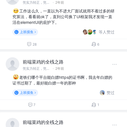
凭实力转正，凭实力摸鱼，凭实力单身！ @成都某不知名小公司
·
2年前
工作这么久，一直以为不进大厂面试就用不着过多的研
究算法，看看就ok了，直到公司换了UI框架我才发现一直
活在elementUI的庇护下。
等人赞过
上班摸鱼
28
6
前端菜鸡的全桟之路
凭实力转正，凭实力摸鱼，凭实力单身！ @成都某不知名小公司
·
2年前
老铁们哪个平台能白嫖https的证书啊，我去年白嫖的
证书过期了，最好能白嫖一年的那种
赞过
上班摸鱼
7
1
前端菜鸡的全桟之路