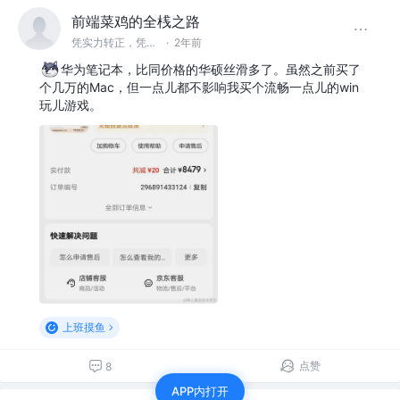
前端菜鸡的全桟之路
凭实力转正，凭实力摸鱼，凭实力单身！ @成都某不知名小公司
·
2年前
华为笔记本，比同价格的华硕丝滑多了。虽然之前买了
个几万的Mac，但一点儿都不影响我买个流畅一点儿的win
玩儿游戏。
上班摸鱼
点赞
8
APP内打开