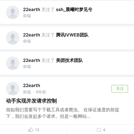
关注了
ssh_晨曦时梦见兮
22earth
前端
关注了
腾讯IVWEB团队
22earth
前端
关注了
美团技术团队
22earth
前端
22earth
关注
前端
6年前
·
动手实现并发请求控制
假如我们需要写个下载工具或者爬虫。 在保证速度的前提
下，我们会发起多个请求。但是一般网站...
13
4