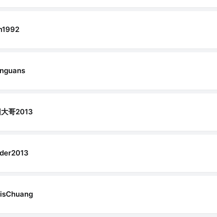
n1992
nguans
大哥2013
der2013
lisChuang