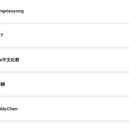
ngxiaoyong
XT
va中文社群
早聊
ddyChen