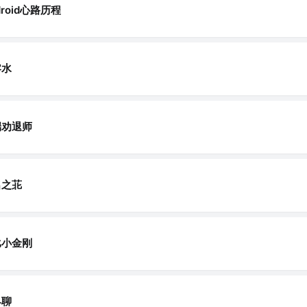
droid心路历程
零水
端劝退师
名之苝
比小金刚
早聊