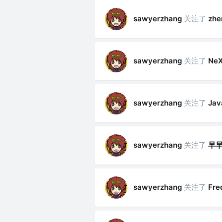
关注了
sawyerzhang
zhe
关注了
sawyerzhang
Ne
关注了
Ja
sawyerzhang
关注了
早
sawyerzhang
关注了
sawyerzhang
Fre