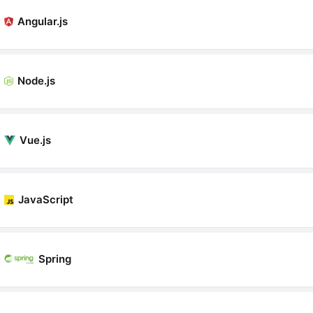
Angular.js
Node.js
Vue.js
JavaScript
Spring