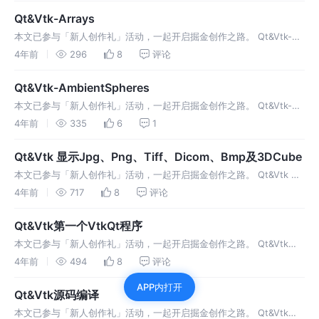
Qt&Vtk-Arrays
本文已参与「新人创作礼」活动，一起开启掘金创作之路。 Qt&Vtk-
Arrays1 基础工作1.1 新建界面设计师类1.2 放置一个QWidget并提升为
4年前
296
8
评论
QVTKOpenGLWidget2 代码搬运2
Qt&Vtk-AmbientSpheres
本文已参与「新人创作礼」活动，一起开启掘金创作之路。 Qt&Vtk-
AmbientSpheres1 效果展示2源码2.1 ambientspheres.h2.2
4年前
335
6
1
ambientspheres.cpp3
Qt&Vtk 显示Jpg、Png、Tiff、Dicom、Bmp及3DCube
本文已参与「新人创作礼」活动，一起开启掘金创作之路。 Qt&Vtk 显
示Jpg、Png、Tiff、Dicom、Bmp及3DCube1 简单介绍2 使用
4年前
717
8
评论
QVTKWidget3 功能实现3.1 JPG图片
Qt&Vtk第一个VtkQt程序
本文已参与「新人创作礼」活动，一起开启掘金创作之路。 Qt&Vtk第
一个VtkQt程序1 程序运行效果2 配置2.1 配置环境变量3 新建Qt工程
4年前
494
8
评论
3.1 建立Qt Widgets Applicatio
APP内打开
Qt&Vtk源码编译
本文已参与「新人创作礼」活动，一起开启掘金创作之路。 Qt&Vtk源