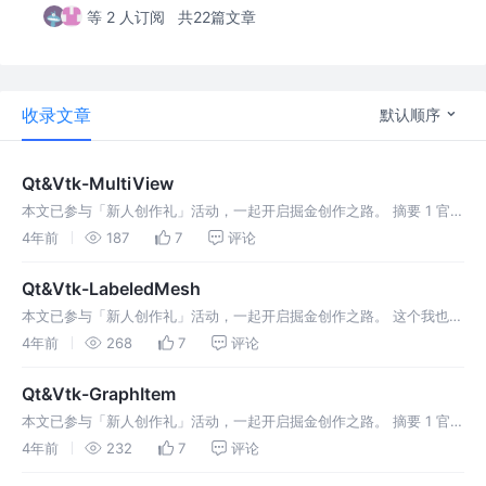
等 2 人订阅
共22篇文章
收录文章
默认顺序
Qt&Vtk-MultiView
本文已参与「新人创作礼」活动，一起开启掘金创作之路。 摘要 1 官方
示例展示2 代码搬运2.1 multiview.h2.2 multiview.cpp3 运行效果★
4年前
187
7
评论
源码 ★ 1 官方示例展示 今天
Qt&Vtk-LabeledMesh
本文已参与「新人创作礼」活动，一起开启掘金创作之路。 这个我也不
知道是啥东西。 1 官方示例展示2 代码搬运2.1 labeledmesh.h2.2
4年前
268
7
评论
labeledmesh.cpp3运行效果★ 源码
Qt&Vtk-GraphItem
本文已参与「新人创作礼」活动，一起开启掘金创作之路。 摘要 1 官方
示例展示2 代码搬运2.1 graphitem.h2.2 graphitem.cpp2.3
4年前
232
7
评论
vtkContextItem.h2.4