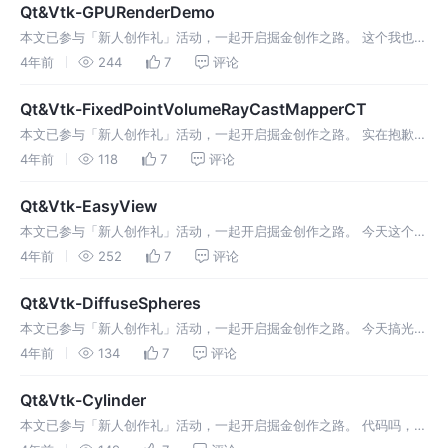
Qt&Vtk-GPURenderDemo
本文已参与「新人创作礼」活动，一起开启掘金创作之路。 这个我也不
知道是啥呀，接着还是先占位更新吧。 1 官方示例展示2 官方源代码★
4年前
244
7
评论
源码 ★ 1 官方示例展示 嗯哼哼，今天出师不利呀，占坑，不要给我
Qt&Vtk-FixedPointVolumeRayCastMapperCT
本文已参与「新人创作礼」活动，一起开启掘金创作之路。 实在抱歉，
今天这个我也还是不知道干啥的，目前还没有用到相关内容，只能先暂
4年前
118
7
评论
停，后续用到，继续更新。 1 官方示例展示2 官方源码★ 源码 ★ 1 官
Qt&Vtk-EasyView
本文已参与「新人创作礼」活动，一起开启掘金创作之路。 今天这个还
是搞不懂，接着更新官方源代码。 1 官方示例展示2 官方源代码2.1
4年前
252
7
评论
EasyView.h2.2 EasyView.cpp★ 源码 ★
Qt&Vtk-DiffuseSpheres
本文已参与「新人创作礼」活动，一起开启掘金创作之路。 今天搞光
照，漫反射。 1 官方示例展示2 代码搬运2.1 diffuseSphere.h2.2
4年前
134
7
评论
diffuseSpheres.cpp3 运行效果★
Qt&Vtk-Cylinder
本文已参与「新人创作礼」活动，一起开启掘金创作之路。 代码吗，能
跑就不要动，能抄就不要自己造，所以今天接着更新代码，搞一个小柱