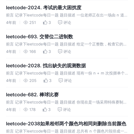
leetcode-2024. 考试的最大困扰度
前言 记录下leetcode每日一题 题目描述 一位老师正在出一场由 n 道判
断题构成的考试，每道题的答案为 true （用 'T' 表示）或者 false （用
4年前
251
3
评论
'F' 表示）。老师想增加学生对自己
leetcode-693. 交替位二进制数
前言 记录下leetcode每日一题 题目描述 给定一个正整数，检查它的二
进制表示是否总是 0、1 交替出现：换句话说，就是二进制表示中相邻
4年前
166
3
评论
两位的数字永不相同。 示例1 示例2 示例3 提示 1 <=
leetcode-2028. 找出缺失的观测数据
前言 记录下leetcode每日一题 题目描述 现有一份 n + m 次投掷单个
六面 骰子的观测数据，骰子的每个面从 1 到 6 编号。观测数据中缺失
4年前
205
3
评论
了 n 份，你手上只拿到剩余 m 次投掷的数据。
leetcode-682. 棒球比赛
前言 记录下leetcode每日一题 题目描述 你现在是一场采用特殊赛制棒
球比赛的记录员。这场比赛由若干回合组成，过去几回合的得分可能会
4年前
178
3
评论
影响以后几回合的得分。 比赛开始时，记录是空白的。你会得到一个记
leetcode-2038如果相邻两个颜色均相同则删除当前颜色
前言 记录下leetcode每日一题 题目描述 总共有 n 个颜色片段排成一