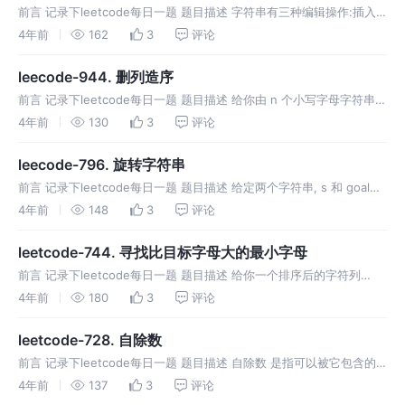
前言 记录下leetcode每日一题 题目描述 字符串有三种编辑操作:插入
一个字符、删除一个字符或者替换一个字符。 给定两个字符串，编写一
4年前
162
3
评论
个函数判定它们是否只需要一次(或者零次)编辑。 示例1 示例2
leecode-944. 删列造序
前言 记录下leetcode每日一题 题目描述 给你由 n 个小写字母字符串组
成的数组 strs，其中每个字符串长度相等。 这些字符串可以每个一
4年前
130
3
评论
行，排成一个网格。例如，strs = ["abc", "
leecode-796. 旋转字符串
前言 记录下leetcode每日一题 题目描述 给定两个字符串, s 和 goal。
如果在若干次旋转操作之后，s 能变成 goal ，那么返回 true 。 s 的
4年前
148
3
评论
旋转操作 就是将 s 最左边的字符
leetcode-744. 寻找比目标字母大的最小字母
前言 记录下leetcode每日一题 题目描述 给你一个排序后的字符列
表 letters ，列表中只包含小写英文字母。另给出一个目标字
4年前
180
3
评论
母 target，请你寻找在这一有序列表里比目标字母大的最小字母。
leetcode-728. 自除数
前言 记录下leetcode每日一题 题目描述 自除数 是指可以被它包含的
每一位数整除的数。 例如，128 是一个 自除数 ，因为 128 % 1 ==
4年前
137
3
评论
0，128 % 2 == 0，128 % 8