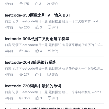
列，每个颜色片段要么是 'A' 要么是 'B' 。给你一个长度为 n 的字符
4年前
175
3
评论
串 colors ，其中 colors[i] 表
leetcode-653两数之和 IV - 输入 BST
前言 记录下leetcode每日一题 题目描述 给定一个二叉搜索树 root 和
一个目标结果 k，如果 BST 中存在两个元素且它们的和等于给定的目标
4年前
200
3
评论
结果，则返回 true。 示例1 示例2 提示 二
leetcode-606根据二叉树创建字符串
前言 记录下leetcode每日一题 题目描述 你需要采用前序遍历的方式，
将一个二叉树转换成一个由括号和整数组成的字符串。 空节点则用一对
4年前
346
4
评论
空括号 "()" 表示。而且你需要省略所有不影响字符串与原始二
leetcode-2043简易银行系统
前言 记录下leetcode每日一题 题目描述 你的任务是为一个很受欢迎的
银行设计一款程序，以自动化执行所有传入的交易（转账，存款和取
4年前
277
3
评论
款）。银行共有 n 个账户，编号从 1 到 n 。每个账号的初始余
leetcode-720词典中最长的单词
前言 记录下leetcode每日一题 题目描述 给出一个字符串数组 words
组成的一本英语词典。返回 words 中最长的一个单词，该单词是
4年前
356
3
评论
由 words 词典中其他单词逐步添加一个字母组成。 若