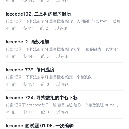
4年前
145
3
评论
以爬到楼顶呢？ 示例1 示例2 解题思路 根据题目可得，要爬
leecode102. 二叉树的层序遍历
前言 记录一下算法的学习 题目描述 给你二叉树的根节点 root ，返回
其节点值的 层序遍历 。 （即逐层地，从左到右访问所有节点）。 示例
4年前
111
2
评论
1 示例2 示例3 解析 根据题解，从左到右依次遍历节点 可
leecode-2. 两数相加
前言 记录一下算法的学习 题目描述 给你两个 非空 的链表，表示两个
非负的整数。它们每位数字都是按照 逆序 的方式存储的，并且每个节
4年前
147
3
评论
点只能存储 一位 数字。 请你将两个数相加，并以相同形式返回一个表
示
leecode-739. 每日温度
前言 记录一下算法的学习 题目描述 给定一个整数数
组 temperatures ，表示每天的温度，返回一个数组 answer ，其
4年前
154
3
评论
中 answer[i] 是指在第 i 天之后，才会有更高的温度。如果气
leecode-724. 寻找数组的中心下标
前言 记录下leetcode每日一题 题目描述 给你一个整数数组 nums ，请
计算数组的 中心下标 。 数组 中心下标 是数组的一个下标，其左侧所
4年前
135
3
评论
有元素相加的和等于右侧所有元素相加的和。 如果中心下
leecode-面试题 01.05. 一次编辑