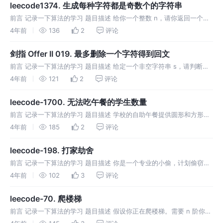
leecode1374. 生成每种字符都是奇数个的字符串
前言 记录一下算法的学习 题目描述 给你一个整数 n，请你返回一个含
n 个字符的字符串，其中每种字符在该字符串中都恰好出现 奇数次 。
4年前
136
2
评论
返回的字符串必须只含小写英文字母。如果存在多个满足题目要求的字
剑指 Offer II 019. 最多删除一个字符得到回文
前言 记录一下算法的学习 题目描述 给定一个非空字符串 s，请判断如
果 最多 从字符串中删除一个字符能否得到一个回文字符串。 示例1 示
4年前
121
2
评论
例2 示例3 提示 解题思路 在做题之前需要了解什么是回文字符串
leecode-1700. 无法吃午餐的学生数量
前言 记录一下算法的学习 题目描述 学校的自助午餐提供圆形和方形的
三明治，分别用数字 0 和 1 表示。所有学生站在一个队列里，每个学生
4年前
185
2
评论
要么喜欢圆形的要么喜欢方形的。 餐厅里三明治的数量与学生的数量相
leecode-198. 打家劫舍
前言 记录一下算法的学习 题目描述 你是一个专业的小偷，计划偷窃沿
街的房屋。每间房内都藏有一定的现金，影响你偷窃的唯一制约因素就
4年前
102
3
评论
是相邻的房屋装有相互连通的防盗系统，如果两间相邻的房屋在同一晚
上被小偷闯
leecode-70. 爬楼梯
前言 记录一下算法的学习 题目描述 假设你正在爬楼梯。需要 n 阶你才
能到达楼顶。 每次你可以爬 1 或 2 个台阶。你有多少种不同的方法可