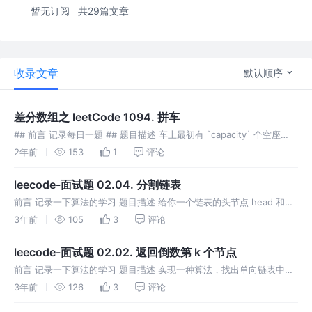
暂无订阅
共29篇文章
收录文章
默认顺序
差分数组之 leetCode 1094. 拼车
## 前言 记录每日一题 ## 题目描述 车上最初有 `capacity` 个空座
位。车 **只能** 向一个方向行驶（也就是说，**不允许掉头或改变方
2年前
153
1
评论
向**） 给定整数 `capacity` 和一个
leecode-面试题 02.04. 分割链表
前言 记录一下算法的学习 题目描述 给你一个链表的头节点 head 和一
个特定值 **x ，请你对链表进行分隔，使得所有 小于 x 的节点都出现
3年前
105
3
评论
在 大于或等于 x 的节点之前。 你不需要 保留 每个分
leecode-面试题 02.02. 返回倒数第 k 个节点
前言 记录一下算法的学习 题目描述 实现一种算法，找出单向链表中倒
数第 k 个节点。返回该节点的值。 注意： 本题相对原题稍作改动 说
3年前
126
3
评论
明： 给定的 k 保证是有效的。 示例： 解题思路 可以使用快慢指