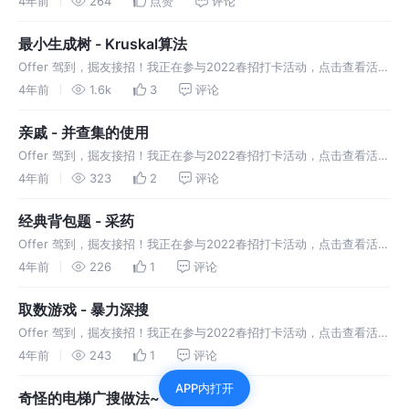
4年前
264
点赞
评论
发，到每个点的距离
最小生成树 - Kruskal算法
Offer 驾到，掘友接招！我正在参与2022春招打卡活动，点击查看活动
详情。 给出一个无向图，求出最小生成树
4年前
1.6k
3
评论
亲戚 - 并查集的使用
Offer 驾到，掘友接招！我正在参与2022春招打卡活动，点击查看活动
详情。给出亲戚关系，问x和y是不是亲戚~
4年前
323
2
评论
经典背包题 - 采药
Offer 驾到，掘友接招！我正在参与2022春招打卡活动，点击查看活动
详情。应用01背包的思路做这道题
4年前
226
1
评论
取数游戏 - 暴力深搜
Offer 驾到，掘友接招！我正在参与2022春招打卡活动，点击查看活动
详情。在矩阵中选中不相邻的数相加求最大值，需要注意哪些细节呢~
4年前
243
1
评论
APP内打开
奇怪的电梯广搜做法~