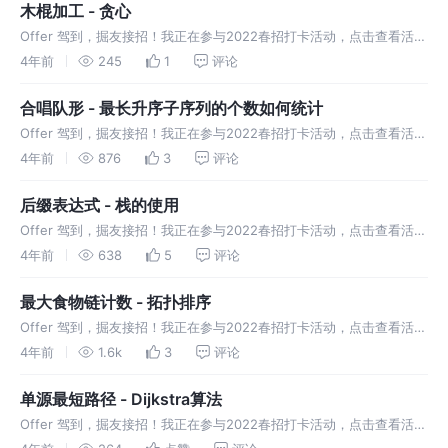
木棍加工 - 贪心
Offer 驾到，掘友接招！我正在参与2022春招打卡活动，点击查看活动
详情。要确定一个问题是否适合用贪心算法求解，必须证明每一步所作
4年前
245
1
评论
的贪心选择最终导致问题的整体最优解。
合唱队形 - 最长升序子序列的个数如何统计
Offer 驾到，掘友接招！我正在参与2022春招打卡活动，点击查看活动
详情。已知所有 n 位同学的身高，计算最少需要几位同学出列，可以使
4年前
876
3
评论
得剩下的同学排成合唱队形
后缀表达式 - 栈的使用
Offer 驾到，掘友接招！我正在参与2022春招打卡活动，点击查看活动
详情。输入后缀表达式，输出表达式的值~
4年前
638
5
评论
最大食物链计数 - 拓扑排序
Offer 驾到，掘友接招！我正在参与2022春招打卡活动，点击查看活动
详情。 给一个食物网，你要求出这个食物网中最大食物链的数量。
4年前
1.6k
3
评论
单源最短路径 - Dijkstra算法
Offer 驾到，掘友接招！我正在参与2022春招打卡活动，点击查看活动
详情。 给定一个 n 个点，m 条有向边的带非负权图，请你计算从 s 出