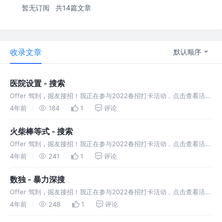
暂无订阅
共14篇文章
收录文章
默认顺序
医院设置 - 搜索
Offer 驾到，掘友接招！我正在参与2022春招打卡活动，点击查看活动
详情。存储二叉树数据，进行读取
4年前
184
1
评论
火柴棒等式 - 搜索
Offer 驾到，掘友接招！我正在参与2022春招打卡活动，点击查看活动
详情。给你n根火柴棍，你可以拼出多少个形如“A+B=C”的等式？
4年前
241
1
评论
数独 - 暴力深搜
Offer 驾到，掘友接招！我正在参与2022春招打卡活动，点击查看活动
详情。 数独是根据 9×9 盘面上的已知数字，推理出所有剩余空格的数
4年前
248
1
评论
字，并满足每一行、每一列、每一个粗线宫内的数字均含 1−9