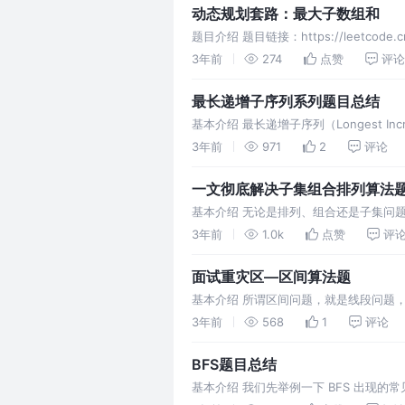
动态规划套路：最大子数组和
题目介绍 题目链接：https://leetco
专门处理子串
3年前
274
点赞
评论
最长递增子序列系列题目总结
基本介绍 最长递增子序列（Longest I
O(N^2)，我们借这个问题来
3年前
971
2
评论
一文彻底解决子集组合排列算法
基本介绍 无论是排列、组合还是子集问
nums中的元素都是唯一的，每个元素最
3年前
1.0k
点赞
评
面试重灾区—区间算法题
基本介绍 所谓区间问题，就是线段问题
先按照起点升序排序，若起点相同，则按
3年前
568
1
评论
BFS题目总结
基本介绍 我们先举例一下 BFS 出现的