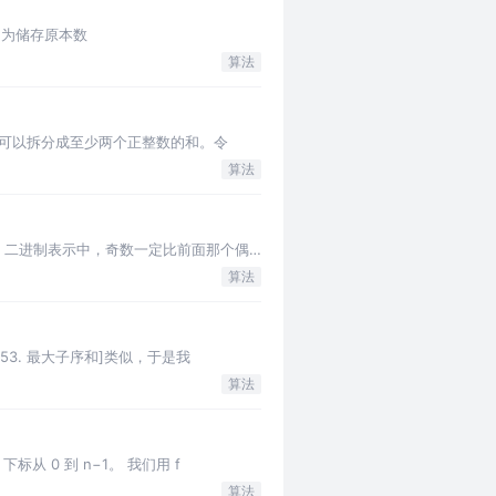
trix 为储存原本数
算法
 ≥ 2 时，可以拆分成至少两个正整数的和。令
算法
有两类： 奇数：二进制表示中，奇数一定比前面那个偶
算法
目好像跟[53. 最大子序和]类似，于是我
算法
n，下标从 0 到 n−1。 我们用 f
算法