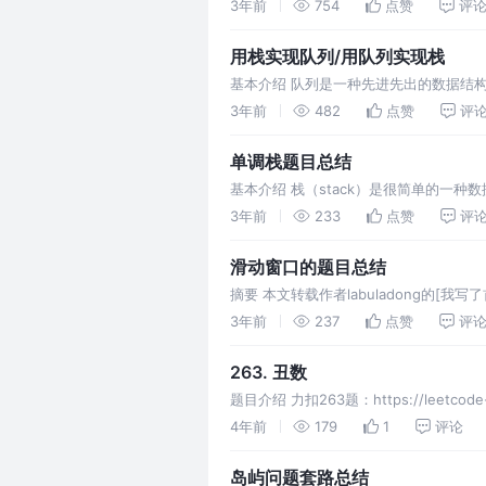
但是 BFS 算法问题其实都是在干这个事
3年前
754
点赞
评
用栈实现队列/用队列实现栈
基本介绍 队列是一种先进先出的数据结构
定了它们的特性，那么今天就来看看如何
3年前
482
点赞
评
单调栈题目总结
基本介绍 栈（stack）是很简单的
的逻辑，使得每次新元素入栈后，栈内的
3年前
233
点赞
评
滑动窗口的题目总结
摘要 本文转载作者labuladong的[我写了首
3年前
237
点赞
评
263. 丑数
题目介绍 力扣263题：https://leetc
0）：
4年前
179
1
评论
岛屿问题套路总结