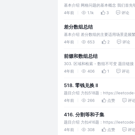
基本介绍 网格问题的基本概念 我们首先
每个小方格与其上下左右四个方格认为是
4年前
1.1k
3
评论
差分数组总结
基本介绍 差分数组的主要适用场景是频繁对
1，再给nums[3..9]全部减 3，再给
4年前
653
2
评论
前缀和数组总结
303. 区域和检索 - 数组不可变 题目链接：htt
4年前
406
1
评论
518. 零钱兑换 II
题目介绍 力扣518题：https://leetcod
4年前
266
点赞
评
416. 分割等和子集
题目介绍 力扣416题：https://leetcod
4年前
308
点赞
评