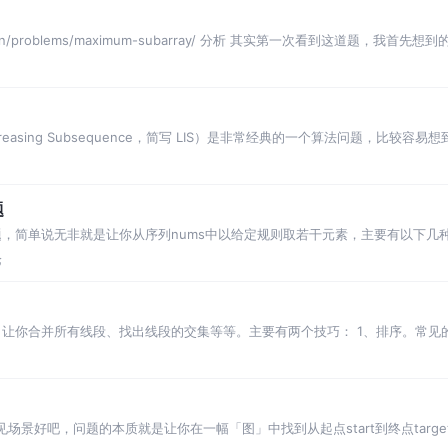
de.cn/problems/maximum-subarray/ 分析 其实第一次看到这道题
ncreasing Subsequence，简写 LIS）是非常经典的一个算法问题，比
题
题，简单说无非就是让你从序列nums中以给定规则取若干元素，主要有以下几
多只能被使用一次
论
，让你合并所有线段、找出线段的交集等等。主要有两个技巧： 1、排序。常见
照终点降序排序。当然
常见场景好吧，问题的本质就是让你在一幅「图」中找到从起点start到终点tar