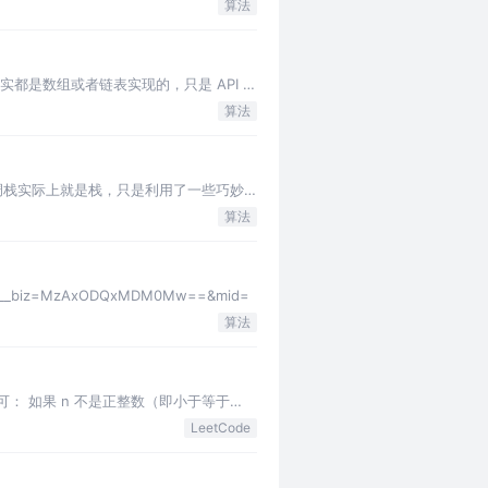
算法
都是数组或者链表实现的，只是 API 限
算法
单调栈实际上就是栈，只是利用了一些巧妙
算法
_biz=MzAxODQxMDM0Mw==&mid=
算法
况讨论即可： 如果 n 不是正整数（即小于等于
LeetCode