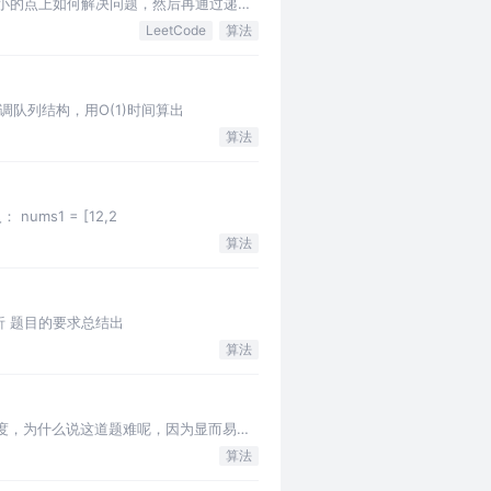
小的点上如何解决问题，然后再通过递归/
LeetCode
算法
们就借助单调队列结构，用O(1)时间算出
算法
 nums1 = [12,2
算法
on/ 分析 题目的要求总结出
算法
看起来挺有难度，为什么说这道题难呢，因为显而易
算法