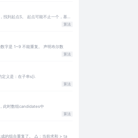
点：遍历矩阵，找到起点S。 起点可能不止一个，基于
算法
 的方格内数字是 1~9 不能重复。 声明布尔数
算法
 数组的定义是：在子串s[i.
算法
变形，此时数组candidates中
算法
合和之前生成的组合重复了。 △：当前求和 > ta