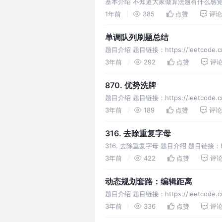
基本介绍 不知道大家做算法题有什么感
迭代的方式扩展到整个问题。 动态规划
1年前
385
点赞
评论
单调队列刷题总结
题目介绍 题目链接：https://leetcode.
3年前
292
点赞
评
870. 优势洗牌
题目介绍 题目链接：https://leetcode.cn
3年前
189
点赞
评论
316. 去除重复字母
316. 去除重复字母 题目介绍 题目链接：https:/
3年前
422
点赞
评
动态规划套路：编辑距离
题目介绍 题目链接：https://leetco
见，它就是难，
3年前
336
点赞
评