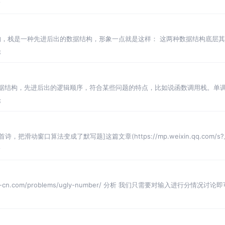
儿
论
，栈是一种先进后出的数据结构，形象一点就是这样： 这两种数据结构底层其实
使用「栈」的特
论
一种数据结构，先进后出的逻辑顺序，符合某些问题的特点，比如说函数调用栈。
元素都保持有序（单
论
诗，把滑动窗口算法变成了默写题]这篇文章(https://mp.weixin.qq.com/s?_
论
ode-cn.com/problems/ugly-number/ 分析 我们只需要对输入进行分情