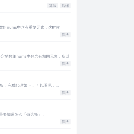
算法
后端
类似，只不过数组nums中含有重复元素，这时候
算法
形，无非就是给定的数组nums中包含有相同元素，所以
算法
直接套用模板，完成代码如下： 可以看见，
算法
 回溯算法关键是要知道怎么「做选择」，
算法