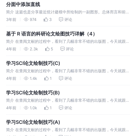
分面中添加直线
简介 这篇也是分享最近统计建模中所绘制的一副图形。总体而言和前面
的几篇：xxx 类似。都是从“数据导入”到“基于分面的可视化”。但是本
3年前
974
3
评论
文的小技巧是，在不同的分面中添加直线。最后得到的图形如下： 导入
数
基于 R 语言的科研论文绘图技巧详解（4）
简介 在查阅文献的过程中，看到了几幅非常不错的出版图，今天就跟着
小编一起学习下，他们是怎么使用 R 绘制出来的。 今天主要介绍 第四
4年前
2.3k
5
评论
幅图（D) —— 实现双 Y 轴，并且添加坐标轴的微小刻度线。这个图
学习SCI论文绘制技巧(C)
简介 在查阅文献的过程中，看到了几幅非常不错的出版图，今天就跟着
小编一起学习下，他们是怎么使用 R 绘制出来的。 今天主要介绍 第三
4年前
1.4k
1
评论
幅图（C)——两组数据的带抖动点箱线图，这种图形在小编的研究方向
中，
学习SCI论文绘制技巧(B)
简介 在查阅文献的过程中，看到了几幅非常不错的出版图，今天就跟着
小编一起学习下，他们是怎么使用 R 绘制出来的。 今天主要介绍 第二
4年前
1.0k
1
评论
幅图（B) ，直观来看是由两幅图所构成的。 绘制带误差项的柱状图并
添
学习SCI论文绘制技巧(A)
简介 在查阅文献的过程中，看到了几幅非常不错的出版图，今天就跟着