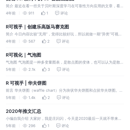
简介 最近在看一些关于贝叶斯深度学习在可靠性方向应用的文章，看到
下面这篇文章，发表在可靠性方向顶刊的 ITR 中。 本文主要介绍使用贝
4年前
911
1
评论
叶斯深度学习来预测产品剩余使用寿命，但是传统的深度学习方法只能
得到
R可视乎｜创建乐高版马赛克图
简介 今日内容比较“无用”，觉得比较好玩，所以就做一期“异类”可视化
啦！主要介绍下 brickr 包，它将乐高（LEGO） 带入 R 和 tidyverse
4年前
567
2
评论
生态系统中，该包分为2个部分： Mosai
R可视化｜气泡图
气泡图 气泡图是一种多变量图表，是散点图的变体，也可以认为是散点
图和百分比区域图的组合。气泡图最基本的用法是使用三个值来确定每
5年前
2.1k
3
评论
个数据序列，和散点图一样。气泡图通过气泡的位置及面积大小，可分
析数据之间的
R 可视乎 | 华夫饼图
前言 华夫饼图（waffle chart）分为块状华夫饼图和点状华夫饼图。它
是展示总数据的组类别情况的一种有效图表。它是西方的一种 由小方格
5年前
1.4k
2
评论
组成的面包，所以这种图表因此得名为华夫饼图。 本文框架 数据
2020年推文汇总
小编自我介绍 大家好，我是庄闪闪，今天是2020最后一天就不带来干
货啦，来介绍下我和我们的公众号。我是一名应用统计研究生。由于数
5年前
296
1
评论