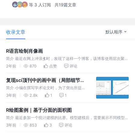
等 3 人订阅
共19篇文章
收录文章
默认顺序
R语言绘制肖像画
简介 最近在网上冲浪🏄时，发现了这样一个博客，该博客使用层次聚类
方法绘制简笔画。完整代码见仓库。 教程 安装包 读者需要安装以下
2年前
870
点赞
评论
包： 加载与处理图形 加载图形，转换为灰度，并过滤和采样图像。 相
关函数
复现sci顶刊中的画中画（局部细节放
大）
简介 小编在撰写学术论文时，为了突出所提模
型的优越性，你可以通过放大图形中的局部位置
3年前
2.8k
1
1
来进行比较。尽管从全局来看，各个方法的拟合
效果都还不错，但通过放大图中的特定区域，可
R绘图案例｜基于分面的面积图
以更清楚地展示所提模型相对于其他
简介 最近参加一个统计建模的比赛。模型建模后，需要展示不同模型的
性能指标，数据如下所示： 其中，第 1 列是不同样本，共376条。第
3年前
853
3
评论
2-4 列是随机森林得到的结果，第 5-7 列是XGBoost的结