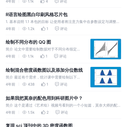
小编一起学习下，他们是怎么使用 R 绘制出来的。 今天主要介绍第一
4年前
1.1k
4
评论
幅图（A)，初步观察来看，改图是由两张照片合并而成，并且在上面加
上了箭
R语言绘图黑白印刷风格芯片包
1. 基本说明 1.1 本包的目标 让使用者将注意力集中在参数设定与调整
上，而不是代码使用的细节，类似于一个芯片封装的过程。对几个常用
4年前
1.2k
1
评论
的绘图函数进行了封装，并调整为印刷风格供使用者做课题或写论文参
考。
绘制不同分布的 QQ 图
简介 论文中需要绘制数据对于不同分布假定下
的 QQ 图。这里小编主要是使用 qqplotr 包进
4年前
1.1k
1
评论
行绘制，参考的博客：An Introduction to
qqplotr。 简单版本 绘制正态分布的 Q
绘制混合密度函数图以及添加分位数线
简介 最近有个需求，统计课中需要绘制以下图
形： 这里我主要使用 ggridges 包中的
4年前
438
1
评论
stat_density_ridges()。这个包的介绍，小编以
前做过一期内容，可见： 。读者需要进一步阅
如果我把莫奈的配色用到科研图片中？
读课
简介 这个是通过《艺术绘》视频号看到的一个小短篇，莫奈大师的配色
果真高级。于是小编有了这么一个想法：虽然我不会画画，但是我会画
4年前
1.5k
2
评论
科研图啊！作为实力型搬运工，我把这配色搬到了公众号里，并且尝试
使用这些配色
复现 sci 顶刊中的 3D 密度函数图