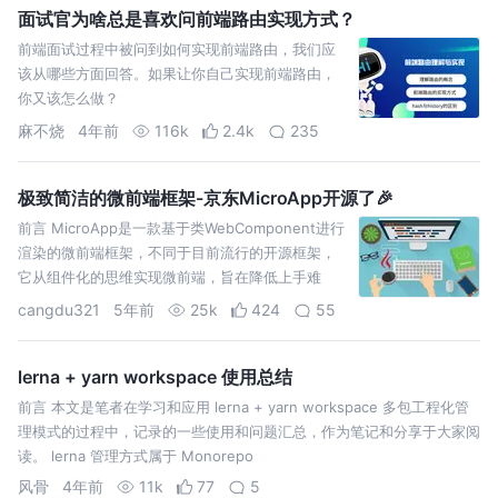
面试官为啥总是喜欢问前端路由实现方式？
前端面试过程中被问到如何实现前端路由，我们应
该从哪些方面回答。如果让你自己实现前端路由，
你又该怎么做？
麻不烧
4年前
116k
2.4k
235
极致简洁的微前端框架-京东MicroApp开源了🎉
前言 MicroApp是一款基于类WebComponent进行
渲染的微前端框架，不同于目前流行的开源框架，
它从组件化的思维实现微前端，旨在降低上手难
度、提升工作效率。
cangdu321
5年前
25k
424
55
lerna + yarn workspace 使用总结
前言 本文是笔者在学习和应用 lerna + yarn workspace 多包工程化管
理模式的过程中，记录的一些使用和问题汇总，作为笔记和分享于大家阅
读。 lerna 管理方式属于 Monorepo
风骨
4年前
11k
77
5