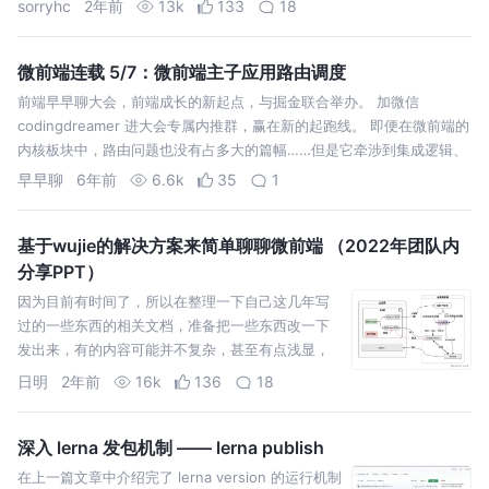
sorryhc
2年前
13k
133
18
微前端连载 5/7：微前端主子应用路由调度
前端早早聊大会，前端成长的新起点，与掘金联合举办。 加微信
codingdreamer 进大会专属内推群，赢在新的起跑线。 即便在微前端的
内核板块中，路由问题也没有占多大的篇幅……但是它牵涉到集成逻辑、
沙箱等核心逻辑；另一方面，想完美地解决路由问题也并不容易，内里存
早早聊
6年前
6.6k
35
1
在大量的细节…
基于wujie的解决方案来简单聊聊微前端 （2022年团队内
分享PPT）
因为目前有时间了，所以在整理一下自己这几年写
过的一些东西的相关文档，准备把一些东西改一下
发出来，有的内容可能并不复杂，甚至有点浅显，
但是也是对自己这几年的一些复盘和总结了
日明
2年前
16k
136
18
深入 lerna 发包机制 —— lerna publish
在上一篇文章中介绍完了 lerna version 的运行机制