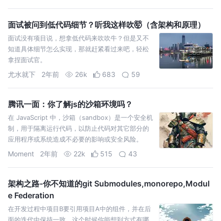
面试被问到低代码细节？听我这样吹🤯（含架构和原理）
面试没有项目说，想拿低代码来吹吹牛？但是又不
知道具体细节怎么实现，那就赶紧看过来吧，轻松
拿捏面试官。
尤水就下
2年前
26k
683
59
腾讯一面：你了解js的沙箱环境吗？
在 JavaScript 中，沙箱（sandbox）是一个安全机
制，用于隔离运行代码，以防止代码对其它部分的
应用程序或系统造成不必要的影响或安全风险。
Moment
2年前
22k
515
43
架构之路-你不知道的git Submodules,monorepo,Modul
e Federation
在开发过程中项目B要引用项目A中的组件，并在后
面的迭代中保持一致。这个时候你能想到方式有哪