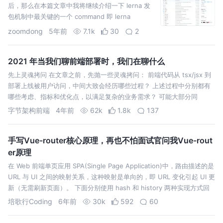
后，那么在本篇文章中我将继续介绍一下 lerna 发
包机制中最关键的一个 command 即 lerna
publish。 现在我们来继续介绍 lerna publish 运行
zoomdong
5年前
7.1k
30
2
机制，作为发包机制中的最后决定性的一个指…
2021 年当我们聊前端部署时，我们在聊什么
先上灵魂拷问 在文章之前，先抛一些灵魂拷问： 前端代码从 tsx/jsx 到
部署上线被用户访问，中间大致会经历哪些过程？ 上述过程中分别都有
哪些考虑、指标和优化点，以满足复杂的业务需求？ 可能大部分同
字节架构前端
4年前
62k
1.8k
137
手写Vue-router核心原理，再也不怕面试官问我Vue-rout
er原理
在 Web 前端单页应用 SPA(Single Page Application)中，路由描述的是
URL 与 UI 之间的映射关系，这种映射是单向的，即 URL 变化引起 UI 更
新（无需刷新页面）。 下面分别使用 hash 和 history 两种实现方式回
答上面的两个核心…
培歌行Coding
6年前
30k
592
60