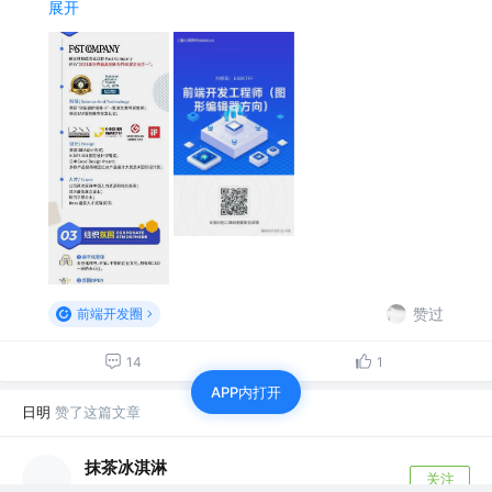
展开
赞过
前端开发圈
14
1
APP内打开
日明
赞了这篇文章
抹茶冰淇淋
关注
前端
1年前