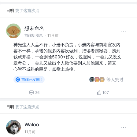
日明
赞了这篇沸点
想未命名
前端切图崽
·
11月前
神光这人人品不行，小册不负责，小册内容与前期宣发内
容不一样，承诺的很多内容没做到，把读者房猴耍，捞到
钱就开摆，一会删除5000+好友，说退网，一会儿又发文
章考公，一会儿又放出个人微信要别人加他回来，简直一
心智不成熟的巨婴，点赞上热搜。
等人赞过
前端开发圈
26
107
日明
赞了这篇沸点
Waloo
11月前