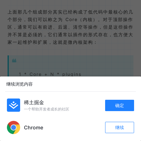
上面那几个组成部分其实已经构成了低代码中最核心的几
个部分，我们可以称之为 Core（内核）。对于顶部操作
区，通常可以有前进、后退、清空等操作，但是这些操作
并不算是必须的，它们通常以插件的形式存在，也方便大
家一起维护和扩展，这就是微内核架构：
1 * Core + N * plugins
继续浏览内容
稀土掘金
确定
关于这个架构，有兴趣的可以参考这篇文章
🔥 微内核架
一个帮助开发者成长的社区
构在前端的实现及其应用
，这篇文章讲解的很清楚了
APP内打开
😂。
Chrome
继续
收藏
683
59
然后我们这里就简单讲下清空和回退操作吧（当然其余其
关注