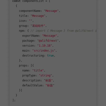
const
 componentList = [

  {

componentName
: 
"Message"
,

title
: 
"Message"
,

icon
: 
""
,

group
: 
"基础组件"
,

npm
: { 
// import { Message } from @alifd/next 的意思
exportName
: 
"Message"
,

package
: 
"@alifd/next"
,

version
: 
"1.19.18"
,

main
: 
"src/index.js"
,

destructuring
: 
true
,

    },

props
: [{

name
: 
"title"
,

propType
: 
"string"
,

description
: 
"标题"
,

defaultValue
: 
"标题"
    }]

  }
