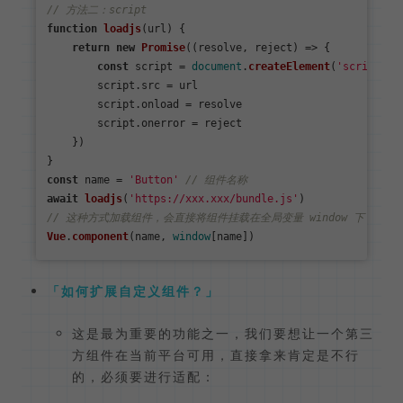
// 方法二：script
function
loadjs
(
url
) {

return
new
Promise
(
(
resolve, reject
) =>
 {

const
 script = 
document
.
createElement
(
'script'
)

        script.
src
 = url

        script.
onload
 = resolve

        script.
onerror
 = reject

    })

const
 name = 
'Button'
// 组件名称
await
loadjs
(
'https://xxx.xxx/bundle.js'
// 这种方式加载组件，会直接将组件挂载在全局变量 window 下，所以 wi
Vue
.
component
(name, 
window
如何扩展自定义组件？
这是最为重要的功能之一，我们要想让一个第三
方组件在当前平台可用，直接拿来肯定是不行
的，必须要进行适配：