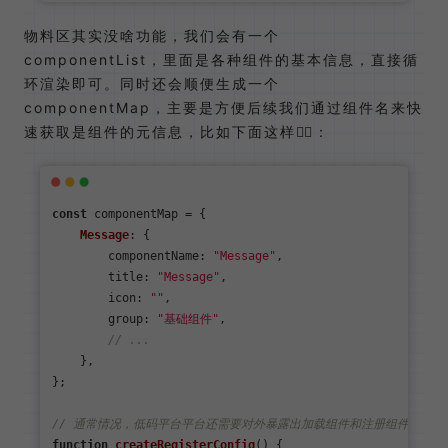
物料区其实没啥功能，我们会有一个
componentList，里面是各种组件的基本信息，直接循
环渲染即可。同时还会顺便生成一个
componentMap，主要是方便后续我们通过组件名来快
速获取是组件的元信息，比如下面这样👇🏻：
const
 componentMap = {

Message
: {

componentName
: 
"Message"
,

title
: 
"Message"
,

icon
: 
""
,

group
: 
"基础组件"
,

// ...
    },

};

// 通常情况，低码平台平台还需要对外暴露出加载组件和注册组件的方法，比
function
createRegisterConfig
(
) {
