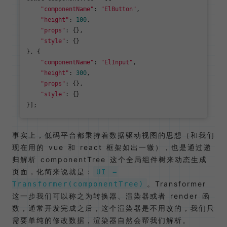
"componentName"
: 
"ElButton"
,

"height"
: 
100
,

"props"
: {},

"style"
: {}

}, {

"componentName"
: 
"ElInput"
,

"height"
: 
300
,

"props"
: {},

"style"
: {}

事实上，低码平台都秉持着数据驱动视图的思想（和我们
现在用的 vue 和 react 框架如出一辙），也是通过递
归解析 componentTree 这个全局组件树来动态生成
页面，化简来说就是：
UI =
。Transformer
Transformer(componentTree)
这一步我们可以称之为转换器、渲染器或者 render 函
数，通常开发完成之后，这个渲染器是不用改的，我们只
需要单纯的修改数据，渲染器自然会帮我们解析。