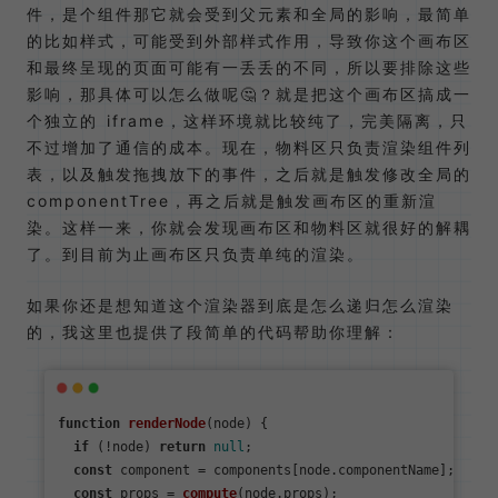
件，是个组件那它就会受到父元素和全局的影响，最简单
的比如样式，可能受到外部样式作用，导致你这个画布区
和最终呈现的页面可能有一丢丢的不同，所以要排除这些
影响，那具体可以怎么做呢🤔？就是把这个画布区搞成一
个独立的 iframe，这样环境就比较纯了，完美隔离，只
不过增加了通信的成本。现在，物料区只负责渲染组件列
表，以及触发拖拽放下的事件，之后就是触发修改全局的
componentTree，再之后就是触发画布区的重新渲
染。这样一来，你就会发现画布区和物料区就很好的解耦
了。到目前为止画布区只负责单纯的渲染。
如果你还是想知道这个渲染器到底是怎么递归怎么渲染
的，我这里也提供了段简单的代码帮助你理解：
function
renderNode
(
node
) {

if
 (!node) 
return
null
;

const
 component = components[node.
componentName
];

const
 props = 
compute
(node.
props
);
