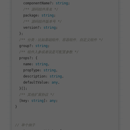
    componentName?: 
string
;

/** 源码组件库名 */
package
: 
string
;

/** 源码组件版本号 */
    version?: 
string
;

  };

/** 分类：比如基础组件、容器组件、自定义组件 */
  group?: 
string
;

/** 组件入参或者说是可配置参数 */
  props?: {

name
: 
string
,

propType
: 
string
,

description
: 
string
,

defaultValue
: 
any
,

  }[];

/** 其他扩展协议 */
  [
key
: 
string
]: 
any
;

}

// 举个例子