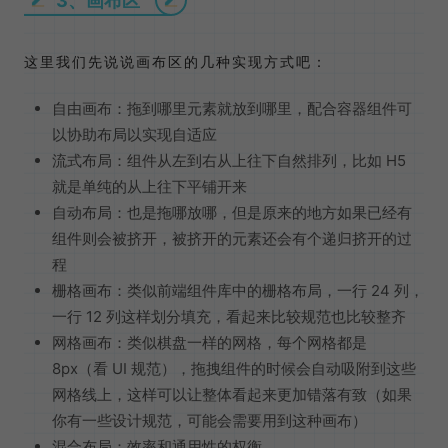
3、画布区
这里我们先说说画布区的几种实现方式吧：
自由画布：拖到哪里元素就放到哪里，配合容器组件可
以协助布局以实现自适应
流式布局：组件从左到右从上往下自然排列，比如 H5
就是单纯的从上往下平铺开来
自动布局：也是拖哪放哪，但是原来的地方如果已经有
组件则会被挤开，被挤开的元素还会有个递归挤开的过
程
栅格画布：类似前端组件库中的栅格布局，一行 24 列，
一行 12 列这样划分填充，看起来比较规范也比较整齐
网格画布：类似棋盘一样的网格，每个网格都是
8px（看 UI 规范），拖拽组件的时候会自动吸附到这些
网格线上，这样可以让整体看起来更加错落有致（如果
你有一些设计规范，可能会需要用到这种画布）
混合布局：效率和通用性的权衡