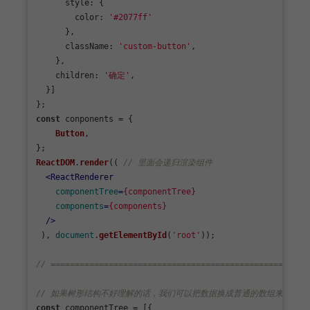
style
: {

color
: 
'#2077ff'
      },

className
: 
'custom-button'
,

    },

children
: 
'确定'
,

  }]

const
 conponents = {

Button
,

ReactDOM
.
render
(( 
// 里面会递归渲染组件
<
ReactRenderer
componentTree
=
{componentTree}
components
=
{components}
  />
 ), 
document
.
getElementById
(
'root'
));

// ================================================
// 如果树形结构不好理解的话，我们可以把数据换成普通的数组来理解，
const
 componentTree = [{
