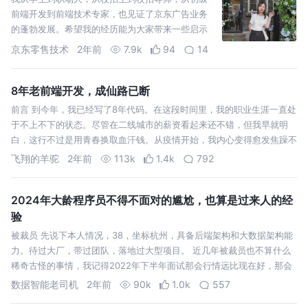
前端开发到前端技术专家，也见证了京东广告业务
的蓬勃发展。希望我的经历能为大家带来一些启示
和帮助。
京东零售技术
2年前
7.9k
94
14
8年老前端开发，成仙路已断
前言 到今年，我已经写了8年代码。在这段时间里，我的职业生涯一直处
于不上不下的状态。尽管在二线城市的薪资看起来还不错，但我早就明
白，这行不过是用青春换取血汗钱。从疫情开始，我内心变得愈发焦躁不
安，尤其
飞翔的羊驼
2年前
113k
1.4k
792
2024年大龄程序员不得不面对的尴尬，也算是过来人的经
验
被裁员 先说下本人情况，38，坐标杭州，具备后端架构和大数据架构能
力。待过大厂，带过团队，落地过大型项目。 近几年被裁员也不算什么
稀奇古怪的事情，我记得2022年下半年面试那会行情远比现在好，那会
还会
数据智能老司机
2年前
90k
1.0k
557