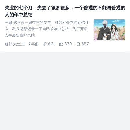
失业的七个月，失去了很多很多，一个普通的不能再普通的
人的年中总结
开篇 这不是一篇技术的文章。可能不会帮助到你什
么，我只是想记录一下自己的年中总结，为了开启
人生新篇章的总结。
旋风大土豆
2年前
66k
670
657
我的技术十年
前言 十年一瞬，2014 年毕业至今，刚好十年。《异
类》一书曾提到“一万小时定律”，要成为某个领域的
专家，需要 10000 小时，按比例计算就是：如果你
每天工作八小时，一天工作五天，那么成为一个领
小巫debug日记
2年前
3.4k
51
17
域的
8年前端，那就聊聊被裁的感悟吧！！
前端开发，8年工作经验，一共呆了2家公司，一个
是做积分兑换的广告公司。这是一个让我成长并快
乐的公司，并不是因为公司多好，而是遇到了一群