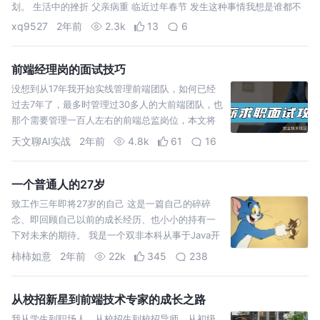
划。 生活中的挫折 父亲病重 临近过年春节 发生这种事情我想是谁都不
xq9527
2年前
2.3k
13
6
前端经理岗的面试技巧
没想到从17年我开始实线管理前端团队，如何已经
过去7年了，最多时管理过30多人的大前端团队，也
那个需要管理一百人左右的前端总监岗位，本文将
聊聊一线前端负责人的面试。
天文聊AI实战
2年前
4.8k
61
16
一个普通人的27岁
致工作三年即将27岁的自己 这是一篇自己的碎碎
念、即回顾自己以前的成长经历、也小小的持有一
下对未来的期待。 我是一个双非本科从事于Java开
发的一名普普通通的码农、不同于大多数人的27
柿柿如意
2年前
22k
345
238
岁、大部分人在这
从校招新星到前端技术专家的成长之路
我从学生到职场人，从校招生到校招导师，从初级