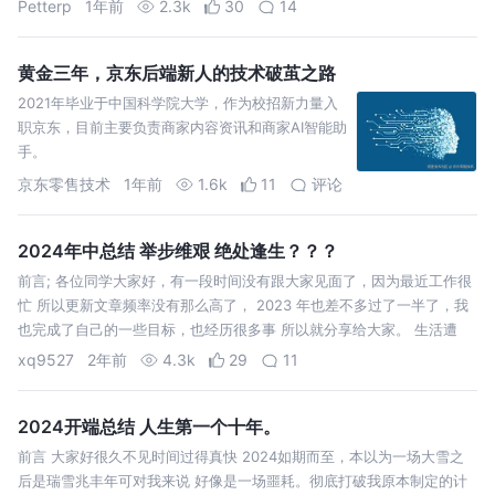
Petterp
1年前
2.3k
30
14
黄金三年，京东后端新人的技术破茧之路
2021年毕业于中国科学院大学，作为校招新力量入
职京东，目前主要负责商家内容资讯和商家AI智能助
手。
京东零售技术
1年前
1.6k
11
评论
2024年中总结 举步维艰 绝处逢生？？？
前言; 各位同学大家好，有一段时间没有跟大家见面了，因为最近工作很
忙 所以更新文章频率没有那么高了， 2023 年也差不多过了一半了，我
也完成了自己的一些目标，也经历很多事 所以就分享给大家。 生活遭
xq9527
2年前
4.3k
29
11
2024开端总结 人生第一个十年。
前言 大家好很久不见时间过得真快 2024如期而至，本以为一场大雪之
后是瑞雪兆丰年可对我来说 好像是一场噩耗。彻底打破我原本制定的计