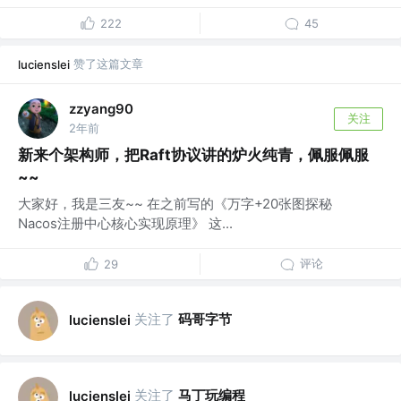
222
45
赞了这篇文章
lucienslei
zzyang90
关注
2年前
新来个架构师，把Raft协议讲的炉火纯青，佩服佩服
~~
大家好，我是三友~~ 在之前写的《万字+20张图探秘
Nacos注册中心核心实现原理》 这...
评论
29
关注了
码哥字节
lucienslei
关注了
马丁玩编程
lucienslei