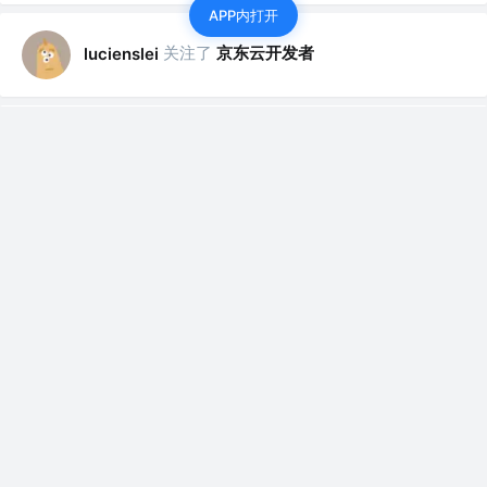
APP内打开
关注了
京东云开发者
lucienslei
关注了
why技术
lucienslei
关注了
lucienslei
Robod
关注了
字节跳动技术团队
lucienslei
lucienslei
关注
3年前
功能分析到架构设计