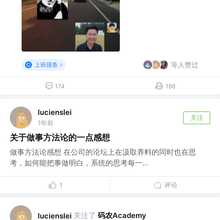
等人赞过
上班摸鱼
174
166
lucienslei
关注
1年前
关于做事方法论的一点感想
做事方法论感想 在公司的论坛上在汲取养料的同时也在思
考，如何能把事做明白，系统的思考每一...
评论
1
关注了
码农Academy
lucienslei