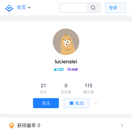
首页
登录
lucienslei
21
0
115
关注
关注者
掘力值
关注
私信
获得徽章 0