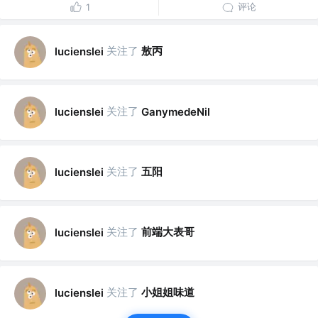
评论
1
关注了
敖丙
lucienslei
关注了
lucienslei
GanymedeNil
关注了
五阳
lucienslei
关注了
前端大表哥
lucienslei
关注了
小姐姐味道
lucienslei