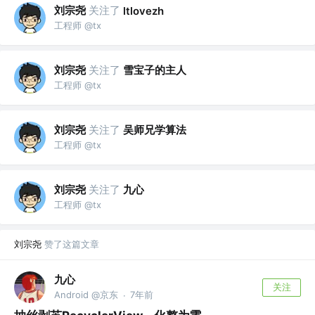
刘宗尧
关注了
ltlovezh
工程师 @tx
刘宗尧
关注了
雪宝子的主人
工程师 @tx
刘宗尧
关注了
吴师兄学算法
工程师 @tx
刘宗尧
关注了
九心
工程师 @tx
刘宗尧
赞了这篇文章
九心
关注
Android @京东
7年前
·