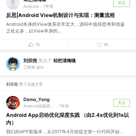
关注
7年前
Android
·
反思|Android View机制设计与实现：测量流程
Android本身的View体系非常宏大，源码中值得思考和借鉴
之处众多，以View本身的...
75
18
刘宗尧
关注了
却把清梅嗅
工程师 @tx
刘宗尧
赞了这篇文章
Demo_Yang
关注
Android高级研发工程师
7年前
·
Android App启动优化深度实践 （由2.4s优化到1s以
内）
我们的APP新版本，从2017年4月份提交第一行代码开始，