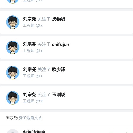
刘宗尧
关注了
扔物线
工程师 @tx
刘宗尧
关注了
shifujun
工程师 @tx
刘宗尧
关注了
欧少泽
工程师 @tx
刘宗尧
关注了
玉刚说
工程师 @tx
刘宗尧
赞了这篇文章
却把清梅嗅