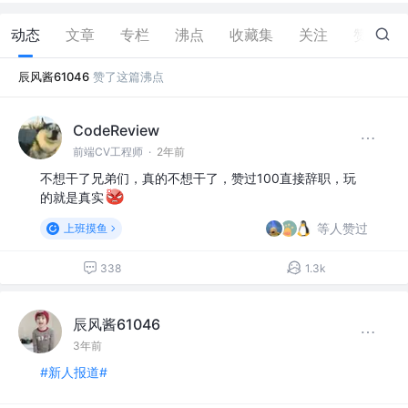
动态
文章
专栏
沸点
收藏集
关注
赞
1
辰风酱61046
赞了这篇沸点
CodeReview
前端CV工程师
·
2年前
不想干了兄弟们，真的不想干了，赞过100直接辞职，玩
的就是真实
等人赞过
上班摸鱼
338
1.3k
辰风酱61046
3年前
#新人报道#