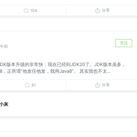
分享
104
关注
2年前
JDK版本升级的非常快，现在已经到JDK20了。JDK版本虽多，
，正所谓“他发任他发，我用Java8”。 其实我也不太...
分享
81
小灰