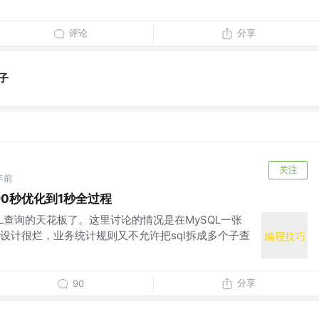
评论
分享
子
关注
年前
90秒优化到1秒全过程
L查询的天花板了。这里讨论的情况是在MySQL一张
设计很烂，业务统计规则又不允许把sql拆成多个子查
分享
90