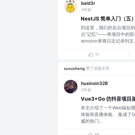
bald3r
3年前
NestJS 简单入门（五）
到这里，我们的后台项目的
点“记忆”——将项目中的部
winston来将日志记录到文..
11
赞了这篇文章
xuxusheng
huxinxin32B
2年前
Vue3+Go 仿抖音项
本文介绍了一个Web端短
体验和直播体验。 集成了
威的热门...
86