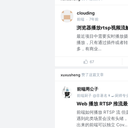
clouding
前端
7年前
·
浏览器播放rtsp视频流
最近项目中需要实时播放摄
播放，只有通过插件或者转
多，有商业...
67
赞了这篇文章
xuxusheng
前端周公子
前端厨子 @非著名👨‍🍳厨师
Web 播放 RTSP 推
前端如何播放 RTSP 流
遇到此类场景会没有头绪，
出来的前端可以独立 Cov...