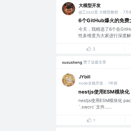
大模型开发
@工zzzz昊 大模型教程
7月
·
6个GitHub爆火的免
今天，我精选了6个在Gi
性多维度为大家进行深度解析
2
赞了这篇文章
xuxusheng
JYbill
node全栈开发
1年前
·
nestjs使用ESM模块化
nestjs使用ESM模块化 pa
`.swcrc`文件......
1