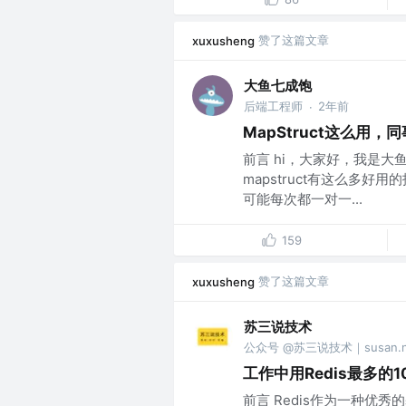
赞了这篇文章
xuxusheng
大鱼七成饱
后端工程师
2年前
·
MapStruct这么用
前言 hi，大家好，我是大鱼
mapstruct有这么多
可能每次都一对一...
159
赞了这篇文章
xuxusheng
苏三说技术
公众号 @苏三说技术｜susan.ne
工作中用Redis最多的
前言 Redis作为一种优秀